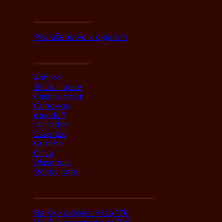
Podľa druhov
Príslušenstvo k cigarám
Podľa značky
Ashton
Brick House
Casa turrent
Condega
davidoff
Dictador
Essenze
Gurkha
Oliva
Plasencia
Rocky patel
Darčekové balíčky s cigarami
Balíčky s cigarami za 17€