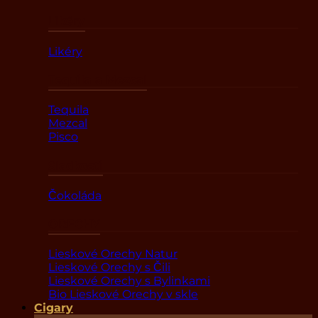
Likéry
Likéry
Tequila a Mezcal
Tequila
Mezcal
Pisco
Sladkosti
Čokoláda
ORECHY
Lieskové Orechy Natur
Lieskové Orechy s Čili
Lieskové Orechy s Bylinkami
Bio Lieskové Orechy v skle
Cigary