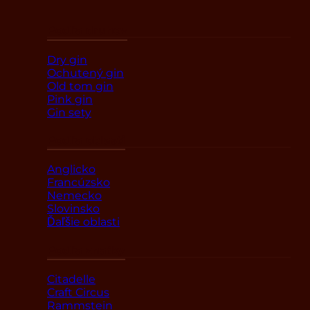
Podľa druhov
Dry gin
Ochutený gin
Old tom gin
Pink gin
Gin sety
Podľa oblasti
Anglicko
Francúzsko
Nemecko
Slovinsko
Ďaľšie oblasti
Podľa značky
Citadelle
Craft Circus
Rammstein