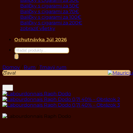
Balíčky s cigarami za 30€
Balíčky s cigarami za 50€
Balíčky s cigarami za 70€
Balíčky s cigarami za 100€
Balíčky s cigarami za 200€
zobraziť všetky
Ochutnávka Júl 2026
Products
search
Domov
/
Rum
/
Tmavý rum
Zľava!