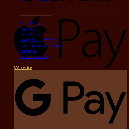
Podľa značky
A. H. Riise
Bumbu
Plantation
Santos Dumont
The Demon's Share
Zacapa
Ďaľšie značky
Whisky