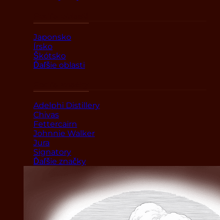
Podľa oblasti
Japonsko
Írsko
Škótsko
Ďaľšie oblasti
Podľa značky
Adelphi Distillery
Chivas
Fettercairn
Johnnie Walker
Jura
Signatory
Ďaľšie značky