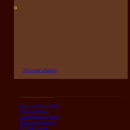
0
Zobraziť všetky
Podľa druhov
Americká whisky
Írska whisky
Japonská whisky
Škótska whisky
Whisky sety