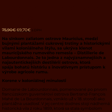
Labourdonnais Raph Dodo
0,7l 40%
Pôvodná
Aktuálna
75,90
€
69,70
€
s DPH
cena
cena
Na slnkom zaliatom ostrove Maurícius, medzi
bola:
je:
bujnými plantážami cukrovej trstiny a historickými
75,90€.
69,70€.
vilami koloniálneho štýlu, sa ukrýva klenot
maurícijského rumového remesla – Distillerie de
Labourdonnais. Je to jedna z najvýznamnejších a
najautentickejších destilérií ostrova, ktorá
spája bohatú históriu s inovatívnym prístupom k
výrobe agricole rumu.
Korene v koloniálnej minulosti
Domaine de Labourdonnais, pomenované po prvom
francúzskom guvernérovi ostrova Bertrand-François
Mahé de La Bourdonnais, vzniklo už v 18. storočí ako
plantážna usadlosť. V jej centre dodnes stojí nádherná
historická vila z roku 1859, ktorá sa stala symbolom