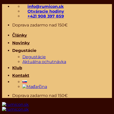
Skip
info@rumicon.sk
to
Otváracie hodiny
content
+421 908 397 859
Doprava zadarmo nad 150€
Články
Novinky
Degustácie
Degustácie
Aktuálna ochutnávka
Klub
Kontakt
Doprava zadarmo nad 150€