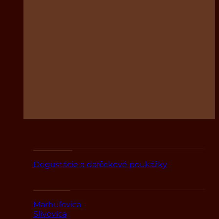
Poukážky
Degustácie a darčekové poukážky
Destiláty
Marhuľovica
Slivovica