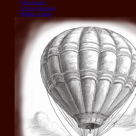
Villa Sandi
Schlumberger
Ďaľšie značky