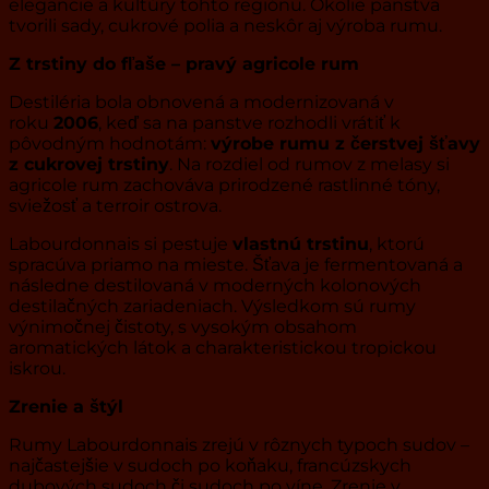
elegancie a kultúry tohto regiónu. Okolie panstva
tvorili sady, cukrové polia a neskôr aj výroba rumu.
Z trstiny do fľaše – pravý agricole rum
Destiléria bola obnovená a modernizovaná v
roku
2006
, keď sa na panstve rozhodli vrátiť k
pôvodným hodnotám:
výrobe rumu z čerstvej šťavy
z cukrovej trstiny
. Na rozdiel od rumov z melasy si
agricole rum zachováva prirodzené rastlinné tóny,
sviežosť a terroir ostrova.
Labourdonnais si pestuje
vlastnú trstinu
, ktorú
spracúva priamo na mieste. Šťava je fermentovaná a
následne destilovaná v moderných kolonových
destilačných zariadeniach. Výsledkom sú rumy
výnimočnej čistoty, s vysokým obsahom
aromatických látok a charakteristickou tropickou
iskrou.
Zrenie a štýl
Rumy Labourdonnais zrejú v rôznych typoch sudov –
najčastejšie v sudoch po koňaku, francúzskych
dubových sudoch či sudoch po víne. Zrenie v