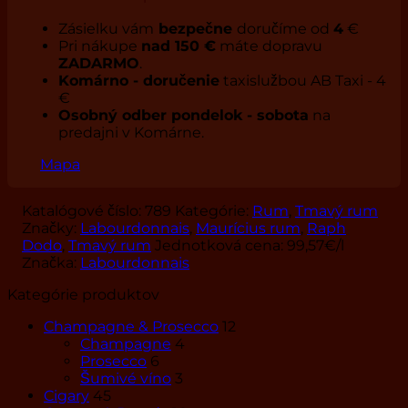
40%
Zásielku vám
bezpečne
doručíme od
4
€
Pri nákupe
nad 150 €
máte dopravu
ZADARMO
.
Komárno - doručenie
taxislužbou AB Taxi - 4
€
Osobný odber pondelok - sobota
na
predajni v Komárne.
Mapa
Katalógové číslo:
789
Kategórie:
Rum
,
Tmavý rum
Značky:
Labourdonnais
,
Maurícius rum
,
Raph
Dodo
,
Tmavý rum
Jednotková cena:
99,57
€
/l
Značka:
Labourdonnais
Kategórie produktov
Champagne & Prosecco
12
Champagne
4
Prosecco
6
Šumivé víno
3
Cigary
45