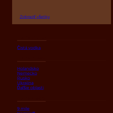
Zobraziť všetky
Podľa druhov
Čistá vodka
Podľa oblasti
Holandsko
Nemecko
Rusko
Ukrajina
Ďaľšie oblasti
Podľa značky
9 mile