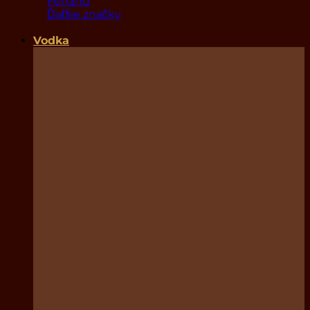
Ferrand
Ďaľšie značky
Vodka