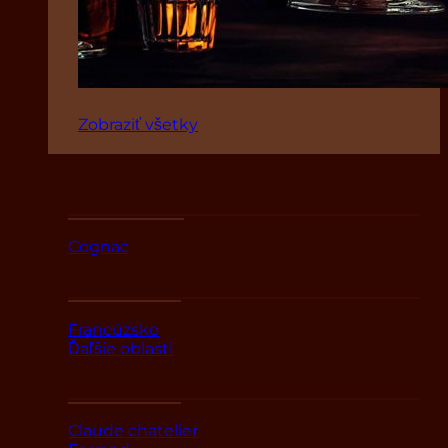
Zobraziť všetky
Podľa druhov
Cognac
Podľa oblasti
Francúzsko
Ďaľšie oblasti
Podľa značky
Claude chatelier