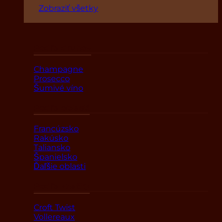
Zobraziť všetky
Podľa druhov
Champagne
Prosecco
Šumivé víno
Podľa oblasti
Francúzsko
Rakúsko
Taliansko
Španielsko
Ďaľšie oblasti
Podľa značky
Croft Twist
Vollereaux