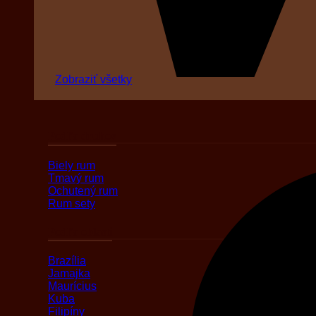
Zobraziť všetky
Podľa druhov
Biely rum
Tmavý rum
Ochutený rum
Rum sety
Podľa oblasti
Brazília
Jamajka
Maurícius
Kuba
Filipíny