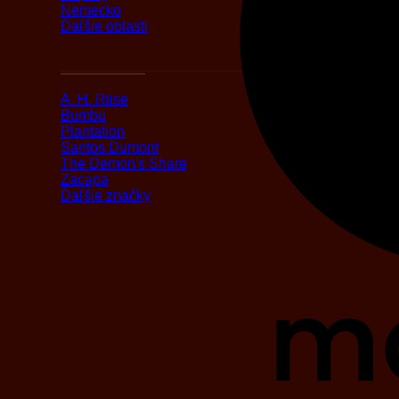
Nemecko
Ďaľšie oblasti
Podľa značky
A. H. Riise
Bumbu
Plantation
Santos Dumont
The Demon's Share
Zacapa
Ďaľšie značky