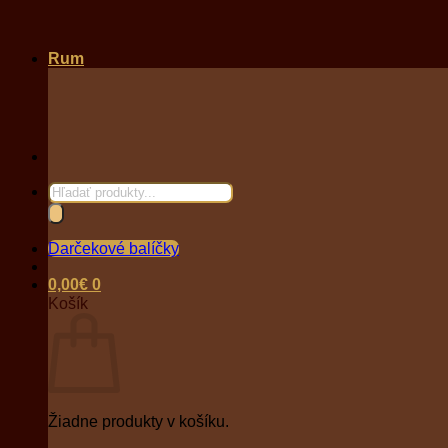
Rum
Products
search
Darčekové balíčky
0,00
€
0
Košík
Žiadne produkty v košíku.