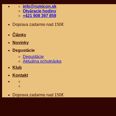
Skip
info@rumicon.sk
to
Otváracie hodiny
content
+421 908 397 859
Doprava zadarmo nad 150€
Články
Novinky
Degustácie
Degustácie
Aktuálna ochutnávka
Klub
Kontakt
Doprava zadarmo nad 150€