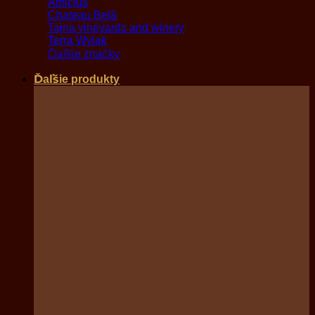
Amicius
Chateau Belá
Tajna vineyards and winery
Terra Wylak
Ďaľšie značky
Ďaľšie produkty