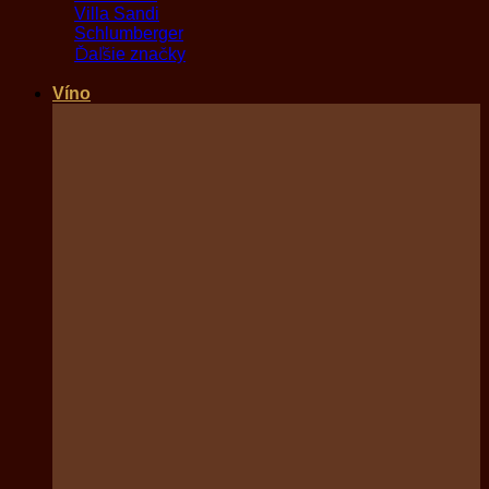
Villa Sandi
Schlumberger
Ďaľšie značky
Víno