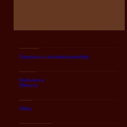
Poukážky
Degustácie a darčekové poukážky
Destiláty
Marhuľovica
Slivovica
Likéry
Likéry
Tequila a Mezcal