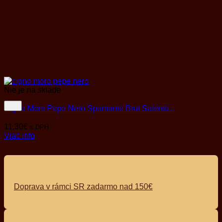
Nie je na sklade
Cigno Moro Pepe Nero Spumante Brut Salento...
11,30
€
s DPH
Viac info
Doprava v rámci SR zadarmo nad 150€