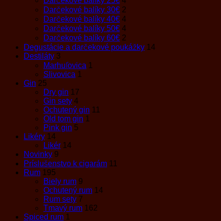
Darčekové balíky 25€
4
Darčekové balíky 30€
2
Darčekové balíky 40€
4
Darčekové balíky 50€
4
Darčekové balíky 60€
2
Degustácie a darčekové poukážky
14
Destiláty
3
Marhuľovica
1
Slivovica
1
Gin
25
Dry gin
17
Gin sety
4
Ochutený gin
11
Old tom gin
1
Pink gin
5
Likéry
14
Likér
14
Novinky
9
Príslušenstvo k cigarám
11
Rum
195
Biely rum
9
Ochutený rum
14
Rum sety
7
Tmavý rum
162
Spiced rum
1