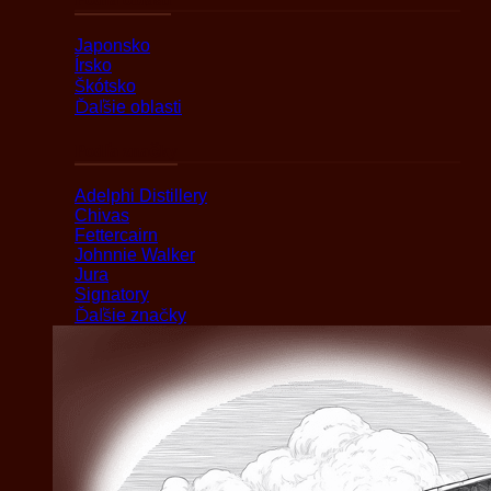
Japonsko
Írsko
Škótsko
Ďaľšie oblasti
Podľa značky
Adelphi Distillery
Chivas
Fettercairn
Johnnie Walker
Jura
Signatory
Ďaľšie značky