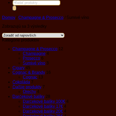
Products
search
Domov
/
Champagne & Prosecco
/
Šumivé víno
Zoradené
Zobrazujú sa 3 výsledky
podľa
najnovších
Kategórie produktov
Champagne & Prosecco
12
Champagne
4
Prosecco
6
Šumivé víno
3
Cigary
45
Cognac & Brandy
16
Cognac
13
Čokoláda
7
Ďaľšie produkty
7
Orechy
4
Darčekové balíky
28
Darčekové balíky 100€
4
Darčekové balíky 17€
4
Darčekové balíky 20€
4