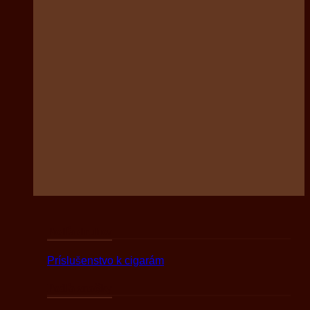
Podľa druhov
Príslušenstvo k cigarám
Podľa značky