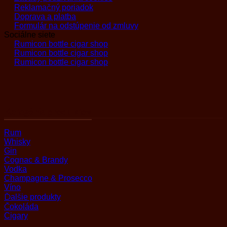
Reklamačný poriadok
Doprava a platba
Formulár na odstúpenie od zmluvy
Sociálne siete
Rumicon bottle cigar shop
Rumicon bottle cigar shop
Rumicon bottle cigar shop
Kategórie produktov
Rum
Whisky
Gin
Cognac & Brandy
Vodka
Champagne & Prosecco
Víno
Ďalšie produkty
Čokoláda
Cigary