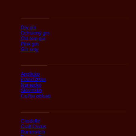
Podľa druhov
Dry gin
Ochutený gin
Old tom gin
Pink gin
Gin sety
Podľa oblasti
Anglicko
Francúzsko
Nemecko
Slovinsko
Ďaľšie oblasti
Podľa značky
Citadelle
Craft Circus
Rammstein