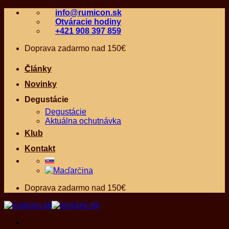
Skip
info@rumicon.sk
to
Otváracie hodiny
content
+421 908 397 859
Doprava zadarmo nad 150€
Články
Novinky
Degustácie
Degustácie
Aktuálna ochutnávka
Klub
Kontakt
Doprava zadarmo nad 150€