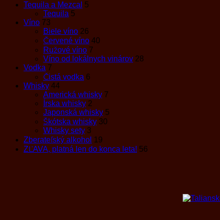
Tequila a Mezcal
5
Tequila
5
Víno
73
Biele víno
26
Červené víno
40
Ružové víno
7
Víno od lokálnych vinárov
28
Vodka
7
Čistá vodka
6
Whisky
44
Americká whisky
7
Írska whisky
2
Japonská whisky
5
Škótska whisky
30
Whisky sety
3
Zberateľský alkohol
19
ZĽAVA, platná len do konca leta!
56