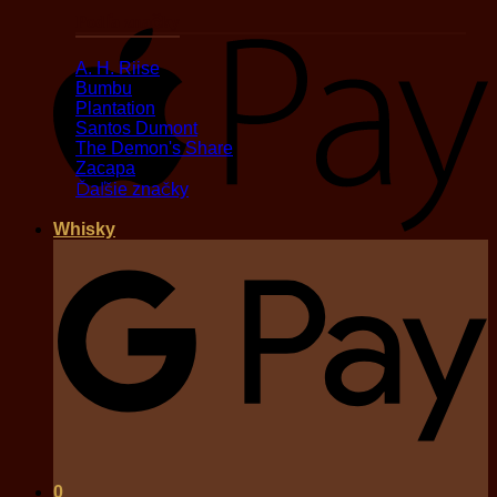
Podľa značky
A
A. H. Riise
Bumbu
Plantation
Santos Dumont
The Demon's Share
Zacapa
Ďaľšie značky
Whisky
G
0