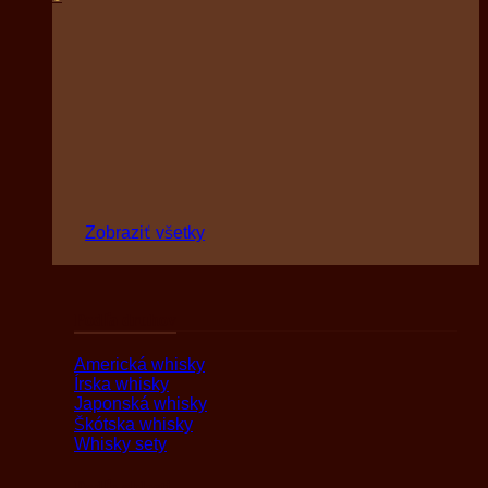
Zobraziť všetky
Podľa druhov
Americká whisky
Írska whisky
Japonská whisky
Škótska whisky
Whisky sety
Podľa oblasti