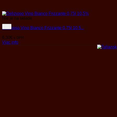
Nie je na sklade
Delizioso Vino Bianco Frizzante 0,75l 10,5...
6,30
€
s DPH
Viac info