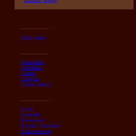
Zobraziť všetky
Podľa druhov
Čistá vodka
Podľa oblasti
Holandsko
Nemecko
Rusko
Ukrajina
Ďaľšie oblasti
Podľa značky
9 mile
Nemiroff
Rammstein
Russian Standard
Ďaľšie značky