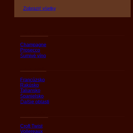
Zobraziť všetky
Podľa druhov
Champagne
Prosecco
Šumivé víno
Podľa oblasti
Francúzsko
Rakúsko
Taliansko
Španielsko
Ďaľšie oblasti
Podľa značky
Croft Twist
Vollereaux