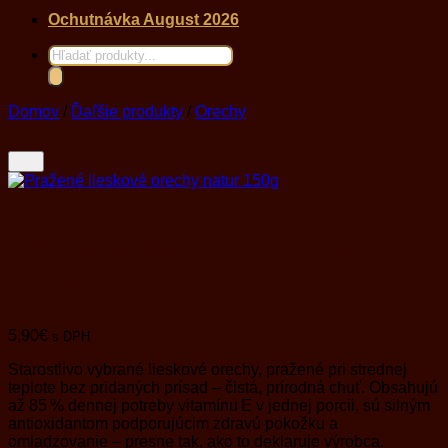
Ochutnávka August 2026
Products
search
Domov
/
Ďaľšie produkty
/
Orechy
Pražené lieskové orechy
natur 150g
5,90
€
s DPH
Starostlivo vybrané lieskové orechy, pražené pri strednej
teplote bez pridaných prísad – čistá, prírodná chuť. Obsahujú
až 85 % dennej potreby vitamínu E v jednej porcii, sú silným
antioxidantom podporujúcim zdravú pokožku a
omladzovanie – presne tak, ako to deklaruje výrobca
.