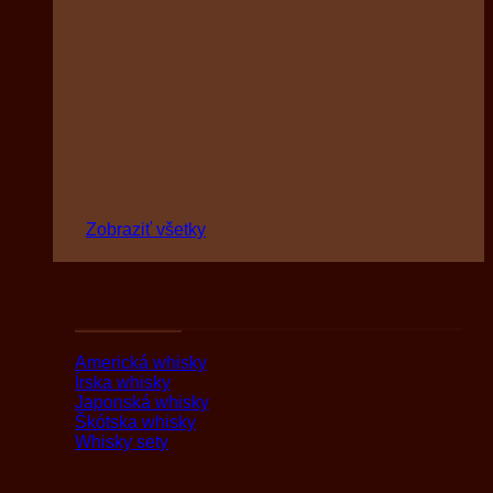
Zobraziť všetky
Podľa druhov
Americká whisky
Írska whisky
Japonská whisky
Škótska whisky
Whisky sety
Podľa oblasti