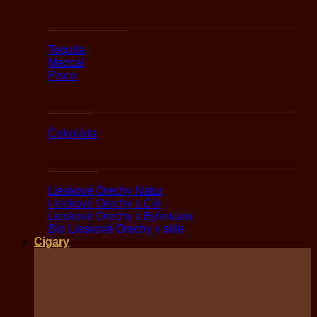
Tequila a Mezcal
Tequila
Mezcal
Pisco
Sladkosti
Čokoláda
ORECHY
Lieskové Orechy Natur
Lieskové Orechy s Čili
Lieskové Orechy s Bylinkami
Bio Lieskové Orechy v skle
Cigary