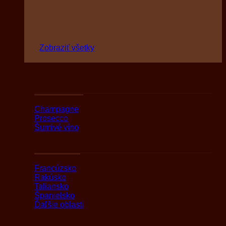
Zobraziť všetky
Podľa druhov
Champagne
Prosecco
Šumivé víno
Podľa oblasti
Francúzsko
Rakúsko
Taliansko
Španielsko
Ďaľšie oblasti
Podľa značky