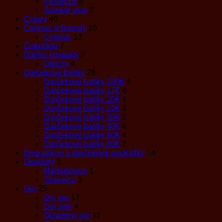
Prosecco
6
Šumivé víno
3
Cigary
46
Cognac & Brandy
16
Cognac
13
Čokoláda
7
Ďaľšie produkty
7
Orechy
4
Darčekové balíky
28
Darčekové balíky 100€
4
Darčekové balíky 17€
4
Darčekové balíky 20€
4
Darčekové balíky 25€
4
Darčekové balíky 30€
2
Darčekové balíky 40€
4
Darčekové balíky 50€
4
Darčekové balíky 60€
2
Degustácie a darčekové poukážky
14
Destiláty
3
Marhuľovica
1
Slivovica
1
Gin
25
Dry gin
17
Gin sety
4
Ochutený gin
11