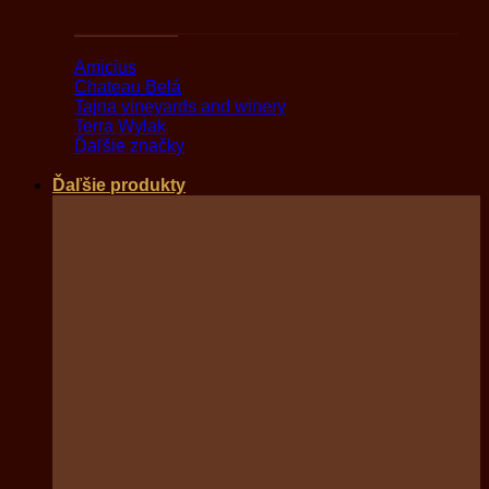
Podľa značky
Amicius
Chateau Belá
Tajna vineyards and winery
Terra Wylak
Ďaľšie značky
Ďaľšie produkty