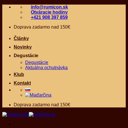
Skip
info@rumicon.sk
to
Otváracie hodiny
content
+421 908 397 859
Doprava zadarmo nad 150€
Články
Novinky
Degustácie
Degustácie
Aktuálna ochutnávka
Klub
Kontakt
Doprava zadarmo nad 150€