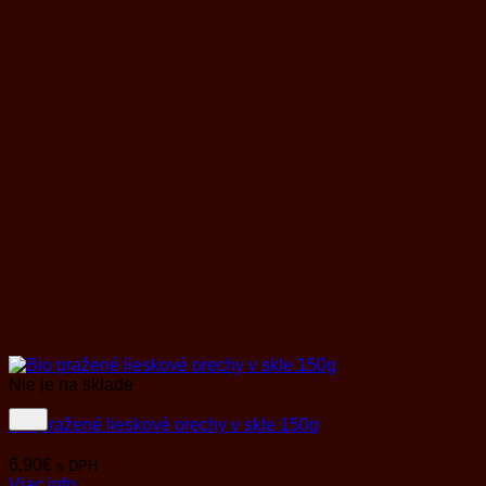
Nie je na sklade
Bio pražené lieskové orechy v skle 150g
6,90
€
s DPH
Viac info