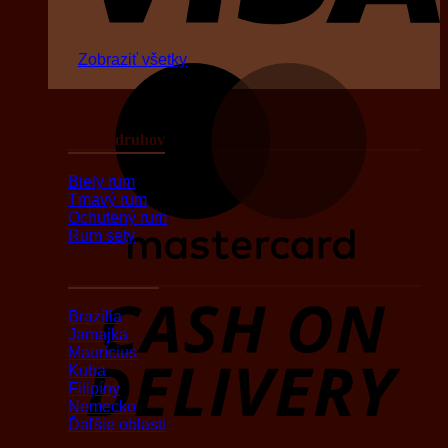
Zobraziť všetky
M
Podľa druhov
Biely rum
Tmavý rum
Ochutený rum
Rum sety
Podľa oblasti
D
Brazília
Jamajka
Maurícius
Kuba
Filipíny
Nemecko
Ďaľšie oblasti