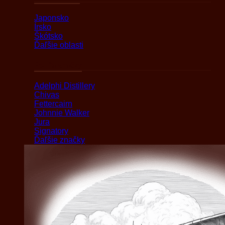
Japonsko
Írsko
Škótsko
Ďaľšie oblasti
Podľa značky
Adelphi Distillery
Chivas
Fettercairn
Johnnie Walker
Jura
Signatory
Ďaľšie značky