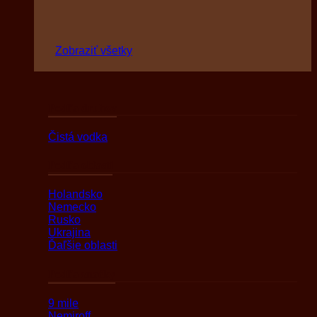
Zobraziť všetky
Podľa druhov
Čistá vodka
Podľa oblasti
Holandsko
Nemecko
Rusko
Ukrajina
Ďaľšie oblasti
Podľa značky
9 mile
Nemiroff