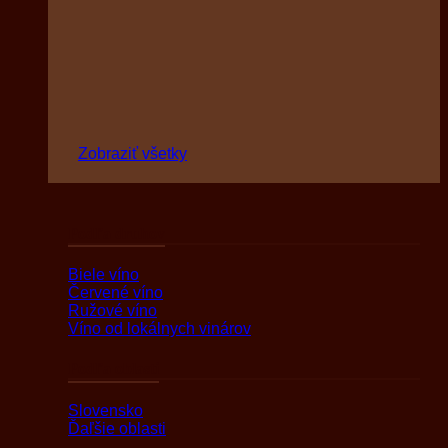
Zobraziť všetky
Podľa druhov
Biele víno
Červené víno
Ružové víno
Víno od lokálnych vinárov
Podľa oblasti
Slovensko
Ďaľšie oblasti