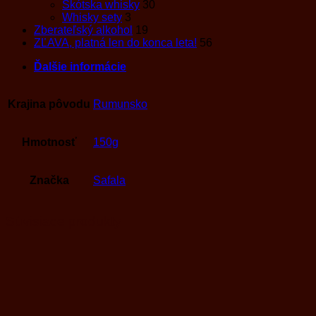
Škótska whisky
30
Whisky sety
3
Zberateľský alkohol
19
ZĽAVA, platná len do konca leta!
56
Ďalšie informácie
Krajina pôvodu
Rumunsko
Hmotnosť
150g
Značka
Safala
Súvisiace produkty