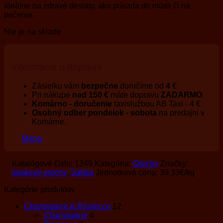
Ideálne na zdravé desiaty, ako prísada do müsli či na
pečenie.
Nie je na sklade
Informácie o doprave
Zásielku vám
bezpečne
doručíme od
4
€
Pri nákupe
nad 150 €
máte dopravu
ZADARMO
.
Komárno - doručenie
taxislužbou AB Taxi - 4 €
Osobný odber pondelok - sobota
na predajni v
Komárne.
Mapa
Katalógové číslo:
1349
Kategória:
Orechy
Značky:
lieskové orechy
,
Safala
Jednotková cena:
39,33
€
/kg
Kategórie produktov
Champagne & Prosecco
12
Champagne
4