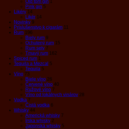
Old tom gin
1
Pink gin
5
Likéry
14
Likér
14
Novinky
9
Príslušenstvo k cigarám
11
Rum
196
Biely rum
9
Ochutený rum
15
Rum sety
7
Tmavý rum
162
Spiced rum
1
Tequila a Mezcal
5
Tequila
5
Víno
73
Biele víno
26
Červené víno
40
Ružové víno
7
Víno od lokálnych vinárov
28
Vodka
7
Čistá vodka
6
Whisky
44
Americká whisky
7
Írska whisky
2
Japonská whisky
5