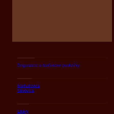
Poukážky
Degustácie a darčekové poukážky
Destiláty
Marhuľovica
Slivovica
Likéry
Likéry