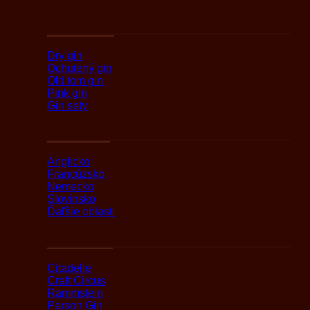
Podľa druhov
Dry gin
Ochutený gin
Old tom gin
Pink gin
Gin sety
Podľa oblasti
Anglicko
Francúzsko
Nemecko
Slovinsko
Ďaľšie oblasti
Podľa značky
Citadelle
Craft Circus
Rammstein
Parson Gin