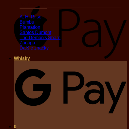
Podľa značky
A
A. H. Riise
Bumbu
Plantation
Santos Dumont
The Demon's Share
Zacapa
Ďaľšie značky
Whisky
G
0