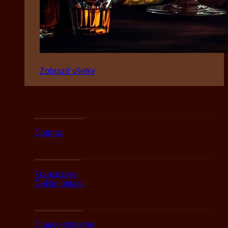
Zobraziť všetky
Podľa druhov
Cognac
Podľa oblasti
Francúzsko
Ďaľšie oblasti
Podľa značky
Claude chatelier