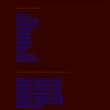
Podľa značky
Ashton
Brick House
Casa turrent
Condega
davidoff
Dictador
Essenze
Gurkha
Oliva
Plasencia
Rocky patel
Darčekové balíčky s cigarami
Balíčky s cigarami za 17€
Balíčky s cigarami za 30€
Balíčky s cigarami za 50€
Balíčky s cigarami za 70€
Balíčky s cigarami za 100€
Balíčky s cigarami za 200€
zobraziť všetky