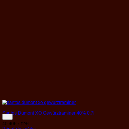
Santos Dumont XO Gewürztraminer 40% 0,7l
40,40
€
s DPH
Pridať do košíka