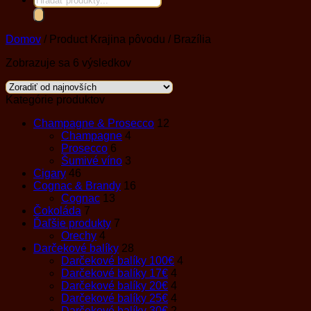
search
Domov
/
Product Krajina pôvodu
/
Brazília
Zoradené
Zobrazuje sa 6 výsledkov
podľa
najnovších
Kategórie produktov
Champagne & Prosecco
12
Champagne
4
Prosecco
6
Šumivé víno
3
Cigary
46
Cognac & Brandy
16
Cognac
13
Čokoláda
7
Ďaľšie produkty
7
Orechy
4
Darčekové balíky
28
Darčekové balíky 100€
4
Darčekové balíky 17€
4
Darčekové balíky 20€
4
Darčekové balíky 25€
4
Darčekové balíky 30€
2