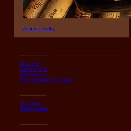
Zobraziť všetky
Podľa druhov
Biele víno
Červené víno
Ružové víno
Víno od lokálnych vinárov
Podľa oblasti
Slovensko
Ďaľšie oblasti
Podľa značky