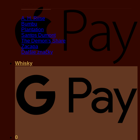
Podľa značky
A
A. H. Riise
Bumbu
Plantation
Santos Dumont
The Demon's Share
Zacapa
Ďaľšie značky
Whisky
G
0