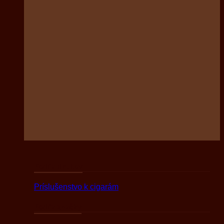
Podľa druhov
Príslušenstvo k cigarám
Podľa značky