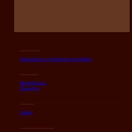
Poukážky
Degustácie a darčekové poukážky
Destiláty
Marhuľovica
Slivovica
Likéry
Likéry
Tequila a Mezcal