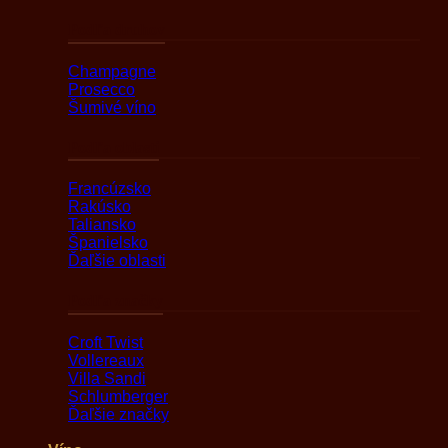
Podľa druhov
Champagne
Prosecco
Šumivé víno
Podľa oblasti
Francúzsko
Rakúsko
Taliansko
Španielsko
Ďaľšie oblasti
Podľa značky
Croft Twist
Vollereaux
Villa Sandi
Schlumberger
Ďaľšie značky