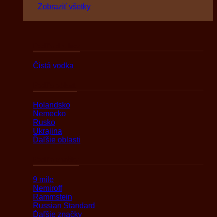
Zobraziť všetky
Podľa druhov
Čistá vodka
Podľa oblasti
Holandsko
Nemecko
Rusko
Ukrajina
Ďaľšie oblasti
Podľa značky
9 mile
Nemiroff
Rammstein
Russian Standard
Ďaľšie značky