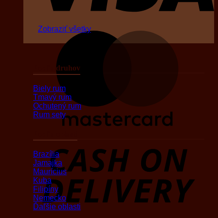
Zobraziť všetky
M
Podľa druhov
Biely rum
Tmavý rum
Ochutený rum
Rum sety
Podľa oblasti
D
Brazília
Jamajka
Maurícius
Kuba
Filipíny
Nemecko
Ďaľšie oblasti