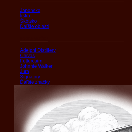
Japonsko
Írsko
Škótsko
Ďaľšie oblasti
Podľa značky
Adelphi Distillery
Chivas
Fettercairn
Johnnie Walker
Jura
Signatory
Ďaľšie značky