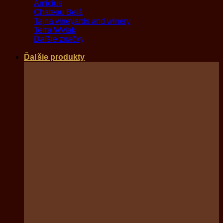
Amicius
Chateau Belá
Tajna vineyards and winery
Terra Wylak
Ďaľšie značky
Ďaľšie produkty