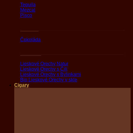
Tequila
Mezcal
Pisco
Sladkosti
Čokoláda
ORECHY
Lieskové Orechy Natur
Lieskové Orechy s Čili
Lieskové Orechy s Bylinkami
Bio Lieskové Orechy v skle
Cigary