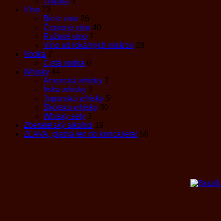
Tequila
5
Víno
73
Biele víno
26
Červené víno
40
Ružové víno
7
Víno od lokálnych vinárov
28
Vodka
7
Čistá vodka
6
Whisky
44
Americká whisky
7
Írska whisky
2
Japonská whisky
5
Škótska whisky
30
Whisky sety
3
Zberateľský alkohol
19
ZĽAVA, platná len do konca leta!
56