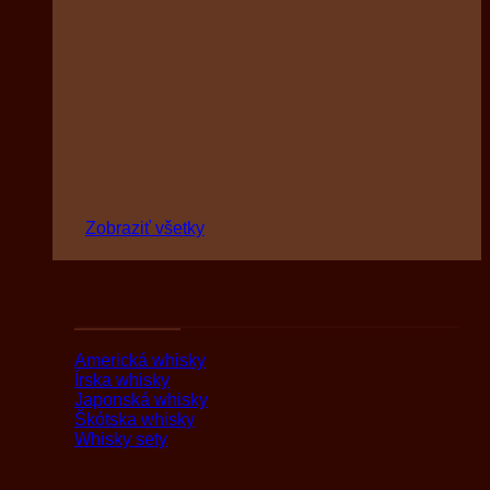
Zobraziť všetky
Podľa druhov
Americká whisky
Írska whisky
Japonská whisky
Škótska whisky
Whisky sety
Podľa oblasti