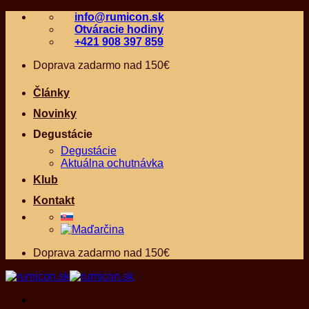
Skip
info@rumicon.sk
to
Otváracie hodiny
content
+421 908 397 859
Doprava zadarmo nad 150€
Články
Novinky
Degustácie
Degustácie
Aktuálna ochutnávka
Klub
Kontakt
Doprava zadarmo nad 150€