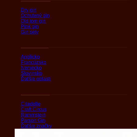
Dry gin
Ochutený gin
Old tom gin
Pink gin
Gin sety
Podľa oblasti
Anglicko
Francúzsko
Nemecko
Slovinsko
Ďaľšie oblasti
Podľa značky
Citadelle
Craft Circus
Rammstein
Parson Gin
Ďaľšie značky