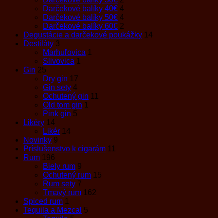
Darčekové balíky 40€
4
Darčekové balíky 50€
4
Darčekové balíky 60€
2
Degustácie a darčekové poukážky
14
Destiláty
3
Marhuľovica
1
Slivovica
1
Gin
25
Dry gin
17
Gin sety
4
Ochutený gin
11
Old tom gin
1
Pink gin
5
Likéry
14
Likér
14
Novinky
9
Príslušenstvo k cigarám
11
Rum
196
Biely rum
9
Ochutený rum
15
Rum sety
7
Tmavý rum
162
Spiced rum
1
Tequila a Mezcal
5