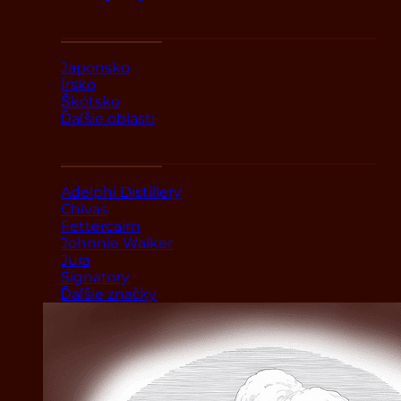
Podľa oblasti
Japonsko
Írsko
Škótsko
Ďaľšie oblasti
Podľa značky
Adelphi Distillery
Chivas
Fettercairn
Johnnie Walker
Jura
Signatory
Ďaľšie značky