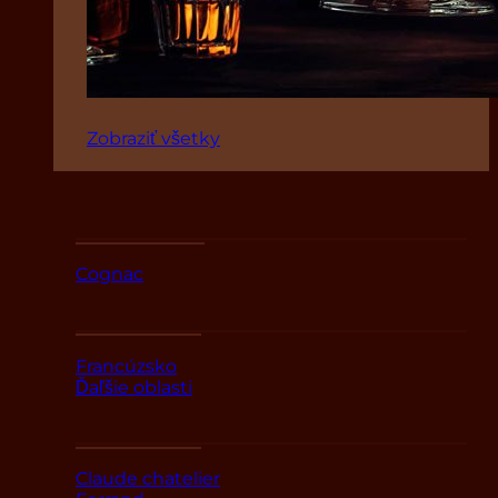
Zobraziť všetky
Podľa druhov
Cognac
Podľa oblasti
Francúzsko
Ďaľšie oblasti
Podľa značky
Claude chatelier