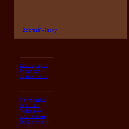
Zobraziť všetky
Podľa druhov
Champagne
Prosecco
Šumivé víno
Podľa oblasti
Francúzsko
Rakúsko
Taliansko
Španielsko
Ďaľšie oblasti