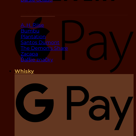
Podľa značky
A. H. Riise
Bumbu
Plantation
Santos Dumont
The Demon's Share
Zacapa
Ďaľšie značky
Whisky