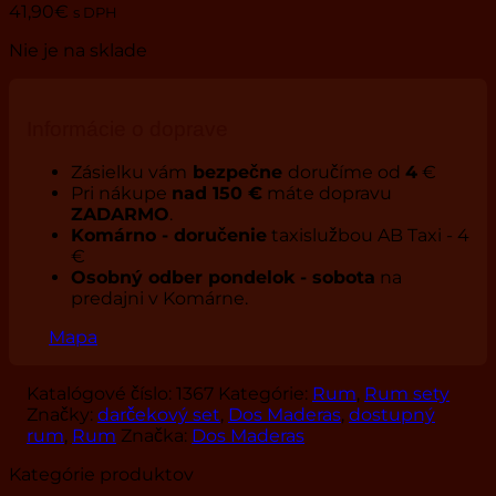
41,90
€
s DPH
Nie je na sklade
Informácie o doprave
Zásielku vám
bezpečne
doručíme od
4
€
Pri nákupe
nad 150 €
máte dopravu
ZADARMO
.
Komárno - doručenie
taxislužbou AB Taxi - 4
€
Osobný odber pondelok - sobota
na
predajni v Komárne.
Mapa
Katalógové číslo:
1367
Kategórie:
Rum
,
Rum sety
Značky:
darčekový set
,
Dos Maderas
,
dostupný
rum
,
Rum
Značka:
Dos Maderas
Kategórie produktov