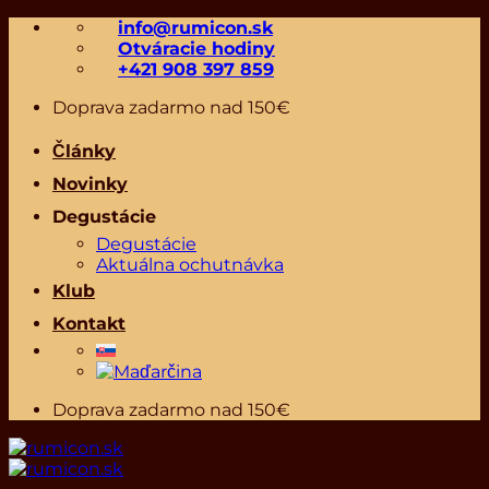
Skip
info@rumicon.sk
to
Otváracie hodiny
content
+421 908 397 859
Doprava zadarmo nad 150€
Články
Novinky
Degustácie
Degustácie
Aktuálna ochutnávka
Klub
Kontakt
Doprava zadarmo nad 150€