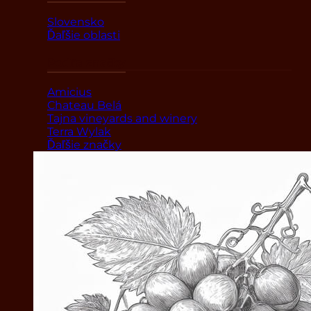
Slovensko
Ďaľšie oblasti
Podľa značky
Amicius
Chateau Belá
Tajna vineyards and winery
Terra Wylak
Ďaľšie značky