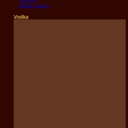
Ferrand
Ďaľšie značky
Vodka