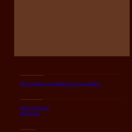
Poukážky
Degustácie a darčekové poukážky
Destiláty
Marhuľovica
Slivovica
Likéry