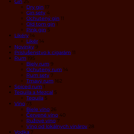
Gin
25
Dry gin
17
Gin sety
4
Ochutený gin
11
Old tom gin
1
Pink gin
5
Likéry
14
Likér
14
Novinky
9
Príslušenstvo k cigarám
11
Rum
195
Biely rum
9
Ochutený rum
14
Rum sety
7
Tmavý rum
162
Spiced rum
1
Tequila a Mezcal
5
Tequila
5
Víno
73
Biele víno
26
Červené víno
40
Ružové víno
7
Víno od lokálnych vinárov
28
Vodka
7