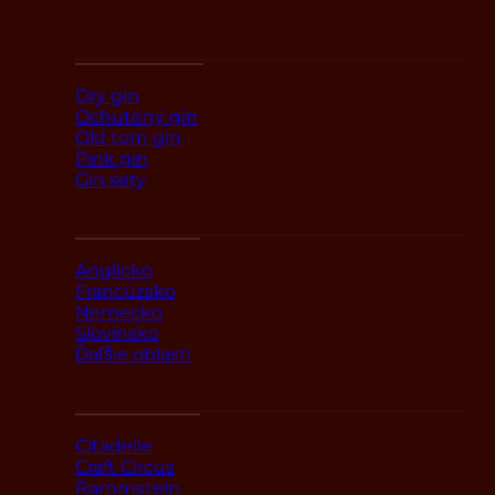
Podľa druhov
Dry gin
Ochutený gin
Old tom gin
Pink gin
Gin sety
Podľa oblasti
Anglicko
Francúzsko
Nemecko
Slovinsko
Ďaľšie oblasti
Podľa značky
Citadelle
Craft Circus
Rammstein