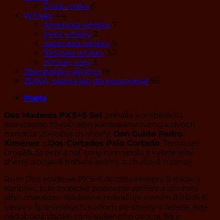
Čistá vodka
6
Whisky
44
Americká whisky
7
Írska whisky
2
Japonská whisky
5
Škótska whisky
30
Whisky sety
3
Zberateľský alkohol
19
ZĽAVA, platná len do konca leta!
56
Popis
Dos Maderas PX 5+5 Set
prináša kombináciu
ikonického 10‑ročného karibského rumu a dvoch
miniatur 20‑ročných sherry:
Don Guido Pedro
Ximénez
a
Dos Cortados Palo Cortado
. Tento set
umožňuje ochutnať zrelý rum spolu s vybranými
sherry a objaviť bohaté arómy a chuťové nuansy.
Rum Dos Maderas PX 5+5 dozrieva najprv 5 rokov v
Karibiku, kde tropické podnebie zjemní a obohatí
jeho charakter. Následne pokračuje zrením ďalších 5
rokov v španielskych sudoch po sherry v Jereze, kde
nadobúda sladké tóny sušeného ovocia, fíg a