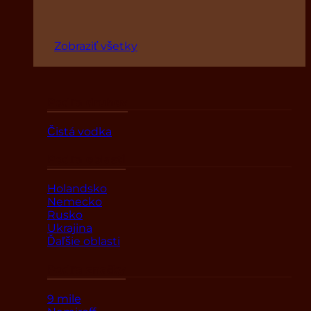
Zobraziť všetky
Podľa druhov
Čistá vodka
Podľa oblasti
Holandsko
Nemecko
Rusko
Ukrajina
Ďaľšie oblasti
Podľa značky
9 mile