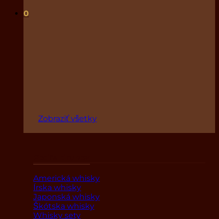
0
Zobraziť všetky
Podľa druhov
Americká whisky
Írska whisky
Japonská whisky
Škótska whisky
Whisky sety