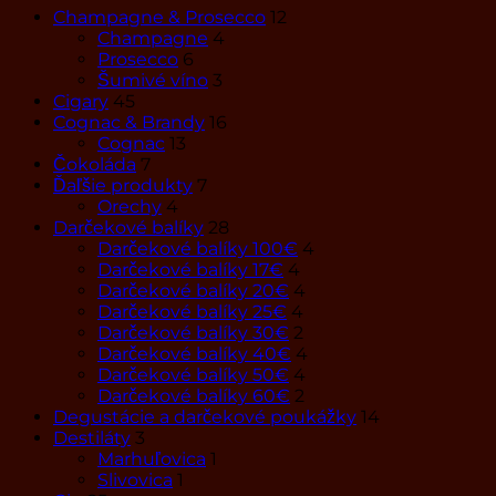
Champagne & Prosecco
12
Champagne
4
Prosecco
6
Šumivé víno
3
Cigary
45
Cognac & Brandy
16
Cognac
13
Čokoláda
7
Ďaľšie produkty
7
Orechy
4
Darčekové balíky
28
Darčekové balíky 100€
4
Darčekové balíky 17€
4
Darčekové balíky 20€
4
Darčekové balíky 25€
4
Darčekové balíky 30€
2
Darčekové balíky 40€
4
Darčekové balíky 50€
4
Darčekové balíky 60€
2
Degustácie a darčekové poukážky
14
Destiláty
3
Marhuľovica
1
Slivovica
1