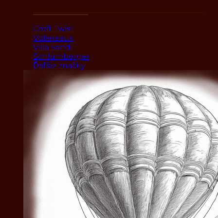
Podľa značky
Croft Twist
Vollereaux
Villa Sandi
Schlumberger
Ďaľšie značky