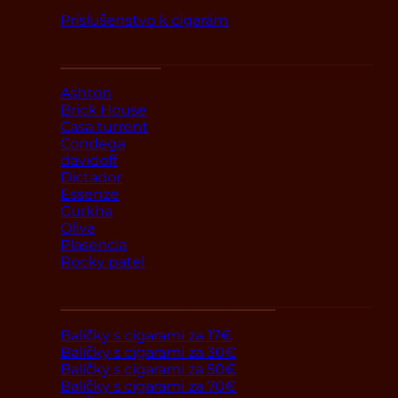
Príslušenstvo k cigarám
Podľa značky
Ashton
Brick House
Casa turrent
Condega
davidoff
Dictador
Essenze
Gurkha
Oliva
Plasencia
Rocky patel
Darčekové balíčky s cigarami
Balíčky s cigarami za 17€
Balíčky s cigarami za 30€
Balíčky s cigarami za 50€
Balíčky s cigarami za 70€