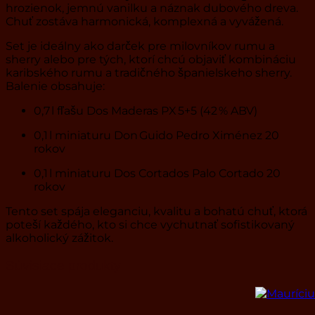
hrozienok, jemnú vanilku a náznak dubového dreva.
Chuť zostáva harmonická, komplexná a vyvážená.
Set je ideálny ako darček pre milovníkov rumu a
sherry alebo pre tých, ktorí chcú objaviť kombináciu
karibského rumu a tradičného španielskeho sherry.
Balenie obsahuje:
0,7 l fľašu Dos Maderas PX 5+5 (42 % ABV)
0,1 l miniaturu Don Guido Pedro Ximénez 20
rokov
0,1 l miniaturu Dos Cortados Palo Cortado 20
rokov
Tento set spája eleganciu, kvalitu a bohatú chuť, ktorá
poteší každého, kto si chce vychutnať sofistikovaný
alkoholický zážitok.
Súvisiace produkty