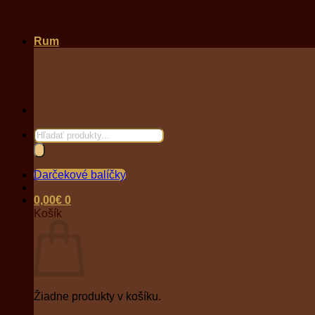
Rum
Products
search
Darčekové balíčky
0,00
€
0
Košík
Žiadne produkty v košíku.