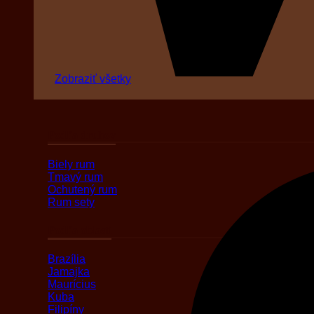
Zobraziť všetky
Podľa druhov
Biely rum
Tmavý rum
Ochutený rum
Rum sety
Podľa oblasti
Brazília
Jamajka
Maurícius
Kuba
Filipíny