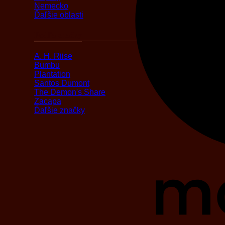
Nemecko
Ďaľšie oblasti
Podľa značky
A. H. Riise
Bumbu
Plantation
Santos Dumont
The Demon's Share
Zacapa
Ďaľšie značky