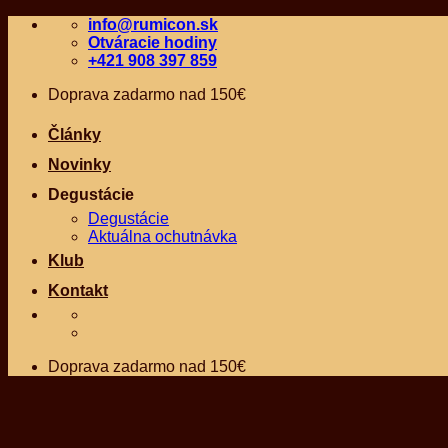
Skip
info@rumicon.sk
to
Otváracie hodiny
content
+421 908 397 859
Doprava zadarmo nad 150€
Články
Novinky
Degustácie
Degustácie
Aktuálna ochutnávka
Klub
Kontakt
Doprava zadarmo nad 150€