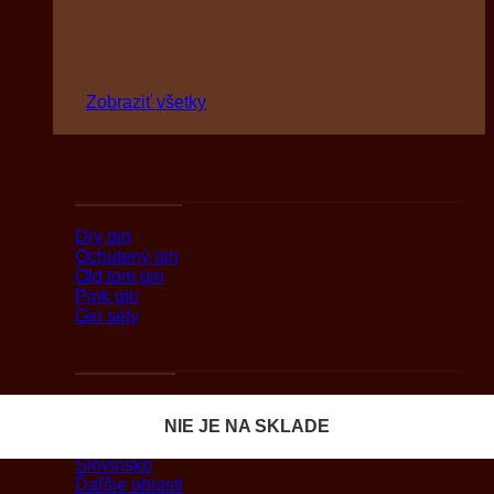
Zobraziť všetky
Podľa druhov
Dry gin
Ochutený gin
Old tom gin
Pink gin
Gin sety
Podľa oblasti
Anglicko
Francúzsko
NIE JE NA SKLADE
NIE JE NA SKLADE
NIE JE NA SKLADE
NIE JE NA SKLADE
Nemecko
Slovinsko
Ďaľšie oblasti