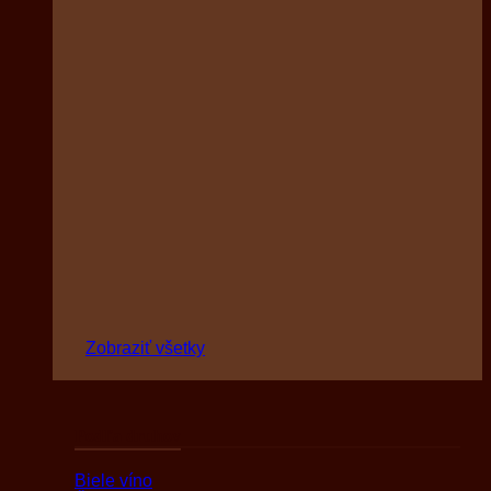
Zobraziť všetky
Podľa druhov
Biele víno