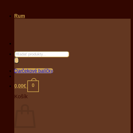
Rum
Products
search
Darčekové balíčky
0
0,00
€
Košík