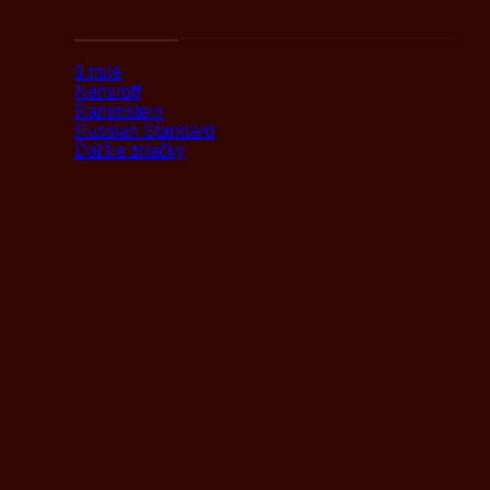
Podľa značky
9 mile
Nemiroff
Rammstein
Russian Standard
Ďaľšie značky