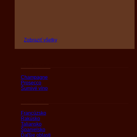
Zobraziť všetky
Podľa druhov
Champagne
Prosecco
Šumivé víno
Podľa oblasti
Francúzsko
Rakúsko
Taliansko
Španielsko
Ďaľšie oblasti