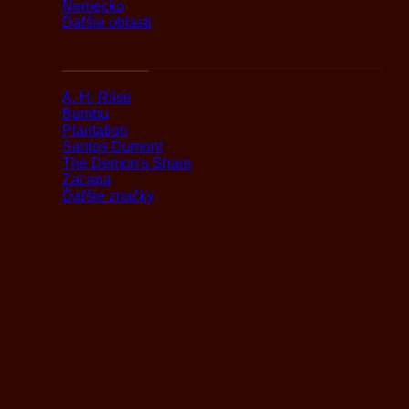
Nemecko
Ďaľšie oblasti
Podľa značky
A. H. Riise
Bumbu
Plantation
Santos Dumont
The Demon's Share
Zacapa
Ďaľšie značky