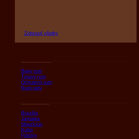
Zobraziť všetky
Podľa druhov
Biely rum
Tmavý rum
Ochutený rum
Rum sety
Podľa oblasti
Brazília
Jamajka
Maurícius
Kuba
Filipíny