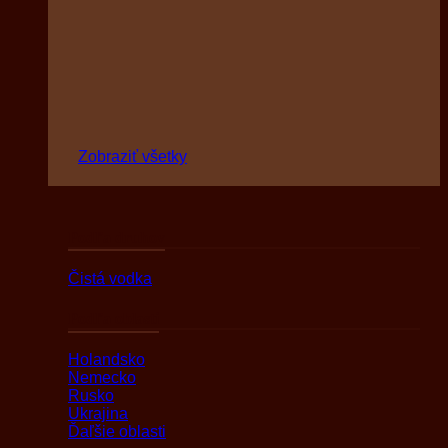
Zobraziť všetky
Podľa druhov
Čistá vodka
Podľa oblasti
Holandsko
Nemecko
Rusko
Ukrajina
Ďaľšie oblasti