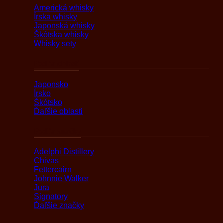
Americká whisky
Írska whisky
Japonská whisky
Škótska whisky
Whisky sety
Podľa oblasti
Japonsko
Írsko
Škótsko
Ďaľšie oblasti
Podľa značky
Adelphi Distillery
Chivas
Fettercairn
Johnnie Walker
Jura
Signatory
Ďaľšie značky