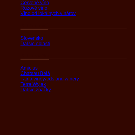
Červené víno
Ružové víno
Víno od lokálnych vinárov
Podľa oblasti
Slovensko
Ďaľšie oblasti
Podľa značky
Amicius
Chateau Belá
Tajna vineyards and winery
Terra Wylak
Ďaľšie značky