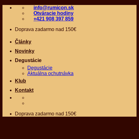
Skip
info@rumicon.sk
to
Otváracie hodiny
content
+421 908 397 859
Doprava zadarmo nad 150€
Články
Novinky
Degustácie
Degustácie
Aktuálna ochutnávka
Klub
Kontakt
Doprava zadarmo nad 150€