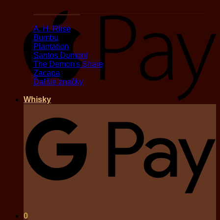
Podľa značky
A
A. H. Riise
Bumbu
Plantation
Santos Dumont
The Demon's Share
Zacapa
Ďaľšie značky
Whisky
G
0