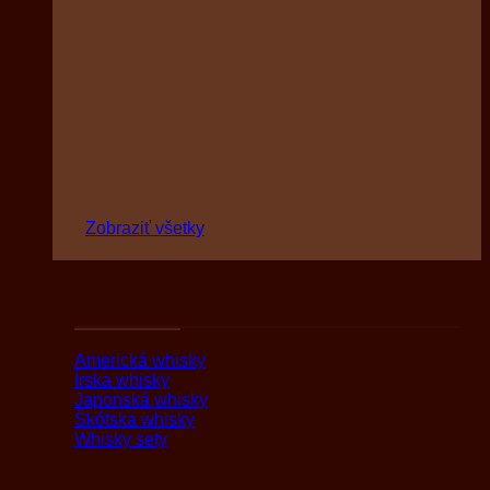
Zobraziť všetky
Podľa druhov
Americká whisky
Írska whisky
Japonská whisky
Škótska whisky
Whisky sety
Podľa oblasti