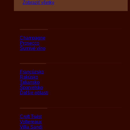
Zobraziť všetky
Podľa druhov
Champagne
Prosecco
Šumivé víno
Podľa oblasti
Francúzsko
Rakúsko
Taliansko
Španielsko
Ďaľšie oblasti
Podľa značky
Croft Twist
Vollereaux
Villa Sandi