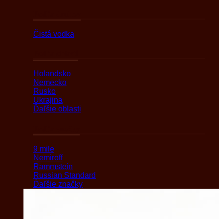
Podľa druhov
Čistá vodka
Podľa oblasti
Holandsko
Nemecko
Rusko
Ukrajina
Ďaľšie oblasti
Podľa značky
9 mile
Nemiroff
Rammstein
Russian Standard
Ďaľšie značky