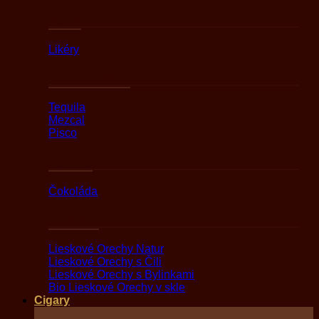
Likéry
Likéry
Tequila a Mezcal
Tequila
Mezcal
Pisco
Sladkosti
Čokoláda
ORECHY
Lieskové Orechy Natur
Lieskové Orechy s Čili
Lieskové Orechy s Bylinkami
Bio Lieskové Orechy v skle
Cigary