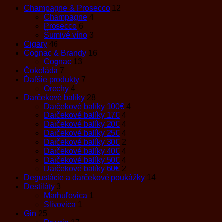
Champagne & Prosecco
12
Champagne
4
Prosecco
6
Šumivé víno
3
Cigary
46
Cognac & Brandy
16
Cognac
13
Čokoláda
7
Ďaľšie produkty
7
Orechy
4
Darčekové balíky
28
Darčekové balíky 100€
4
Darčekové balíky 17€
4
Darčekové balíky 20€
4
Darčekové balíky 25€
4
Darčekové balíky 30€
2
Darčekové balíky 40€
4
Darčekové balíky 50€
4
Darčekové balíky 60€
2
Degustácie a darčekové poukážky
14
Destiláty
3
Marhuľovica
1
Slivovica
1
Gin
25