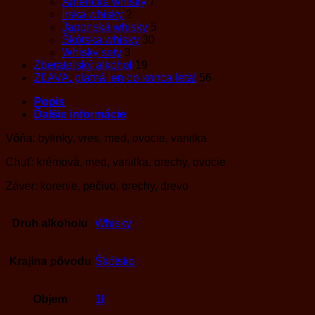
Americká whisky
7
Írska whisky
2
Japonská whisky
5
Škótska whisky
30
Whisky sety
3
Zberateľský alkohol
19
ZĽAVA, platná len do konca leta!
56
Popis
Ďalšie informácie
Vôňa: bylinky, vres, med, ovocie, vanilka
Chuť: krémová, med, vanilka, orechy, ovocie
Záver: korenie, pečivo, orechy, drevo
Druh alkoholu
Whisky
Krajina pôvodu
Škótsko
Objem
1l