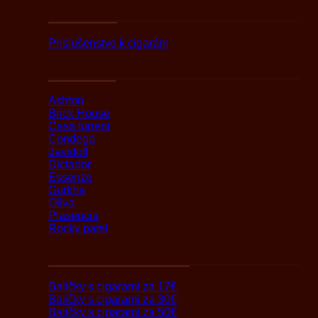
Podľa druhov
Príslušenstvo k cigarám
Podľa značky
Ashton
Brick House
Casa turrent
Condega
davidoff
Dictador
Essenze
Gurkha
Oliva
Plasencia
Rocky patel
Darčekové balíčky s cigarami
Balíčky s cigarami za 17€
Balíčky s cigarami za 30€
Balíčky s cigarami za 50€