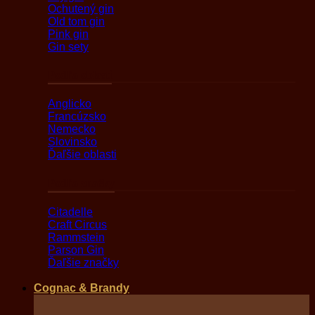
Ochutený gin
Old tom gin
Pink gin
Gin sety
Podľa oblasti
Anglicko
Francúzsko
Nemecko
Slovinsko
Ďaľšie oblasti
Podľa značky
Citadelle
Craft Circus
Rammstein
Parson Gin
Ďaľšie značky
Cognac & Brandy