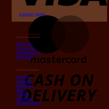
Zobraziť všetky
M
Podľa druhov
Biely rum
Tmavý rum
Ochutený rum
Rum sety
Podľa oblasti
D
Brazília
Jamajka
Maurícius
Kuba
Filipíny
Nemecko
Ďaľšie oblasti