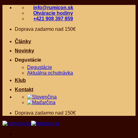
Skip
info@rumicon.sk
to
Otváracie hodiny
content
+421 908 397 859
Doprava zadarmo nad 150€
Články
Novinky
Degustácie
Degustácie
Aktuálna ochutnávka
Klub
Kontakt
Doprava zadarmo nad 150€