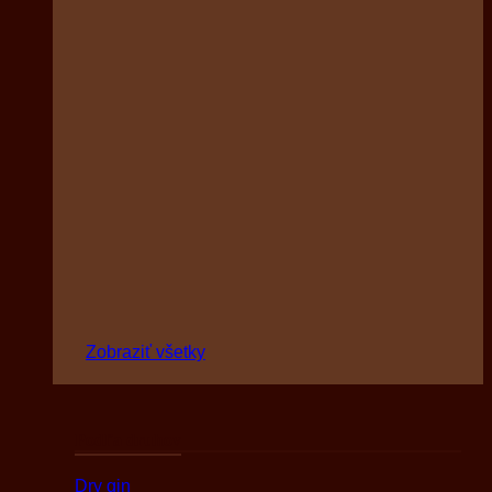
Zobraziť všetky
Podľa druhov
Dry gin