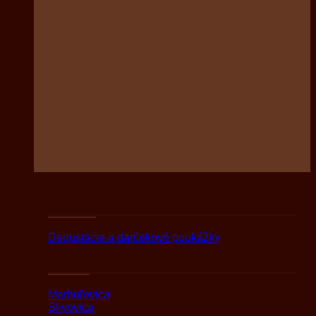
Poukážky
Degustácie a darčekové poukážky
Destiláty
Marhuľovica
Slivovica