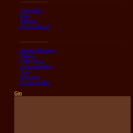
Japonsko
Írsko
Škótsko
Ďaľšie oblasti
Podľa značky
Adelphi Distillery
Chivas
Fettercairn
Johnnie Walker
Jura
Signatory
Ďaľšie značky
Gin