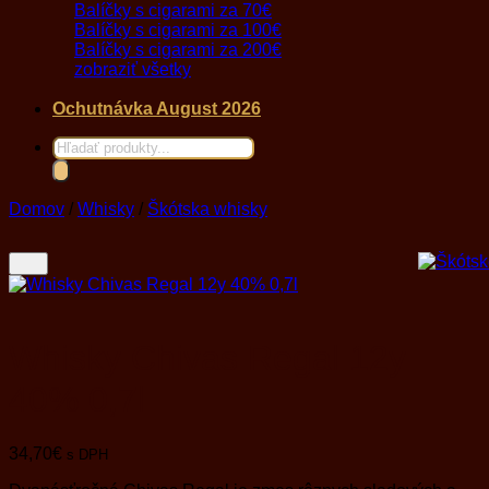
Balíčky s cigarami za 70€
Balíčky s cigarami za 100€
Balíčky s cigarami za 200€
zobraziť všetky
Ochutnávka August 2026
Products
search
Domov
/
Whisky
/
Škótska whisky
Whisky Chivas Regal 12y
40% 0,7l
34,70
€
s DPH