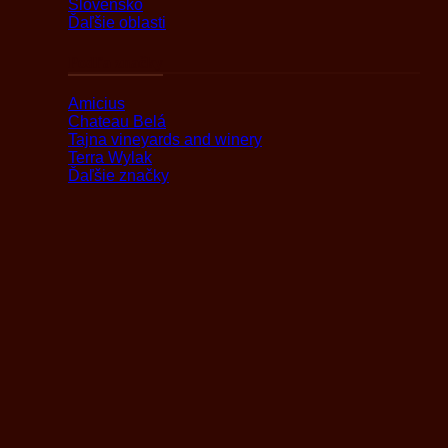
Slovensko
Ďaľšie oblasti
Podľa značky
Amicius
Chateau Belá
Tajna vineyards and winery
Terra Wylak
Ďaľšie značky