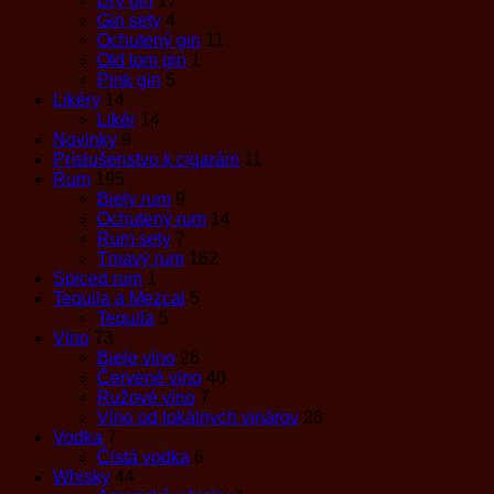
Dry gin
17
Gin sety
4
Ochutený gin
11
Old tom gin
1
Pink gin
5
Likéry
14
Likér
14
Novinky
9
Príslušenstvo k cigarám
11
Rum
195
Biely rum
9
Ochutený rum
14
Rum sety
7
Tmavý rum
162
Spiced rum
1
Tequila a Mezcal
5
Tequila
5
Víno
73
Biele víno
26
Červené víno
40
Ružové víno
7
Víno od lokálnych vinárov
28
Vodka
7
Čistá vodka
6
Whisky
44