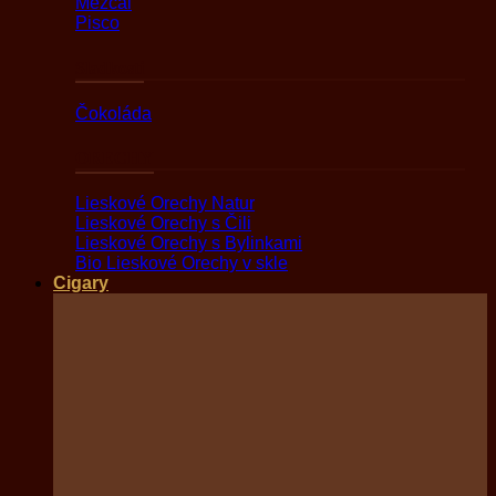
Mezcal
Pisco
Sladkosti
Čokoláda
ORECHY
Lieskové Orechy Natur
Lieskové Orechy s Čili
Lieskové Orechy s Bylinkami
Bio Lieskové Orechy v skle
Cigary