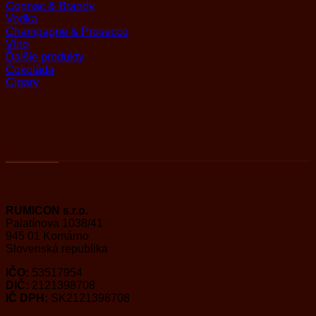
Cognac & Brandy
Vodka
Champagne & Prosecco
Víno
Ďalšie produkty
Čokoláda
Cigary
Rumicon
Fakturačná adresa
RUMICON s.r.o.
Palatínova 1038/41
945 01 Komárno
Slovenská republika
IČO:
53517954
DIČ:
2121398708
IČ DPH:
SK2121398708