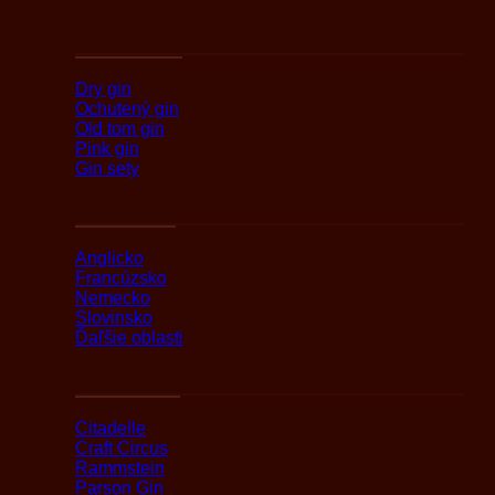
Podľa druhov
Dry gin
Ochutený gin
Old tom gin
Pink gin
Gin sety
Podľa oblasti
Anglicko
Francúzsko
Nemecko
Slovinsko
Ďaľšie oblasti
Podľa značky
Citadelle
Craft Circus
Rammstein
Parson Gin