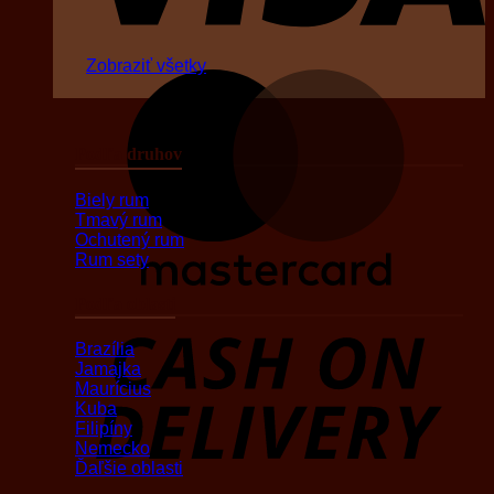
Zobraziť všetky
M
Podľa druhov
Biely rum
Tmavý rum
Ochutený rum
Rum sety
Podľa oblasti
D
Brazília
Jamajka
Maurícius
Kuba
Filipíny
Nemecko
Ďaľšie oblasti