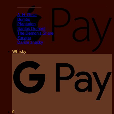
Podľa značky
A
A. H. Riise
Bumbu
Plantation
Santos Dumont
The Demon's Share
Zacapa
Ďaľšie značky
Whisky
G
0