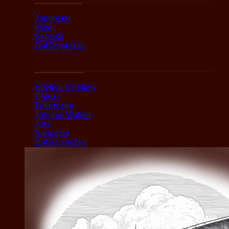
Japonsko
Írsko
Škótsko
Ďaľšie oblasti
Podľa značky
Adelphi Distillery
Chivas
Fettercairn
Johnnie Walker
Jura
Signatory
Ďaľšie značky