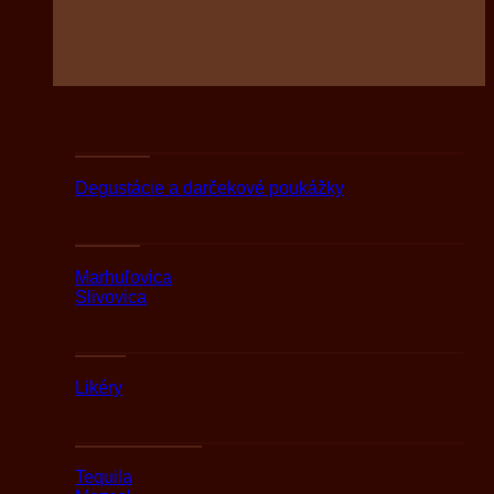
Poukážky
Degustácie a darčekové poukážky
Destiláty
Marhuľovica
Slivovica
Likéry
Likéry
Tequila a Mezcal
Tequila