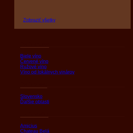
Zobraziť všetky
Podľa druhov
Biele víno
Červené víno
Ružové víno
Víno od lokálnych vinárov
Podľa oblasti
Slovensko
Ďaľšie oblasti
Podľa značky
Amicius
Chateau Belá