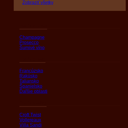
Zobraziť všetky
Podľa druhov
Champagne
Prosecco
Šumivé víno
Podľa oblasti
Francúzsko
Rakúsko
Taliansko
Španielsko
Ďaľšie oblasti
Podľa značky
Croft Twist
Vollereaux
Villa Sandi