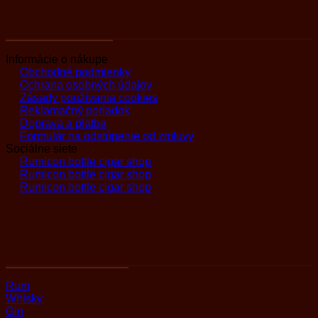
Zákaznícka sekcia
Informácie o nákupe
Obchodné podmienky
Ochrana osobných údajov
Zásady používania cookies
Reklamačný poriadok
Doprava a platba
Formulár na odstúpenie od zmluvy
Sociálne siete
Rumicon bottle cigar shop
Rumicon bottle cigar shop
Rumicon bottle cigar shop
Kategórie produktov
Rum
Whisky
Gin