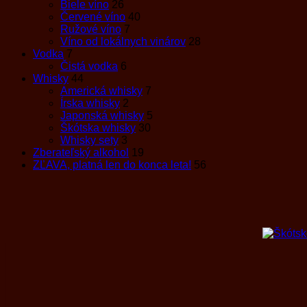
Biele víno
26
Červené víno
40
Ružové víno
7
Víno od lokálnych vinárov
28
Vodka
7
Čistá vodka
6
Whisky
44
Americká whisky
7
Írska whisky
2
Japonská whisky
5
Škótska whisky
30
Whisky sety
3
Zberateľský alkohol
19
ZĽAVA, platná len do konca leta!
56