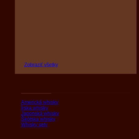
Zobraziť všetky
Podľa druhov
Americká whisky
Írska whisky
Japonská whisky
Škótska whisky
Whisky sety
Podľa oblasti