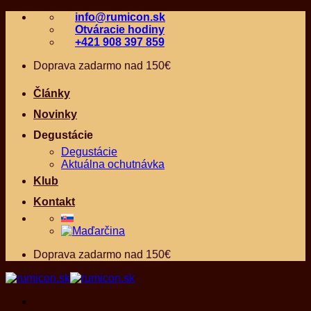
Skip
info@rumicon.sk
to
Otváracie hodiny
content
+421 908 397 859
Doprava zadarmo nad 150€
Články
Novinky
Degustácie
Degustácie
Aktuálna ochutnávka
Klub
Kontakt
Doprava zadarmo nad 150€