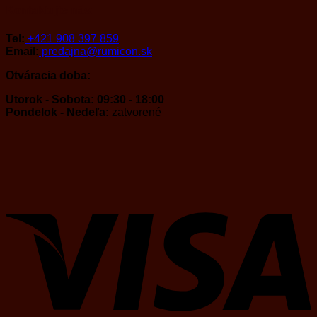
Kontaktujte nás:
Tel:
+421 908 397 859
Email:
predajna@rumicon.sk
Otváracia doba:
Utorok - Sobota: 09:30 - 18:00
Pondelok - Nedeľa:
zatvorené
V