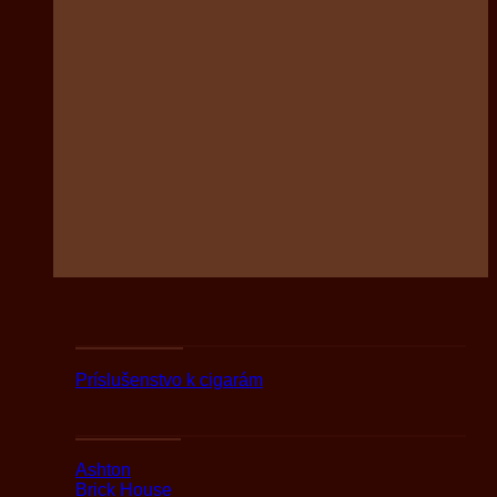
Podľa druhov
Príslušenstvo k cigarám
Podľa značky
Ashton
Brick House