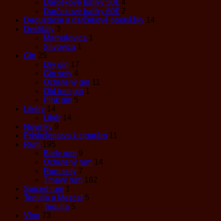
Darčekové balíky 50€
4
Darčekové balíky 60€
2
Degustácie a darčekové poukážky
14
Destiláty
3
Marhuľovica
1
Slivovica
1
Gin
25
Dry gin
17
Gin sety
4
Ochutený gin
11
Old tom gin
1
Pink gin
5
Likéry
14
Likér
14
Novinky
9
Príslušenstvo k cigarám
11
Rum
195
Biely rum
9
Ochutený rum
14
Rum sety
7
Tmavý rum
162
Spiced rum
1
Tequila a Mezcal
5
Tequila
5
Víno
73