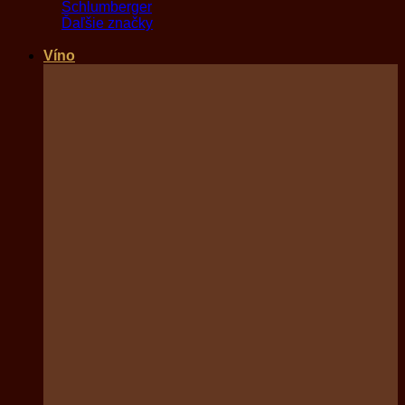
Schlumberger
Ďaľšie značky
Víno