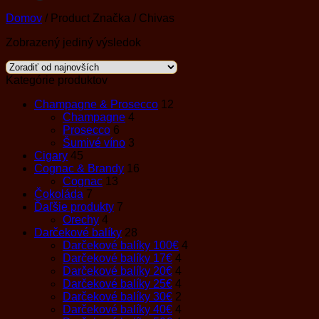
Domov
/
Product Značka
/
Chivas
Zobrazený jediný výsledok
Kategórie produktov
Champagne & Prosecco
12
Champagne
4
Prosecco
6
Šumivé víno
3
Cigary
45
Cognac & Brandy
16
Cognac
13
Čokoláda
7
Ďaľšie produkty
7
Orechy
4
Darčekové balíky
28
Darčekové balíky 100€
4
Darčekové balíky 17€
4
Darčekové balíky 20€
4
Darčekové balíky 25€
4
Darčekové balíky 30€
2
Darčekové balíky 40€
4