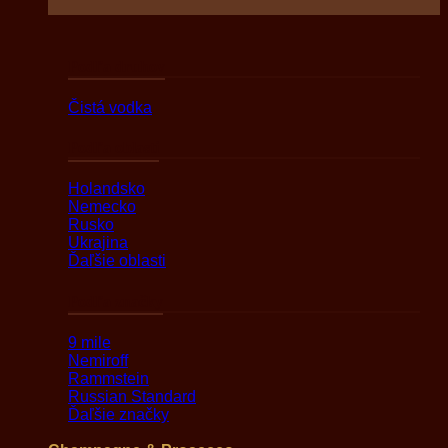
Podľa druhov
Čistá vodka
Podľa oblasti
Holandsko
Nemecko
Rusko
Ukrajina
Ďaľšie oblasti
Podľa značky
9 mile
Nemiroff
Rammstein
Russian Standard
Ďaľšie značky