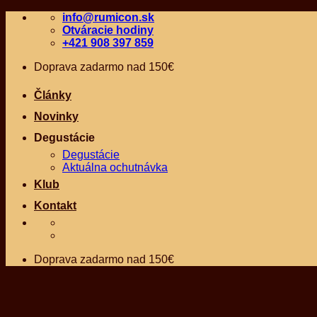
Skip
info@rumicon.sk
to
Otváracie hodiny
content
+421 908 397 859
Doprava zadarmo nad 150€
Články
Novinky
Degustácie
Degustácie
Aktuálna ochutnávka
Klub
Kontakt
Doprava zadarmo nad 150€