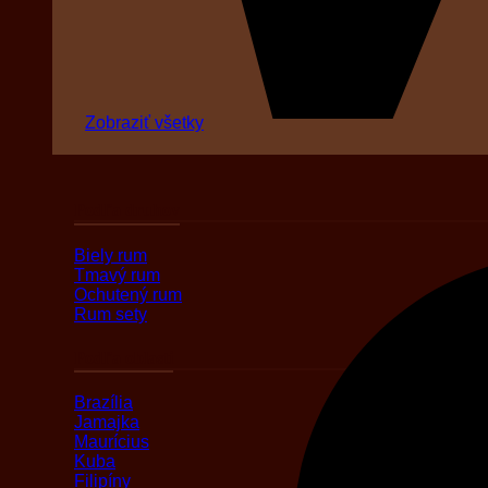
Zobraziť všetky
Podľa druhov
Biely rum
Tmavý rum
Ochutený rum
Rum sety
Podľa oblasti
Brazília
Jamajka
Maurícius
Kuba
Filipíny