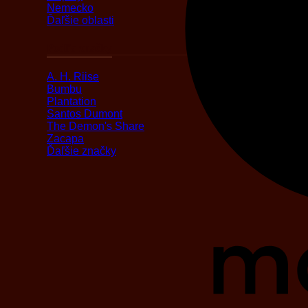
Nemecko
Ďaľšie oblasti
Podľa značky
A. H. Riise
Bumbu
Plantation
Santos Dumont
The Demon's Share
Zacapa
Ďaľšie značky