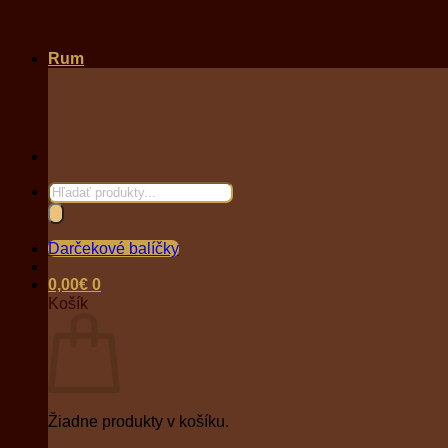
Rum
Products
search
Darčekové balíčky
0,00
€
0
Košík
Žiadne produkty v košíku.