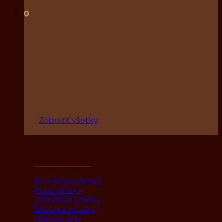
0
Zobraziť všetky
Podľa druhov
Americká whisky
Írska whisky
Japonská whisky
Škótska whisky
Whisky sety