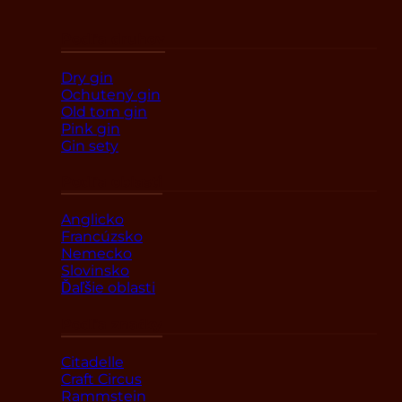
Podľa druhov
Dry gin
Ochutený gin
Old tom gin
Pink gin
Gin sety
Podľa oblasti
Anglicko
Francúzsko
Nemecko
Slovinsko
Ďaľšie oblasti
Podľa značky
Citadelle
Craft Circus
Rammstein