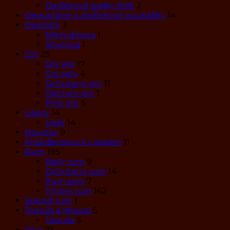
Darčekové balíky 60€
2
Degustácie a darčekové poukážky
14
Destiláty
3
Marhuľovica
1
Slivovica
1
Gin
25
Dry gin
17
Gin sety
4
Ochutený gin
11
Old tom gin
1
Pink gin
5
Likéry
14
Likér
14
Novinky
9
Príslušenstvo k cigarám
11
Rum
195
Biely rum
9
Ochutený rum
14
Rum sety
7
Tmavý rum
162
Spiced rum
1
Tequila a Mezcal
5
Tequila
5
Víno
73