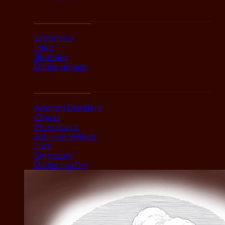
Podľa oblasti
Japonsko
Írsko
Škótsko
Ďaľšie oblasti
Podľa značky
Adelphi Distillery
Chivas
Fettercairn
Johnnie Walker
Jura
Signatory
Ďaľšie značky