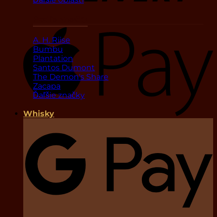
Podľa značky
A. H. Riise
Bumbu
Plantation
Santos Dumont
The Demon's Share
Zacapa
Ďaľšie značky
Whisky