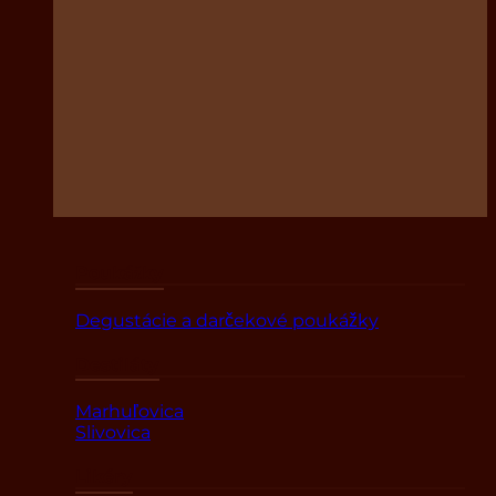
Poukážky
Degustácie a darčekové poukážky
Destiláty
Marhuľovica
Slivovica
Likéry