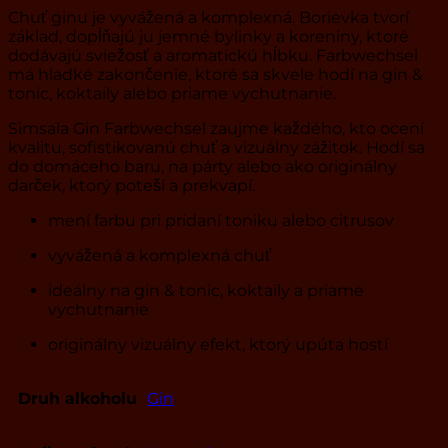
Chuť ginu je vyvážená a komplexná. Borievka tvorí
základ, dopĺňajú ju jemné bylinky a koreniny, ktoré
dodávajú sviežosť a aromatickú hĺbku. Farbwechsel
má hladké zakončenie, ktoré sa skvele hodí na gin &
tonic, koktaily alebo priame vychutnanie.
Simsala Gin Farbwechsel zaujme každého, kto ocení
kvalitu, sofistikovanú chuť a vizuálny zážitok. Hodí sa
do domáceho baru, na párty alebo ako originálny
darček, ktorý poteší a prekvapí.
mení farbu pri pridaní toniku alebo citrusov
vyvážená a komplexná chuť
ideálny na gin & tonic, koktaily a priame
vychutnanie
originálny vizuálny efekt, ktorý upúta hostí
Druh alkoholu
Gin