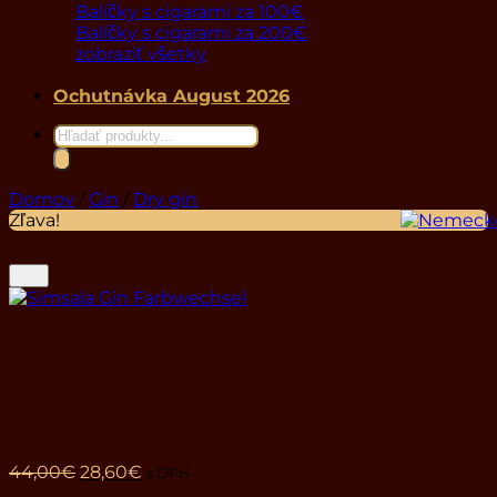
Balíčky s cigarami za 100€
Balíčky s cigarami za 200€
zobraziť všetky
Ochutnávka August 2026
Products
search
Domov
/
Gin
/
Dry gin
Zľava!
Gin Simsala Farbwechsel 0,5l
41%
Pôvodná
Aktuálna
44,00
€
28,60
€
s DPH
cena
cena