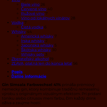
Biele víno
26
Červené víno
40
Ružové víno
7
Víno od lokálnych vinárov
28
Vodka
7
Čistá vodka
6
Whisky
44
Americká whisky
7
Írska whisky
2
Japonská whisky
5
Škótska whisky
30
Whisky sety
3
Zberateľský alkohol
19
ZĽAVA, platná len do konca leta!
56
Popis
Ďalšie informácie
Gin Simsala Farbwechsel 41%
prináša prémiový
nemecký gin, ktorý kombinuje tradičnú remeselnú
výrobu s originálnym vizuálnym efektom. Pri pridaní
toniku alebo citrusov mení farbu, čím každý drink
ožíva a zaujme hostí.