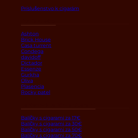
Príslušenstvo k cigarám
Podľa značky
Ashton
Brick House
Casa turrent
Condega
davidoff
Dictador
Essenze
Gurkha
Oliva
Plasencia
Rocky patel
Darčekové balíčky s cigarami
Balíčky s cigarami za 17€
Balíčky s cigarami za 30€
Balíčky s cigarami za 50€
Balíčky s cigarami za 70€