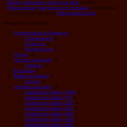
ZĽAVA, platná len do konca leta!
Značky:
Farbwechsel
,
Nemecko gin
,
Simsala
Jednotková
cena:
57,20
€
/l
Značka:
Flaschenpost Gin
Kategórie produktov
Champagne & Prosecco
12
Champagne
4
Prosecco
6
Šumivé víno
3
Cigary
46
Cognac & Brandy
16
Cognac
13
Čokoláda
7
Ďaľšie produkty
7
Orechy
4
Darčekové balíky
28
Darčekové balíky 100€
4
Darčekové balíky 17€
4
Darčekové balíky 20€
4
Darčekové balíky 25€
4
Darčekové balíky 30€
2
Darčekové balíky 40€
4
Darčekové balíky 50€
4