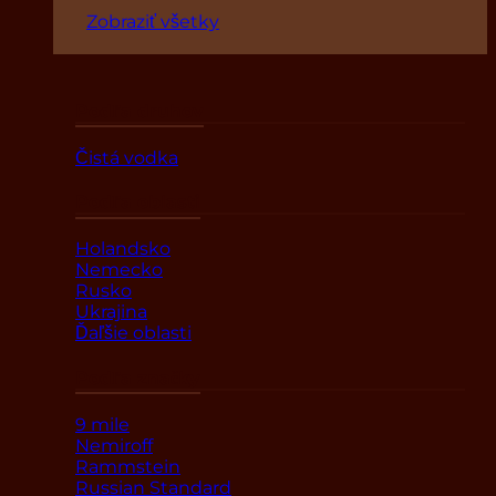
Zobraziť všetky
Podľa druhov
Čistá vodka
Podľa oblasti
Holandsko
Nemecko
Rusko
Ukrajina
Ďaľšie oblasti
Podľa značky
9 mile
Nemiroff
Rammstein
Russian Standard