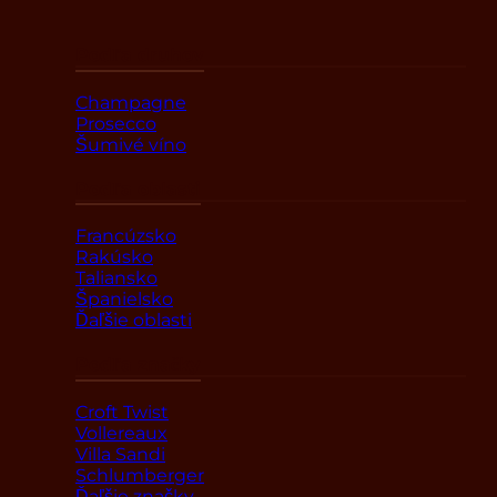
Podľa druhov
Champagne
Prosecco
Šumivé víno
Podľa oblasti
Francúzsko
Rakúsko
Taliansko
Španielsko
Ďaľšie oblasti
Podľa značky
Croft Twist
Vollereaux
Villa Sandi
Schlumberger
Ďaľšie značky