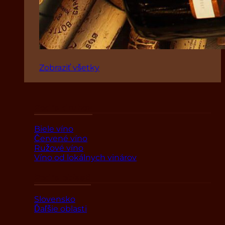
Zobraziť všetky
Podľa druhov
Biele víno
Červené víno
Ružové víno
Víno od lokálnych vinárov
Podľa oblasti
Slovensko
Ďaľšie oblasti