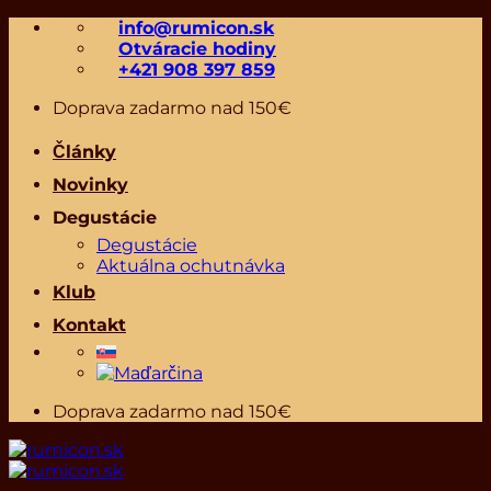
Skip
info@rumicon.sk
to
Otváracie hodiny
content
+421 908 397 859
Doprava zadarmo nad 150€
Články
Novinky
Degustácie
Degustácie
Aktuálna ochutnávka
Klub
Kontakt
Doprava zadarmo nad 150€