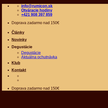
Skip
info@rumicon.sk
to
Otváracie hodiny
content
+421 908 397 859
Doprava zadarmo nad 150€
Články
Novinky
Degustácie
Degustácie
Aktuálna ochutnávka
Klub
Kontakt
Doprava zadarmo nad 150€