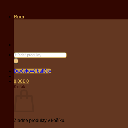
Rum
Products
search
Darčekové balíčky
0,00
€
0
Košík
Žiadne produkty v košíku.