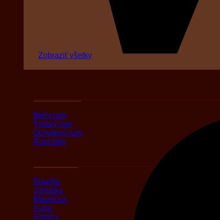
Zobraziť všetky
Podľa druhov
Biely rum
Tmavý rum
Ochutený rum
Rum sety
Podľa oblasti
Brazília
Jamajka
Maurícius
Kuba
Filipíny