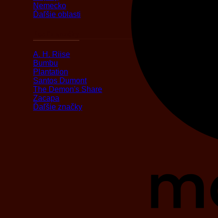
Nemecko
Ďaľšie oblasti
Podľa značky
A. H. Riise
Bumbu
Plantation
Santos Dumont
The Demon's Share
Zacapa
Ďaľšie značky