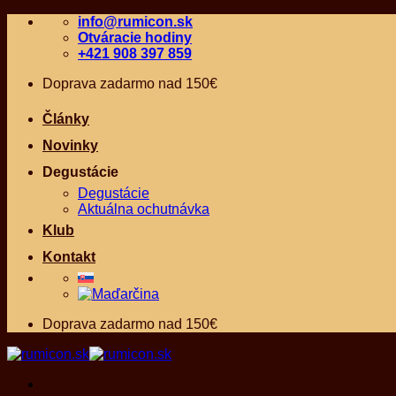
Skip
info@rumicon.sk
to
Otváracie hodiny
content
+421 908 397 859
Doprava zadarmo nad 150€
Články
Novinky
Degustácie
Degustácie
Aktuálna ochutnávka
Klub
Kontakt
Doprava zadarmo nad 150€