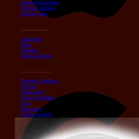
Japonská whisky
Škótska whisky
Whisky sety
Podľa oblasti
Japonsko
Írsko
Škótsko
Ďaľšie oblasti
Podľa značky
Adelphi Distillery
Chivas
Fettercairn
Johnnie Walker
Jura
Signatory
Ďaľšie značky