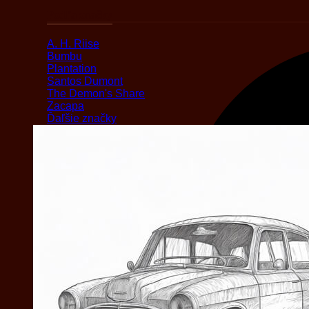
Podľa značky
A. H. Riise
Bumbu
Plantation
Santos Dumont
The Demon's Share
Zacapa
Ďaľšie značky