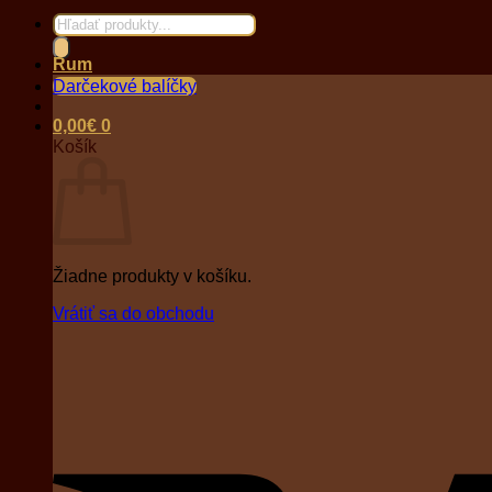
Products
search
Rum
Darčekové balíčky
0,00
€
0
Košík
Žiadne produkty v košíku.
Vrátiť sa do obchodu