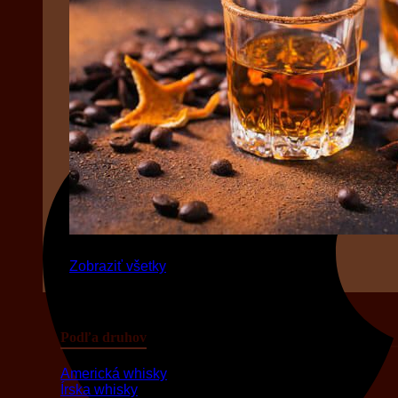
Zobraziť všetky
Podľa druhov
Americká whisky
Írska whisky