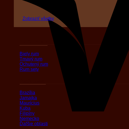
Zobraziť všetky
Podľa druhov
Biely rum
Tmavý rum
Ochutený rum
Rum sety
Podľa oblasti
Brazília
Jamajka
Maurícius
Kuba
Filipíny
Nemecko
Ďaľšie oblasti