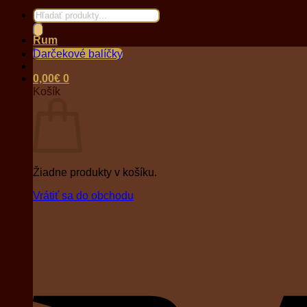
Products
search
Rum
Darčekové balíčky
0,00
€
0
Košík
Žiadne produkty v košíku.
Vrátiť sa do obchodu