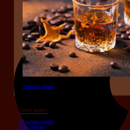
Zobraziť všetky
Podľa druhov
Americká whisky
Írska whisky