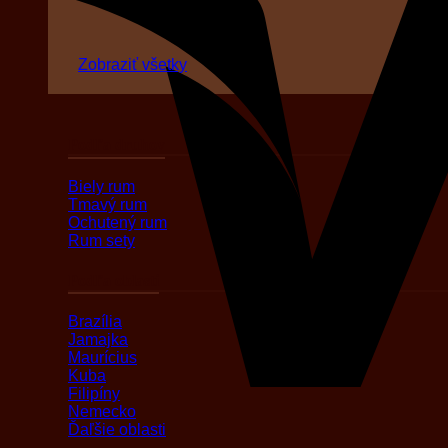
Zobraziť všetky
Podľa druhov
Biely rum
Tmavý rum
Ochutený rum
Rum sety
Podľa oblasti
Brazília
Jamajka
Maurícius
Kuba
Filipíny
Nemecko
Ďaľšie oblasti