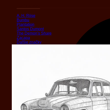
Podľa značky
A. H. Riise
Bumbu
Plantation
Santos Dumont
The Demon's Share
Zacapa
Ďaľšie značky