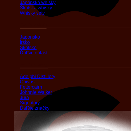
Japonská whisky
Škótska whisky
Whisky sety
Podľa oblasti
Japonsko
Írsko
Škótsko
Ďaľšie oblasti
Podľa značky
Adelphi Distillery
Chivas
Fettercairn
Johnnie Walker
Jura
Signatory
Ďaľšie značky