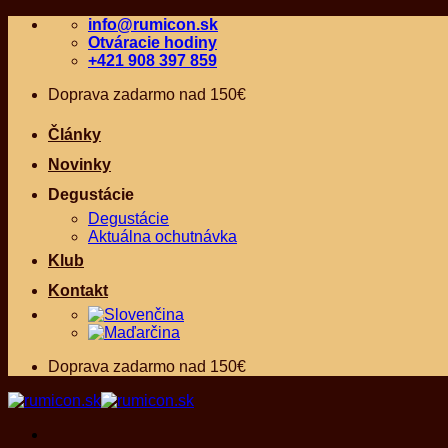
Skip
info@rumicon.sk
to
Otváracie hodiny
content
+421 908 397 859
Doprava zadarmo nad 150€
Články
Novinky
Degustácie
Degustácie
Aktuálna ochutnávka
Klub
Kontakt
Doprava zadarmo nad 150€