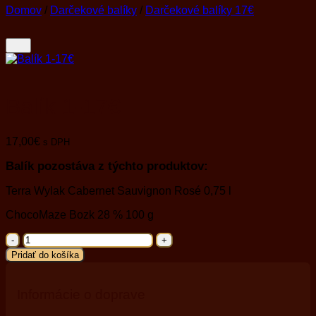
Domov
/
Darčekové balíky
/
Darčekové balíky 17€
Balík 1-17€
17,00
€
s DPH
Balík pozostáva z týchto produktov:
Terra Wylak Cabernet Sauvignon Rosé 0,75 l
ChocoMaze Bozk 28 % 100 g
množstvo
Balík
Pridať do košíka
1-
17€
Informácie o doprave