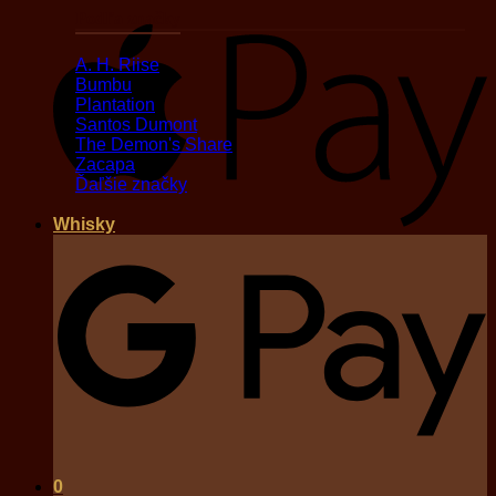
Podľa značky
A
A. H. Riise
Bumbu
Plantation
Santos Dumont
The Demon's Share
Zacapa
Ďaľšie značky
Whisky
G
0