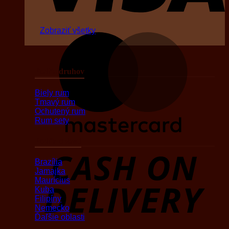
Zobraziť všetky
M
Podľa druhov
Biely rum
Tmavý rum
Ochutený rum
Rum sety
Podľa oblasti
D
Brazília
Jamajka
Maurícius
Kuba
Filipíny
Nemecko
Ďaľšie oblasti