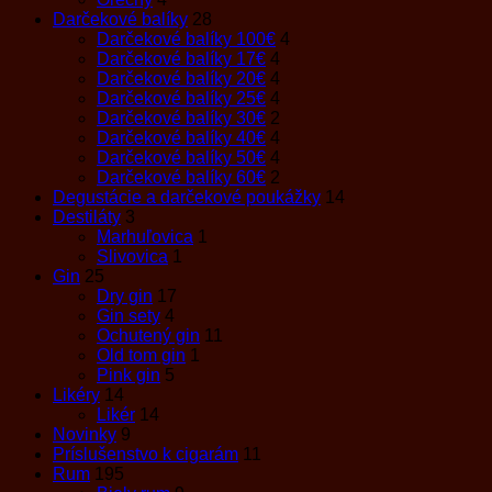
Darčekové balíky
28
Darčekové balíky 100€
4
Darčekové balíky 17€
4
Darčekové balíky 20€
4
Darčekové balíky 25€
4
Darčekové balíky 30€
2
Darčekové balíky 40€
4
Darčekové balíky 50€
4
Darčekové balíky 60€
2
Degustácie a darčekové poukážky
14
Destiláty
3
Marhuľovica
1
Slivovica
1
Gin
25
Dry gin
17
Gin sety
4
Ochutený gin
11
Old tom gin
1
Pink gin
5
Likéry
14
Likér
14
Novinky
9
Príslušenstvo k cigarám
11
Rum
195