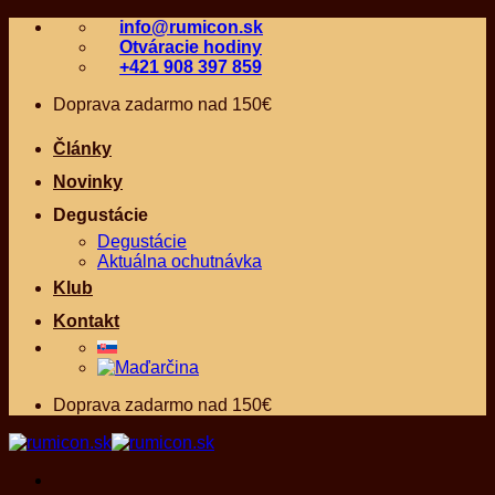
Skip
info@rumicon.sk
to
Otváracie hodiny
content
+421 908 397 859
Doprava zadarmo nad 150€
Články
Novinky
Degustácie
Degustácie
Aktuálna ochutnávka
Klub
Kontakt
Doprava zadarmo nad 150€