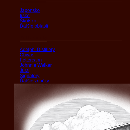
Japonsko
Írsko
Škótsko
Ďaľšie oblasti
Podľa značky
Adelphi Distillery
Chivas
Fettercairn
Johnnie Walker
Jura
Signatory
Ďaľšie značky