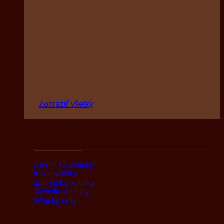
Zobraziť všetky
Podľa druhov
Americká whisky
Írska whisky
Japonská whisky
Škótska whisky
Whisky sety
Podľa oblasti