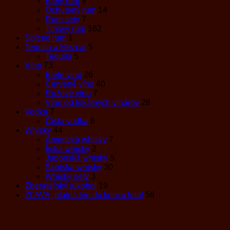
Biely rum
9
Ochutený rum
14
Rum sety
7
Tmavý rum
162
Spiced rum
1
Tequila a Mezcal
5
Tequila
5
Víno
73
Biele víno
26
Červené víno
40
Ružové víno
7
Víno od lokálnych vinárov
28
Vodka
7
Čistá vodka
6
Whisky
44
Americká whisky
7
Írska whisky
2
Japonská whisky
5
Škótska whisky
30
Whisky sety
3
Zberateľský alkohol
19
ZĽAVA, platná len do konca leta!
56
Súvisiace produkty