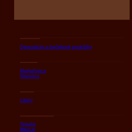
Poukážky
Degustácie a darčekové poukážky
Destiláty
Marhuľovica
Slivovica
Likéry
Likéry
Tequila a Mezcal
Tequila
Mezcal