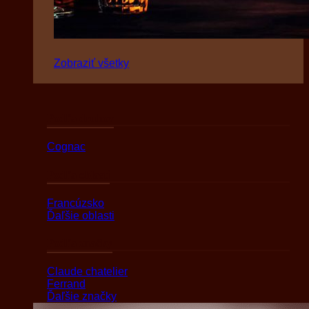
Zobraziť všetky
Podľa druhov
Cognac
Podľa oblasti
Francúzsko
Ďaľšie oblasti
Podľa značky
Claude chatelier
Ferrand
Ďaľšie značky