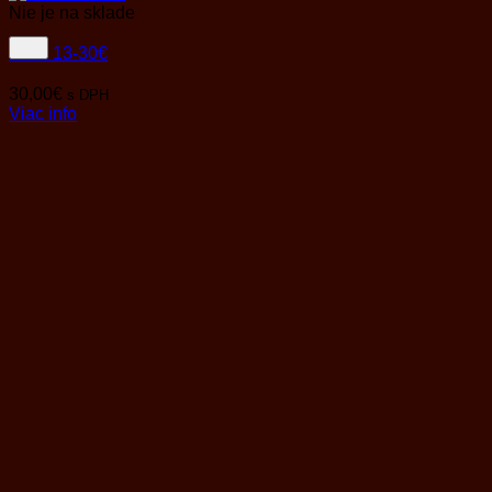
Nie je na sklade
Balík 13-30€
30,00
€
s DPH
Viac info