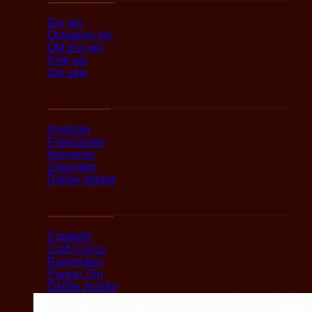
Dry gin
Ochutený gin
Old tom gin
Pink gin
Gin sety
Podľa oblasti
Anglicko
Francúzsko
Nemecko
Slovinsko
Ďaľšie oblasti
Podľa značky
Citadelle
Craft Circus
Rammstein
Parson Gin
Ďaľšie značky