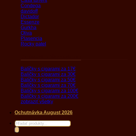
Casa turrent
Condega
davidoff
Dictador
Essenze
Gurkha
Oliva
Plasencia
Rocky patel
Darčekové balíčky s cigarami
Balíčky s cigarami za 17€
Balíčky s cigarami za 30€
Balíčky s cigarami za 50€
Balíčky s cigarami za 70€
Balíčky s cigarami za 100€
Balíčky s cigarami za 200€
zobraziť všetky
Ochutnávka August 2026
Products
search