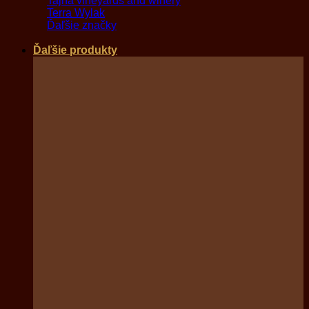
Tajna vineyards and winery
Terra Wylak
Ďaľšie značky
Ďaľšie produkty