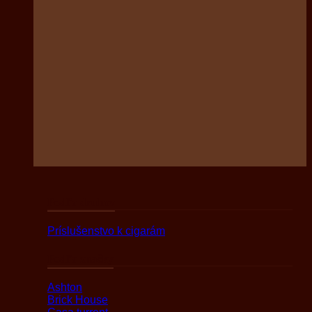
Podľa druhov
Príslušenstvo k cigarám
Podľa značky
Ashton
Brick House