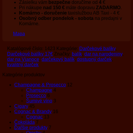
Zásielku vám
bezpečne
doručíme od
4
€
Pri nákupe
nad 150 €
máte dopravu
ZADARMO
.
Komárno - doručenie
taxislužbou AB Taxi - 4 €
Osobný odber pondelok - sobota
na predajni v
Komárne.
Mapa
Katalógové číslo:
1423
Kategórie:
Darčekové balíky
,
Darčekové balíky 17€
Značky:
balík
,
dar na narodeniny
,
dar na Vianoce
,
darčekový balík
,
dostupný darček
,
kvalitný darček
Kategórie produktov
Champagne & Prosecco
12
Champagne
4
Prosecco
6
Šumivé víno
3
Cigary
45
Cognac & Brandy
16
Cognac
13
Čokoláda
7
Ďaľšie produkty
7
Orechy
4