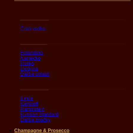
Podľa druhov
Čistá vodka
Podľa oblasti
Holandsko
Nemecko
Rusko
Ukrajina
Ďaľšie oblasti
Podľa značky
9 mile
Nemiroff
Rammstein
Russian Standard
Ďaľšie značky
Champagne & Prosecco