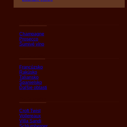
Podľa druhov
Champagne
Prosecco
Šumivé víno
Podľa oblasti
Francúzsko
Rakúsko
Taliansko
Španielsko
Ďaľšie oblasti
Podľa značky
Croft Twist
Vollereaux
Villa Sandi
Schlumberger