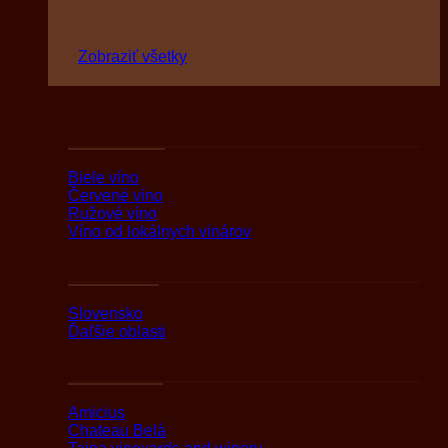
Zobraziť všetky
Podľa druhov
Biele víno
Červené víno
Ružové víno
Víno od lokálnych vinárov
Podľa oblasti
Slovensko
Ďaľšie oblasti
Podľa značky
Amicius
Chateau Belá