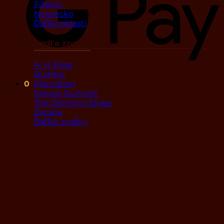
Filipíny
Nemecko
Ďaľšie oblasti
Podľa značky
A. H. Riise
Bumbu
Plantation
0
Santos Dumont
The Demon's Share
Zacapa
Ďaľšie značky