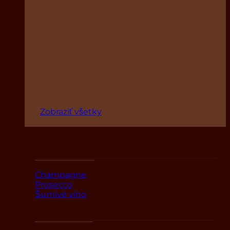
Zobraziť všetky
Podľa druhov
Champagne
Prosecco
Šumivé víno
Podľa oblasti