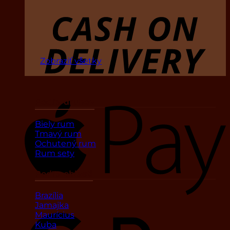
D
Zobraziť všetky
Podľa druhov
Biely rum
Tmavý rum
Ochutený rum
Rum sety
Podľa oblasti
Brazília
Jamajka
Maurícius
Kuba