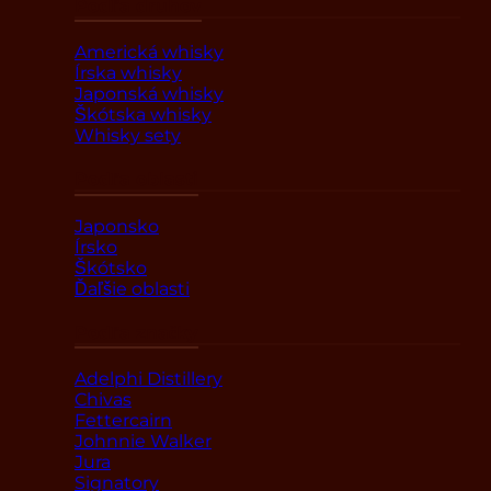
Podľa druhov
Americká whisky
Írska whisky
Japonská whisky
Škótska whisky
Whisky sety
Podľa oblasti
Japonsko
Írsko
Škótsko
Ďaľšie oblasti
Podľa značky
Adelphi Distillery
Chivas
Fettercairn
Johnnie Walker
Jura
Signatory