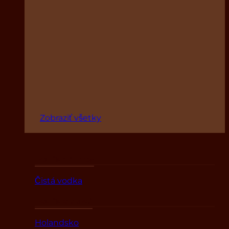
Zobraziť všetky
Podľa druhov
Čistá vodka
Podľa oblasti
Holandsko