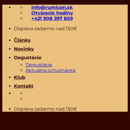
Skip
info@rumicon.sk
to
Otváracie hodiny
content
+421 908 397 859
Doprava zadarmo nad 150€
Články
Novinky
Degustácie
Degustácie
Aktuálna ochutnávka
Klub
Kontakt
Doprava zadarmo nad 150€