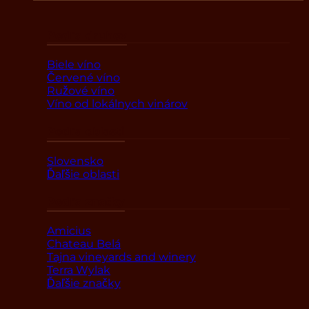
Podľa druhov
Biele víno
Červené víno
Ružové víno
Víno od lokálnych vinárov
Podľa oblasti
Slovensko
Ďaľšie oblasti
Podľa značky
Amicius
Chateau Belá
Tajna vineyards and winery
Terra Wylak
Ďaľšie značky