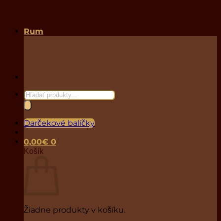
Rum
Products
search
Darčekové balíčky
0,00
€
0
Košík
Žiadne produkty v košíku.