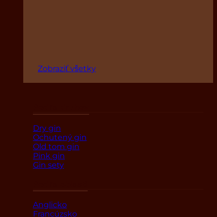
Zobraziť všetky
Podľa druhov
Dry gin
Ochutený gin
Old tom gin
Pink gin
Gin sety
Podľa oblasti
Anglicko
Francúzsko