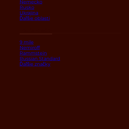
Nemecko
Rusko
Ukrajina
Ďaľšie oblasti
Podľa značky
9 mile
Nemiroff
Rammstein
Russian Standard
Ďaľšie značky