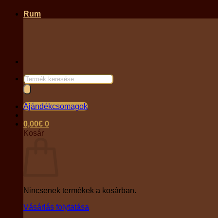
Rum
Products
search
Ajándékcsomagok
0,00
€
0
Kosár
Nincsenek termékek a kosárban.
Vásárlás folytatása