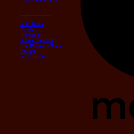
Márka alapján
A. H. Riise
Bumbu
Plantation
Santos Dumont
The Demon's Share
Zacapa
Egyéb márkák