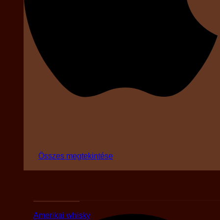
Összes megtekintése
Fajták szerint
Amerikai whisky