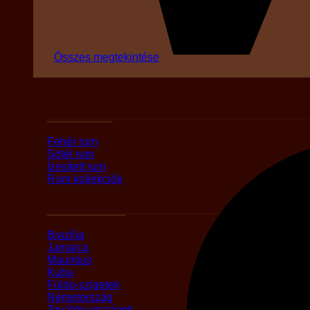
Összes megtekintése
Fajták szerint
Fehér rum
Sötét rum
Ízesített rum
Rum kollekciók
Országok szerint
Brazília
Jamaica
Mauritius
Kuba
Fülöp-szigetek
Németország
További országok