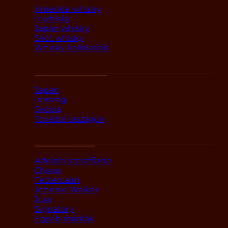
Amerikai whisky
Ír whisky
Japán whisky
Skót whisky
Whisky kollekciók
Országok szerint
Japán
Írország
Skócia
További országok
Márka alapján
Adelphi szeszfőzde
Chivas
Fettercairn
Johnnie Walker
Jura
Signatory
Egyéb márkák