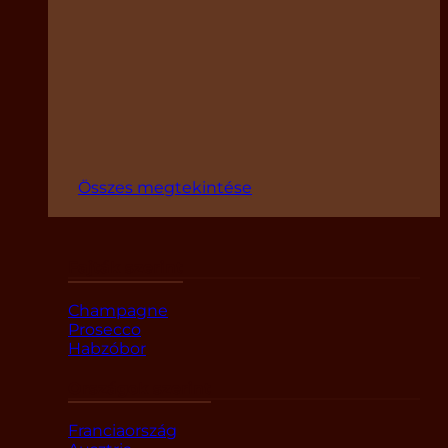
Összes megtekintése
Fajták szerint
Champagne
Prosecco
Habzóbor
Országok szerint
Franciaország