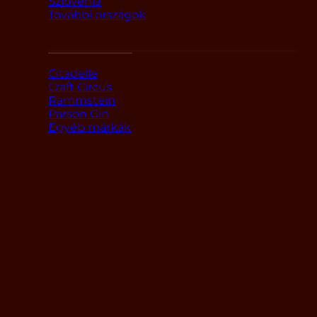
Szlovénia
További országok
Márka alapján
Citadelle
Craft Circus
Rammstein
Parson Gin
Egyéb márkák