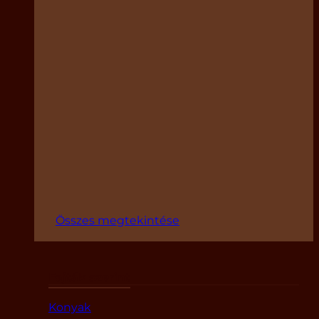
Összes megtekintése
Fajták szerint
Konyak