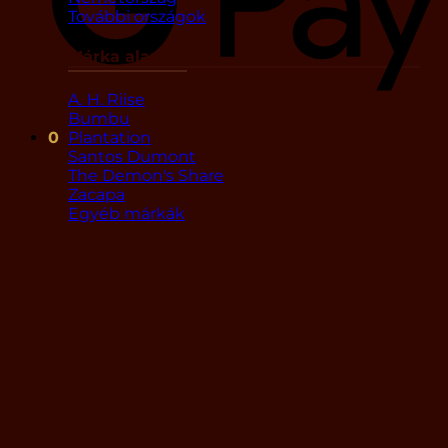
További országok
Márka alapján
A. H. Riise
Bumbu
Plantation
0
Santos Dumont
The Demon's Share
Zacapa
Egyéb márkák