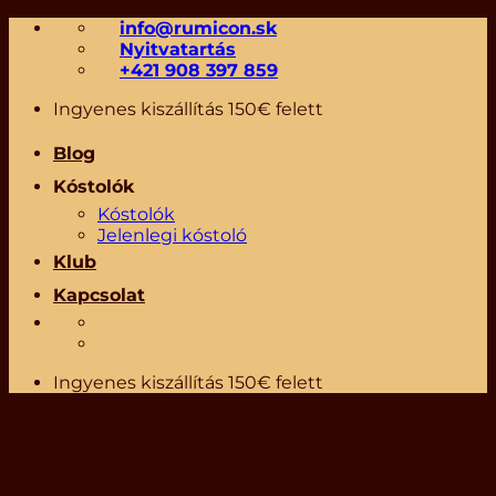
Skip
info@rumicon.sk
to
Nyitvatartás
content
+421 908 397 859
Ingyenes kiszállítás 150€ felett
Blog
Kóstolók
Kóstolók
Jelenlegi kóstoló
Klub
Kapcsolat
Ingyenes kiszállítás 150€ felett