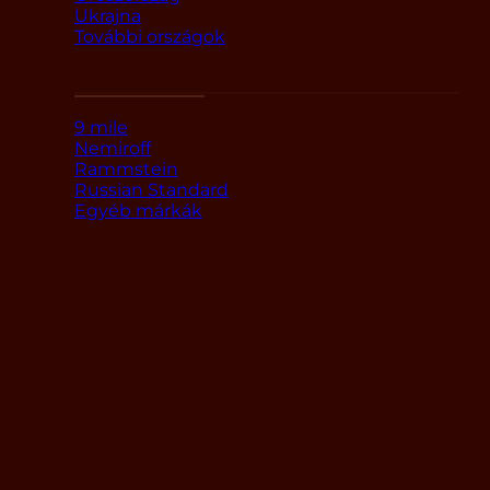
Ukrajna
További országok
Márka alapján
9 mile
Nemiroff
Rammstein
Russian Standard
Egyéb márkák