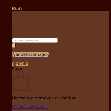
Rum
Products
search
Ajándékcsomagok
0,00
€
0
Kosár
Nincsenek termékek a kosárban.
Vásárlás folytatása