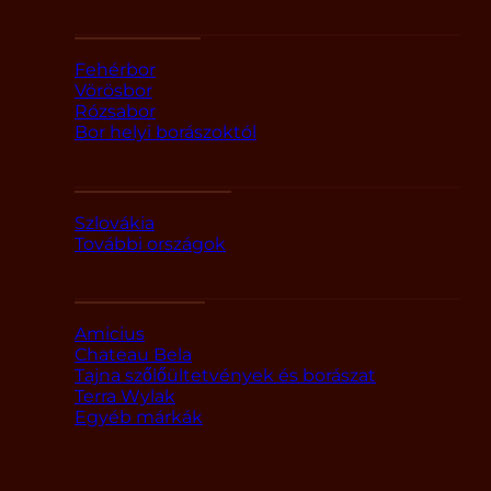
Fajták szerint
Fehérbor
Vörösbor
Rózsabor
Bor helyi borászoktól
Országok szerint
Szlovákia
További országok
Márka alapján
Amicius
Chateau Bela
Tajna szőlőültetvények és borászat
Terra Wylak
Egyéb márkák