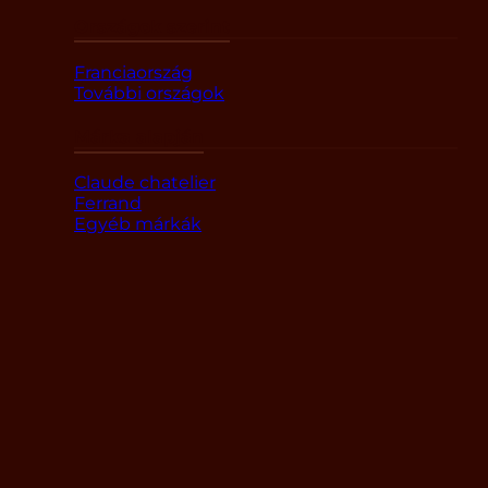
Országok szerint
Franciaország
További országok
Márka alapján
Claude chatelier
Ferrand
Egyéb márkák