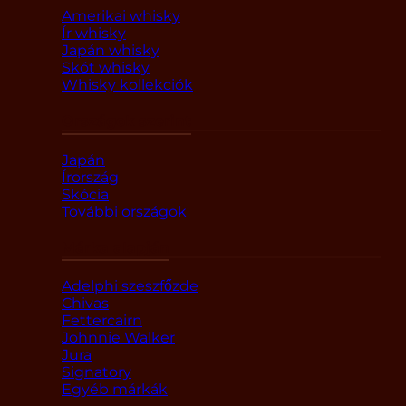
Amerikai whisky
Ír whisky
Japán whisky
Skót whisky
Whisky kollekciók
Országok szerint
Japán
Írország
Skócia
További országok
Márka alapján
Adelphi szeszfőzde
Chivas
Fettercairn
Johnnie Walker
Jura
Signatory
Egyéb márkák