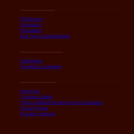
Fajták szerint
Fehérbor
Vörösbor
Rózsabor
Bor helyi borászoktól
Országok szerint
Szlovákia
További országok
Márka alapján
Amicius
Chateau Bela
Tajna szőlőültetvények és borászat
Terra Wylak
Egyéb márkák