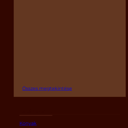
Összes megtekintése
Fajták szerint
Konyak