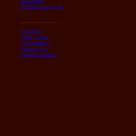
Szlovénia
További országok
Márka alapján
Citadelle
Craft Circus
Rammstein
Parson Gin
Egyéb márkák