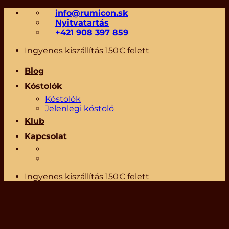
Skip
info@rumicon.sk
to
Nyitvatartás
content
+421 908 397 859
Ingyenes kiszállítás 150€ felett
Blog
Kóstolók
Kóstolók
Jelenlegi kóstoló
Klub
Kapcsolat
Ingyenes kiszállítás 150€ felett