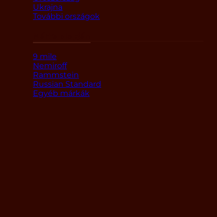
Ukrajna
További országok
Márka alapján
9 mile
Nemiroff
Rammstein
Russian Standard
Egyéb márkák