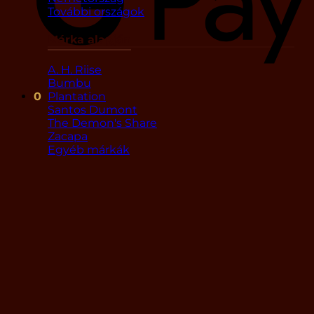
További országok
Márka alapján
A. H. Riise
Bumbu
Plantation
0
Santos Dumont
The Demon's Share
Zacapa
Egyéb márkák