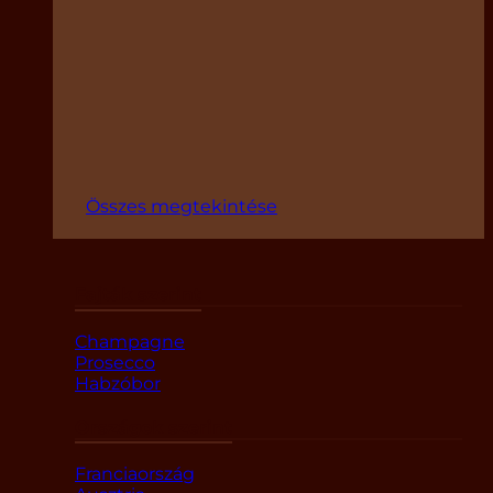
Összes megtekintése
Fajták szerint
Champagne
Prosecco
Habzóbor
Országok szerint
Franciaország