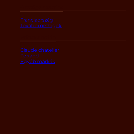
Országok szerint
Franciaország
További országok
Márka alapján
Claude chatelier
Ferrand
Egyéb márkák