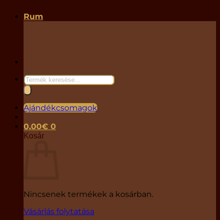
Rum
Products
search
Ajándékcsomagok
0,00
€
0
Kosár
Nincsenek termékek a kosárban.
Vásárlás folytatása