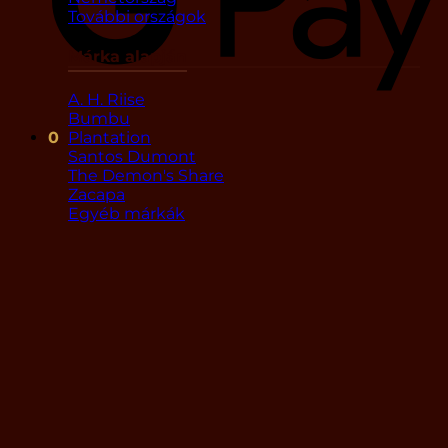
További országok
Márka alapján
A. H. Riise
Bumbu
Plantation
0
Santos Dumont
The Demon's Share
Zacapa
Egyéb márkák