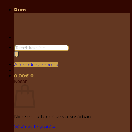
Rum
Products
search
Ajándékcsomagok
0,00
€
0
Kosár
Nincsenek termékek a kosárban.
Vásárlás folytatása