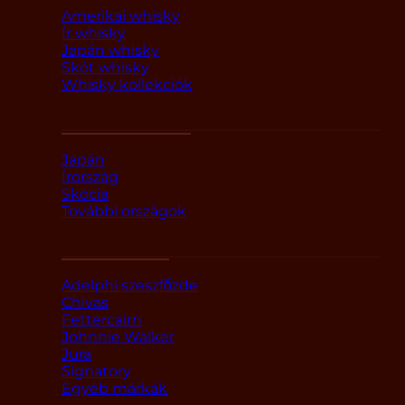
Amerikai whisky
Ír whisky
Japán whisky
Skót whisky
Whisky kollekciók
Országok szerint
Japán
Írország
Skócia
További országok
Márka alapján
Adelphi szeszfőzde
Chivas
Fettercairn
Johnnie Walker
Jura
Signatory
Egyéb márkák