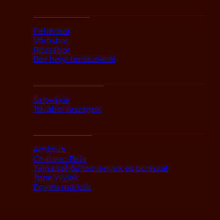
Fajták szerint
Fehérbor
Vörösbor
Rózsabor
Bor helyi borászoktól
Országok szerint
Szlovákia
További országok
Márka alapján
Amicius
Chateau Bela
Tajna szőlőültetvények és borászat
Terra Wylak
Egyéb márkák