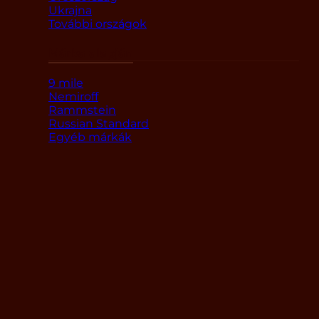
Ukrajna
További országok
Márka alapján
9 mile
Nemiroff
Rammstein
Russian Standard
Egyéb márkák