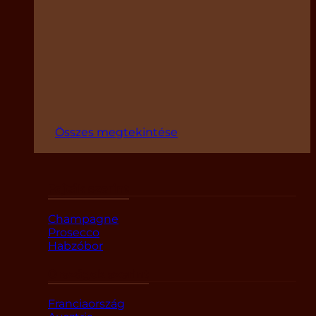
Összes megtekintése
Fajták szerint
Champagne
Prosecco
Habzóbor
Országok szerint
Franciaország