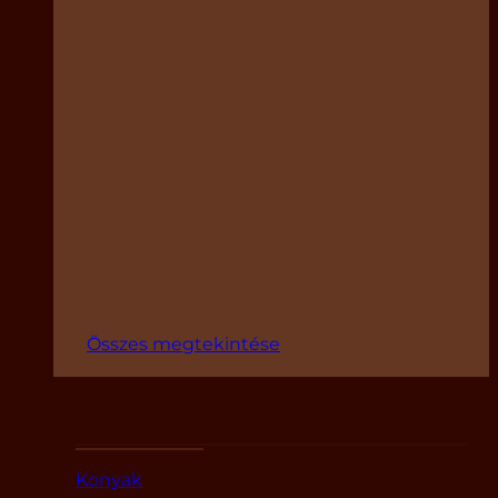
Összes megtekintése
Fajták szerint
Konyak