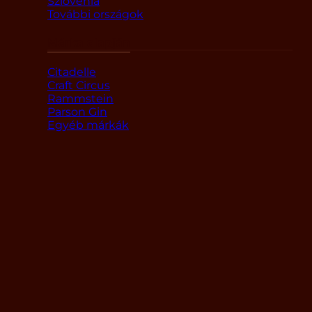
Szlovénia
További országok
Márka alapján
Citadelle
Craft Circus
Rammstein
Parson Gin
Egyéb márkák