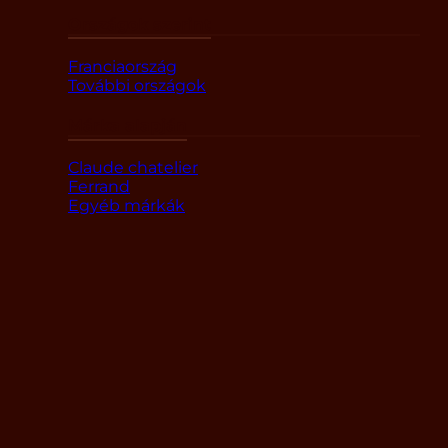
Országok szerint
Franciaország
További országok
Márka alapján
Claude chatelier
Ferrand
Egyéb márkák