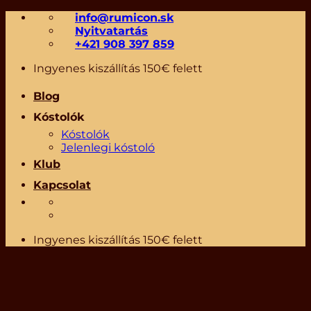
Skip
info@rumicon.sk
to
Nyitvatartás
content
+421 908 397 859
Ingyenes kiszállítás 150€ felett
Blog
Kóstolók
Kóstolók
Jelenlegi kóstoló
Klub
Kapcsolat
Ingyenes kiszállítás 150€ felett