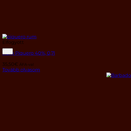
Elfogyott
Rum Piquero 40%, 0,7l
35,50
€
ÁFA-val
Tovább olvasom