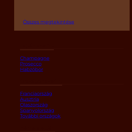
Összes megtekintése
Fajták szerint
Champagne
Prosecco
Habzóbor
Országok szerint
Franciaország
Ausztria
Olaszország
Spanyolország
További országok
Márka alapján