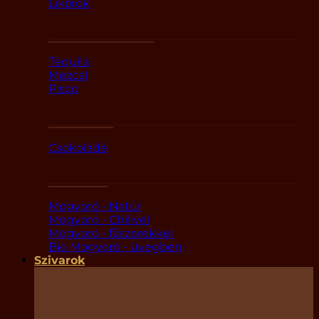
Likőrök
Tequila és Mezcal
Tequila
Mezcal
Pisco
Édességek
Csokoládé
Mogyorók
Mogyoró - Natúr
Mogyoró - Chilivel
Mogyoró - fűszerekkel
Bio Mogyoró - üvegben
Szivarok