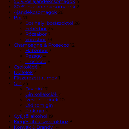
50 €-os ajándékcsomagok
4
60 €-os ajándékcsomagok
2
Ajándékcsomagok
28
Bor
71
Bor helyi borászoktól
26
Fehérbor
25
Rózsabor
7
Vörösbor
39
Champagne & Prosecco
12
Habzóbor
3
Pezsgő
4
Prosecco
6
Csokoládé
7
Diófélék
4
Fűszerezett rumok
1
Gin
24
Dry gin
17
Gin kollekciók
4
Ízesített ginek
10
Old tom gin
1
Pink gin
5
Gyűjtői alkohol
19
Kiegészítők szivarokhoz
8
Konyak & Brandy
14