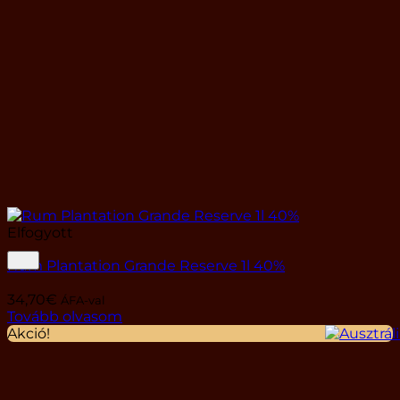
Elfogyott
Rum Plantation Grande Reserve 1l 40%
34,70
€
ÁFA-val
Tovább olvasom
Akció!