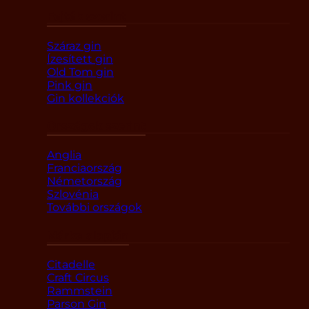
Fajták szerint
Száraz gin
Ízesített gin
Old Tom gin
Pink gin
Gin kollekciók
Országok szerint
Anglia
Franciaország
Németország
Szlovénia
További országok
Márka alapján
Citadelle
Craft Circus
Rammstein
Parson Gin