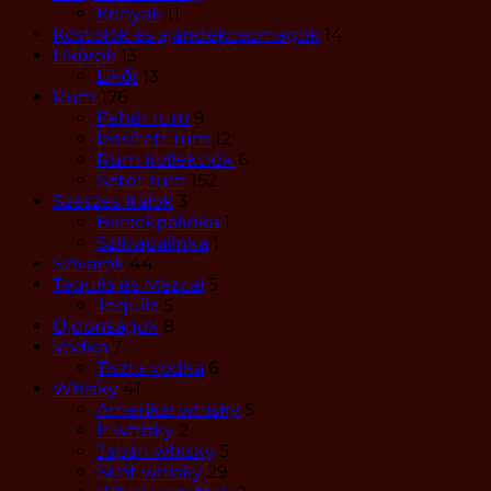
Konyak
11
Kóstolók és ajándékcsomagok
14
Likőrök
13
Likőr
13
Rum
176
Fehér rum
9
Ízesített rum
12
Rum kollekciók
6
Sötét rum
152
Szeszes italok
3
Barackpálinka
1
Szilvapálinka
1
Szivarok
44
Tequila és Mezcal
5
Tequila
5
Újdonságok
8
Vodka
7
Tiszta vodka
6
Whisky
41
Amerikai whisky
5
Ír whisky
2
Japán whisky
5
Skót whisky
29