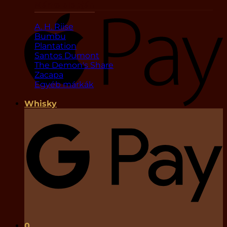
Márka alapján
A. H. Riise
Bumbu
Plantation
Santos Dumont
The Demon's Share
Zacapa
Egyéb márkák
Whisky
0