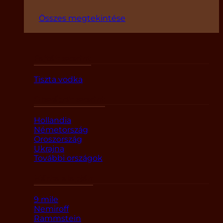
Összes megtekintése
Fajták szerint
Tiszta vodka
Országok szerint
Hollandia
Németország
Oroszország
Ukrajna
További országok
Márka alapján
9 mile
Nemiroff
Rammstein