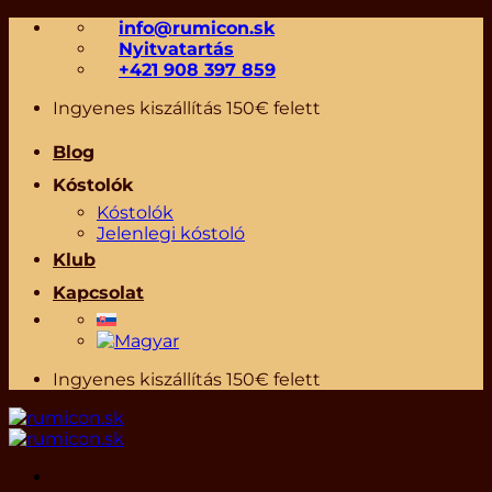
Skip
info@rumicon.sk
to
Nyitvatartás
content
+421 908 397 859
Ingyenes kiszállítás 150€ felett
Blog
Kóstolók
Kóstolók
Jelenlegi kóstoló
Klub
Kapcsolat
Ingyenes kiszállítás 150€ felett