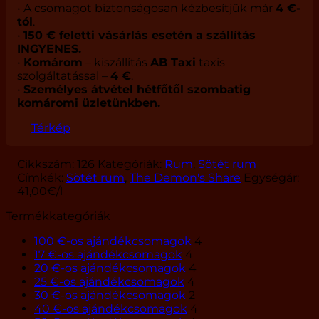
• A csomagot biztonságosan kézbesítjük már
4 €-
40%
tól
.
mennyiség
•
150 € feletti vásárlás esetén a szállítás
INGYENES.
•
Komárom
– kiszállítás
AB Taxi
taxis
szolgáltatással –
4 €
.
•
Személyes átvétel hétfőtől szombatig
komáromi üzletünkben.
Térkép
Cikkszám:
126
Kategóriák:
Rum
,
Sötét rum
Címkék:
Sötét rum
,
The Demon's Share
Egységár:
41,00
€
/l
Termékkategóriák
100 €-os ajándékcsomagok
4
17 €-os ajándékcsomagok
4
20 €-os ajándékcsomagok
4
25 €-os ajándékcsomagok
4
30 €-os ajándékcsomagok
2
40 €-os ajándékcsomagok
4