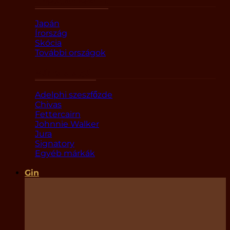
Országok szerint
Japán
Írország
Skócia
További országok
Márka alapján
Adelphi szeszfőzde
Chivas
Fettercairn
Johnnie Walker
Jura
Signatory
Egyéb márkák
Gin