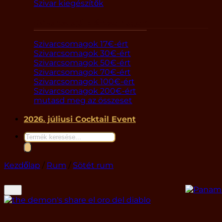
Szivar kiegészítők
Szivaros ajándékcsomagok
Szivarcsomagok 17€-ért
Szivarcsomagok 30€-ért
Szivarcsomagok 50€-ért
Szivarcsomagok 70€-ért
Szivarcsomagok 100€-ért
Szivarcsomagok 200€-ért
mutasd meg az összeset
2026. júliusi Cocktail Event
Products
search
Kezdőlap
/
Rum
/
Sötét rum