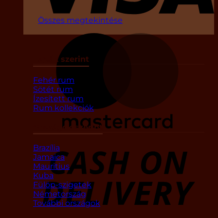
Összes megtekintése
Fajták szerint
Fehér rum
Sötét rum
Ízesített rum
Rum kollekciók
Országok szerint
Brazília
D
Jamaica
Mauritius
Kuba
Fülöp-szigetek
Németország
További országok