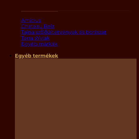
Márka alapján
Amicius
Chateau Bela
Tajna szőlőültetvények és borászat
Terra Wylak
Egyéb márkák
Egyéb termékek