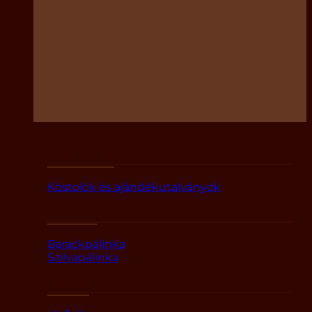
Utalványok
Kóstolók és ajándékutalványok
Párlatok
Barackpálinka
Szilvapálinka
Likőrök