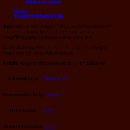
Whisky szettek
2
Leírás
További információk
Illat:
Kezdetben nagyon lágy, majd kandírozott
narancs, karamell, végül meleg fűszeres illat, tele
szegfűszeggel, kurkumával és vaníliával.
Íz: Az íz:
Kiegyensúlyozott, tele narancshéjjal,
marcipánnal, édes fűszerekkel.
Finish:
Kiegyensúlyozott és enyhén fűszeres.
Alkoholjfajta
Sötét rum
Származási hely
Panama
Űrtartalom
0,7 l
Alkoholtartalom
40 %