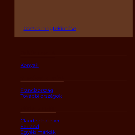
Összes megtekintése
Fajták szerint
Konyak
Országok szerint
Franciaország
További országok
Márka alapján
Claude chatelier
Ferrand
Egyéb márkák