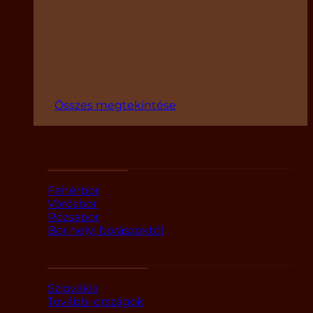
Összes megtekintése
Fajták szerint
Fehérbor
Vörösbor
Rózsabor
Bor helyi borászoktól
Országok szerint
Szlovákia
További országok