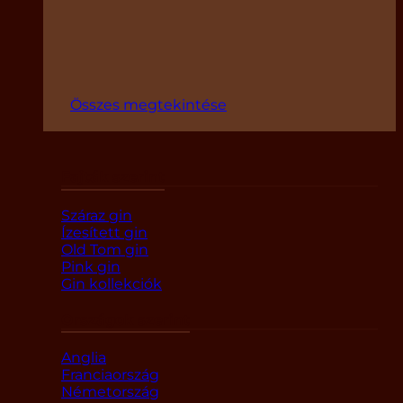
Összes megtekintése
Fajták szerint
Száraz gin
Ízesített gin
Old Tom gin
Pink gin
Gin kollekciók
Országok szerint
Anglia
Franciaország
Németország