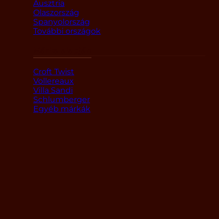
Ausztria
Olaszország
Spanyolország
További országok
Márka alapján
Croft Twist
Vollereaux
Villa Sandi
Schlumberger
Egyéb márkák