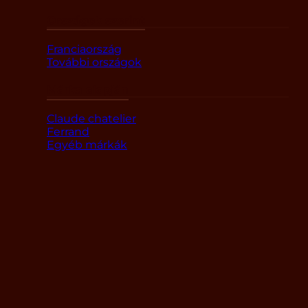
Országok szerint
Franciaország
További országok
Márka alapján
Claude chatelier
Ferrand
Egyéb márkák