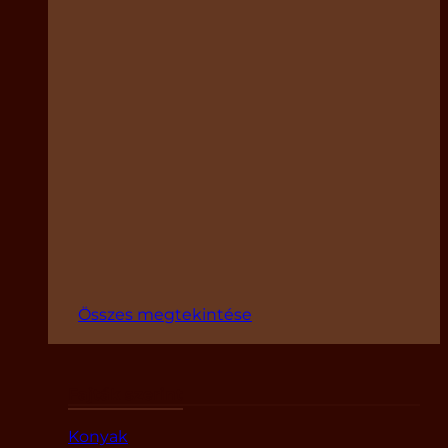
Összes megtekintése
Fajták szerint
Konyak