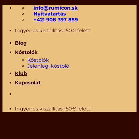
Skip
info@rumicon.sk
to
Nyitvatartás
content
+421 908 397 859
Ingyenes kiszállítás 150€ felett
Blog
Kóstolók
Kóstolók
Jelenlegi kóstoló
Klub
Kapcsolat
Ingyenes kiszállítás 150€ felett