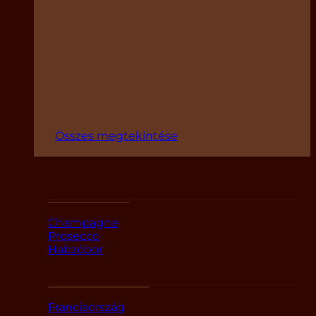
Összes megtekintése
Fajták szerint
Champagne
Prosecco
Habzóbor
Országok szerint
Franciaország