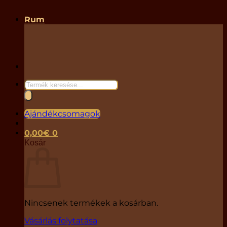
Rum
Products
search
Ajándékcsomagok
0,00
€
0
Kosár
Nincsenek termékek a kosárban.
Vásárlás folytatása