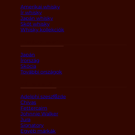
Amerikai whisky
Ír whisky
Japán whisky
Skót whisky
Whisky kollekciók
Országok szerint
Japán
Írország
Skócia
További országok
Márka alapján
Adelphi szeszfőzde
Chivas
Fettercairn
Johnnie Walker
Jura
Signatory
Egyéb márkák