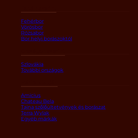
Fajták szerint
Fehérbor
Vörösbor
Rózsabor
Bor helyi borászoktól
Országok szerint
Szlovákia
További országok
Márka alapján
Amicius
Chateau Bela
Tajna szőlőültetvények és borászat
Terra Wylak
Egyéb márkák