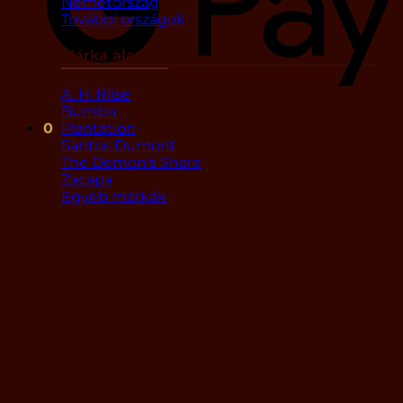
Németország
További országok
Márka alapján
A. H. Riise
Bumbu
Plantation
0
Santos Dumont
The Demon's Share
Zacapa
Egyéb márkák