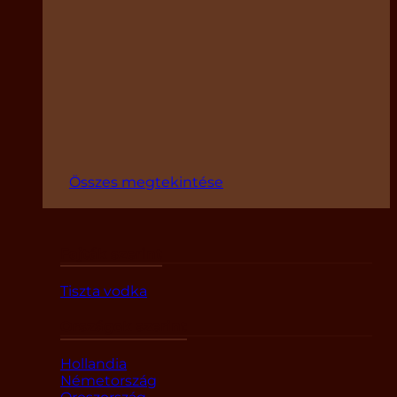
Összes megtekintése
Fajták szerint
Tiszta vodka
Országok szerint
Hollandia
Németország