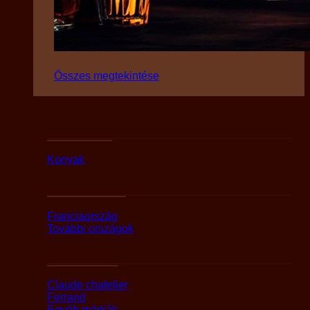
Összes megtekintése
Fajták szerint
Konyak
Országok szerint
Franciaország
További országok
Márka alapján
Claude chatelier
Ferrand
Egyéb márkák