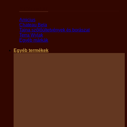
Márka alapján
Amicius
Chateau Bela
Tajna szőlőültetvények és borászat
Terra Wylak
Egyéb márkák
Egyéb termékek