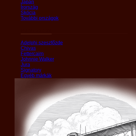
Japán
Írország
Skócia
További országok
Márka alapján
Adelphi szeszfőzde
Chivas
Fettercairn
Johnnie Walker
Jura
Signatory
Egyéb márkák