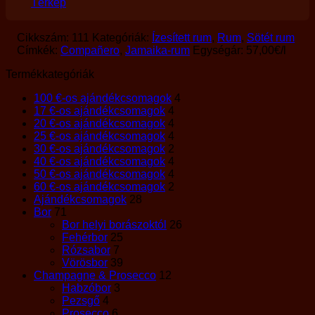
Térkép
Cikkszám:
111
Kategóriák:
Ízesített rum
,
Rum
,
Sötét rum
Címkék:
Compañero
,
Jamaika-rum
Egységár:
57,00
€
/l
Termékkategóriák
100 €-os ajándékcsomagok
4
17 €-os ajándékcsomagok
4
20 €-os ajándékcsomagok
4
25 €-os ajándékcsomagok
4
30 €-os ajándékcsomagok
2
40 €-os ajándékcsomagok
4
50 €-os ajándékcsomagok
4
60 €-os ajándékcsomagok
2
Ajándékcsomagok
28
Bor
71
Bor helyi borászoktól
26
Fehérbor
25
Rózsabor
7
Vörösbor
39
Champagne & Prosecco
12
Habzóbor
3
Pezsgő
4
Prosecco
6