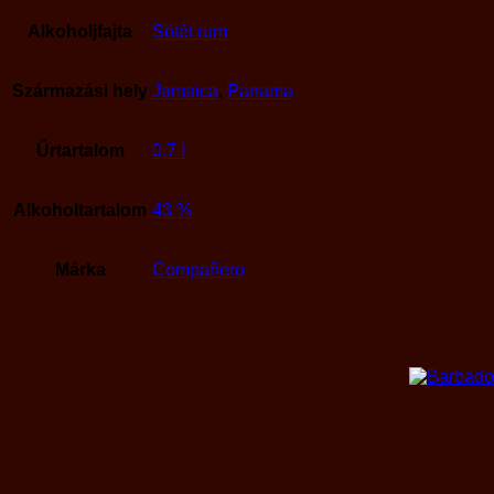
Alkoholjfajta
Sötét rum
Származási hely
Jamaica
,
Panama
Űrtartalom
0,7 l
Alkoholtartalom
43 %
Márka
Compañero
Kapcsolódó termékek