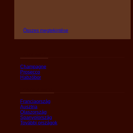
Összes megtekintése
Fajták szerint
Champagne
Prosecco
Habzóbor
Országok szerint
Franciaország
Ausztria
Olaszország
Spanyolország
További országok