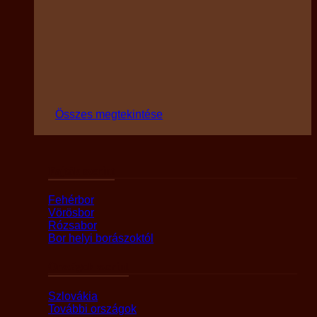
Összes megtekintése
Fajták szerint
Fehérbor
Vörösbor
Rózsabor
Bor helyi borászoktól
Országok szerint
Szlovákia
További országok