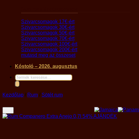
Szivaros ajándékcsomagok
Szivarcsomagok 17€-ért
Szivarcsomagok 30€-ért
Szivarcsomagok 50€-ért
Szivarcsomagok 70€-ért
Szivarcsomagok 100€-ért
Szivarcsomagok 200€-ért
mutasd meg az összeset
Kóstoló – 2026. augusztus
Products
search
Kezdőlap
/
Rum
/
Sötét rum
Rum Companero Extra Anejo