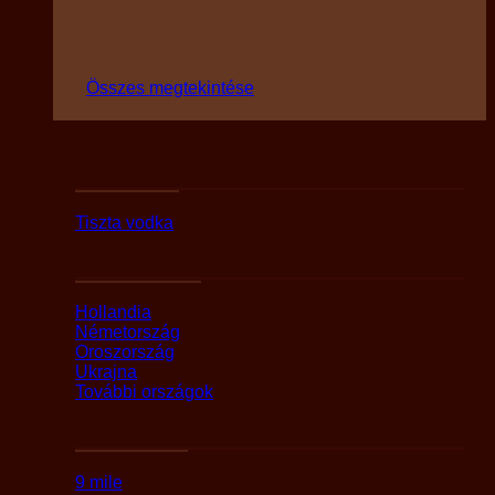
Összes megtekintése
Fajták szerint
Tiszta vodka
Országok szerint
Hollandia
Németország
Oroszország
Ukrajna
További országok
Márka alapján
9 mile