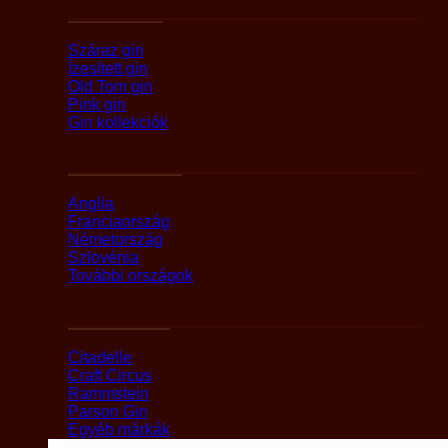
Fajták szerint
Száraz gin
Ízesített gin
Old Tom gin
Pink gin
Gin kollekciók
Országok szerint
Anglia
Franciaország
Németország
Szlovénia
További országok
Márka alapján
Citadelle
Craft Circus
Rammstein
Parson Gin
Egyéb márkák