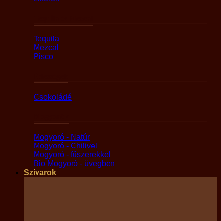
Tequila és Mezcal
Tequila
Mezcal
Pisco
Édességek
Csokoládé
Mogyorók
Mogyoró - Natúr
Mogyoró - Chilivel
Mogyoró - fűszerekkel
Bio Mogyoró - üvegben
Szivarok