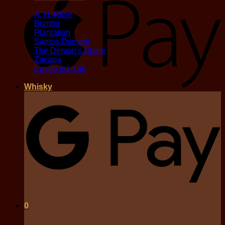
A. H. Riise
Bumbu
Plantation
Santos Dumont
The Demon's Share
Zacapa
Egyéb márkák
Whisky
G
0