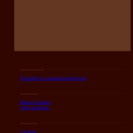
Utalványok
Kóstolók és ajándékutalványok
Párlatok
Barackpálinka
Szilvapálinka
Likőrök
Likőrök