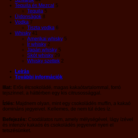
Tequila és Mezcal
5
Tequila
5
Újdonságok
8
Vodka
7
Tiszta vodka
6
Whisky
41
Amerikai whisky
5
Ír whisky
2
Japán whisky
5
Skót whisky
29
Whisky szettek
2
Leírás
További információk
Illat:
Erős étcsokoládé, magas kakaótartalommal, forró
tejszínnel, a háttérben egy kis citrusossággal.
Ízlés:
Majdnem olyan, mint egy csokoládés muffin, a kakaó
domináns jegyeivel. Kellemes, de nem túl édes íz.
Befejezés:
Csodálatos rum, amely mélységével, lágy ízével
és intenzív kakaós és csokoládés jegyeivel nyeri el
tetszésünket.