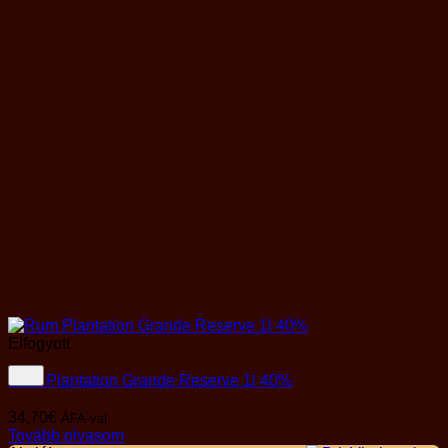
Elfogyott
Rum Plantation Grande Reserve 1l 40%
34,70
€
ÁFA-val
Tovább olvasom