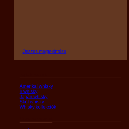
Összes megtekintése
Fajták szerint
Amerikai whisky
Ír whisky
Japán whisky
Skót whisky
Whisky kollekciók
Országok szerint