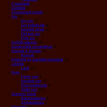
Csokoládé
7
Diófélék
4
Fűszerezett rumok
1
Gin
24
Dry gin
17
Gin kollekciók
4
Ízesített ginek
10
Old tom gin
1
Pink gin
5
Gyűjtői alkohol
19
Kiegészítők szivarokhoz
8
Konyak & Brandy
14
Konyak
11
Kóstolók és ajándékcsomagok
14
Likőrök
13
Likőr
13
Rum
176
Fehér rum
9
Ízesített rum
12
Rum kollekciók
6
Sötét rum
152
Szeszes italok
3
Barackpálinka
1
Szilvapálinka
1
Szivarok
44