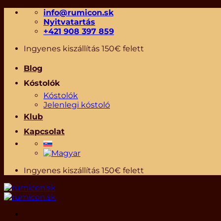
Skip
info@rumicon.sk
to
Nyitvatartás
content
+421 908 397 859
Ingyenes kiszállítás 150€ felett
Blog
Kóstolók
Kóstolók
Jelenlegi kóstoló
Klub
Kapcsolat
Ingyenes kiszállítás 150€ felett