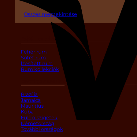
Összes megtekintése
Fajták szerint
Fehér rum
Sötét rum
Ízesített rum
Rum kollekciók
Országok szerint
Brazília
Jamaica
Mauritius
Kuba
Fülöp-szigetek
Németország
További országok