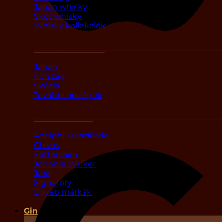
Japán whisky
Skót whisky
Whisky kollekciók
Országok szerint
Japán
Írország
Skócia
További országok
Márka alapján
Adelphi szeszfőzde
Chivas
Fettercairn
Johnnie Walker
Jura
Signatory
Egyéb márkák
Gin