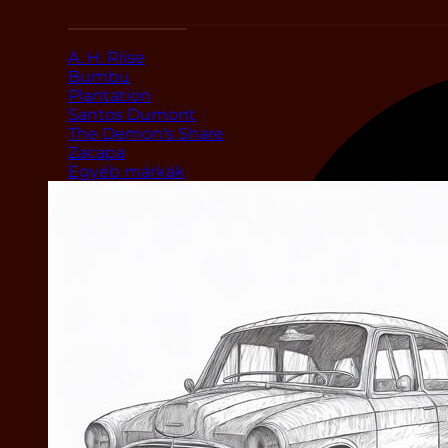
Márka alapján
A. H. Riise
Bumbu
Plantation
Santos Dumont
The Demon's Share
Zacapa
Egyéb márkák