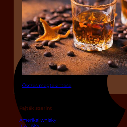
Összes megtekintése
Fajták szerint
Amerikai whisky
Ír whisky