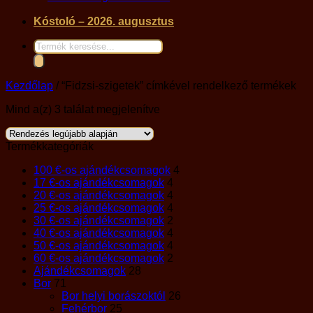
Kóstoló – 2026. augusztus
Products
search
Kezdőlap
/
“Fidzsi-szigetek” címkével rendelkező termékek
Sorted
Mind a(z) 3 találat megjelenítve
by
latest
Termékkategóriák
100 €-os ajándékcsomagok
4
17 €-os ajándékcsomagok
4
20 €-os ajándékcsomagok
4
25 €-os ajándékcsomagok
4
30 €-os ajándékcsomagok
2
40 €-os ajándékcsomagok
4
50 €-os ajándékcsomagok
4
60 €-os ajándékcsomagok
2
Ajándékcsomagok
28
Bor
71
Bor helyi borászoktól
26
Fehérbor
25