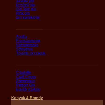
Száraz gin
Ízesített gin
Old Tom gin
Pink gin
Gin kollekciók
Országok szerint
Anglia
Franciaország
Németország
Szlovénia
További országok
Márka alapján
Citadelle
Craft Circus
Rammstein
Parson Gin
Egyéb márkák
Konyak & Brandy