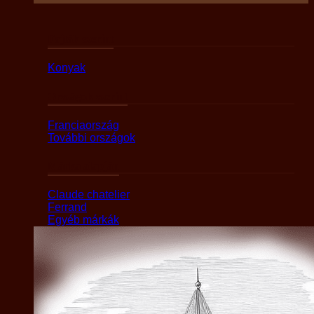
Fajták szerint
Konyak
Országok szerint
Franciaország
További országok
Márka alapján
Claude chatelier
Ferrand
Egyéb márkák