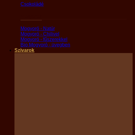
Csokoládé
Mogyorók
Mogyoró - Natúr
Mogyoró - Chilivel
Mogyoró - fűszerekkel
Bio Mogyoró - üvegben
Szivarok