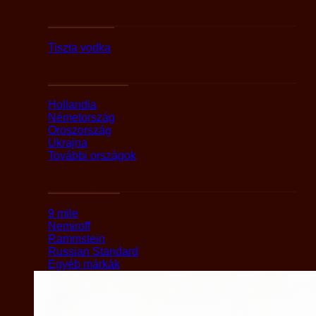
Fajták szerint
Tiszta vodka
Országok szerint
Hollandia
Németország
Oroszország
Ukrajna
További országok
Márka alapján
9 mile
Nemiroff
Rammstein
Russian Standard
Egyéb márkák