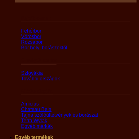
Fajták szerint
Fehérbor
Vörösbor
Rózsabor
Bor helyi borászoktól
Országok szerint
Szlovákia
További országok
Márka alapján
Amicius
Chateau Bela
Tajna szőlőültetvények és borászat
Terra Wylak
Egyéb márkák
Egyéb termékek