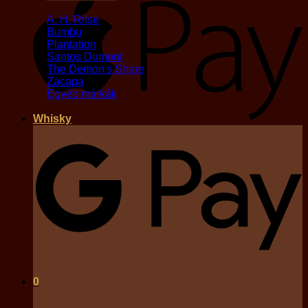
A. H. Riise
Bumbu
Plantation
Santos Dumont
The Demon's Share
Zacapa
Egyéb márkák
Whisky
G
0