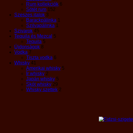
Rum kollekciók
6
Sötét rum
152
Szeszes italok
3
Barackpálinka
1
Szilvapálinka
1
Szivarok
45
Tequila és Mezcal
5
Tequila
5
Újdonságok
8
Vodka
7
Tiszta vodka
6
Whisky
41
Amerikai whisky
5
Ír whisky
2
Japán whisky
5
Skót whisky
29
Whisky szettek
2