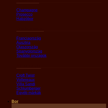
Champagne
Prosecco
Habzóbor
Országok szerint
Franciaország
Ausztria
Olaszország
Spanyolország
További országok
Márka alapján
Croft Twist
Vollereaux
Villa Sandi
Schlumberger
Egyéb márkák
Bor