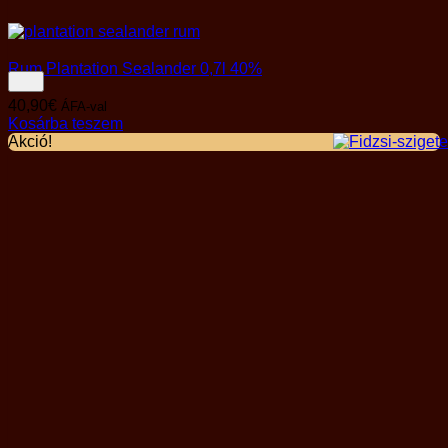
Rum Plantation Sealander 0,7l 40%
40,90
€
ÁFA-val
Kosárba teszem
Akció!