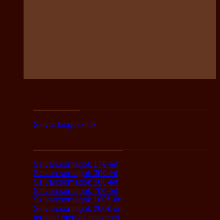
Fajták szerint
Szivar kiegészítők
Szivaros ajándékcsomagok
Szivarcsomagok 17€-ért
Szivarcsomagok 30€-ért
Szivarcsomagok 50€-ért
Szivarcsomagok 70€-ért
Szivarcsomagok 100€-ért
Szivarcsomagok 200€-ért
mutasd meg az összeset