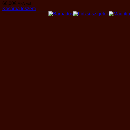
66,00
€
ÁFA-val
Kosárba teszem