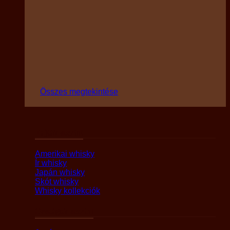
Összes megtekintése
Fajták szerint
Amerikai whisky
Ír whisky
Japán whisky
Skót whisky
Whisky kollekciók
Országok szerint