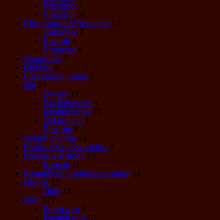
Rózsabor
7
Vörösbor
39
Champagne & Prosecco
12
Habzóbor
3
Pezsgő
4
Prosecco
6
Csokoládé
7
Diófélék
4
Fűszerezett rumok
1
Gin
24
Dry gin
17
Gin kollekciók
4
Ízesített ginek
10
Old tom gin
1
Pink gin
5
Gyűjtői alkohol
19
Kiegészítők szivarokhoz
8
Konyak & Brandy
14
Konyak
11
Kóstolók és ajándékcsomagok
14
Likőrök
13
Likőr
13
Rum
177
Fehér rum
9
Ízesített rum
13