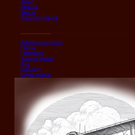
Japán
Írország
Skócia
További országok
Márka alapján
Adelphi szeszfőzde
Chivas
Fettercairn
Johnnie Walker
Jura
Signatory
Egyéb márkák