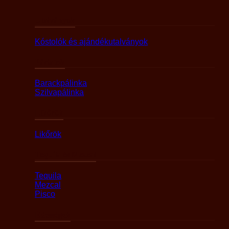
Utalványok
Kóstolók és ajándékutalványok
Párlatok
Barackpálinka
Szilvapálinka
Likőrök
Likőrök
Tequila és Mezcal
Tequila
Mezcal
Pisco
Édességek