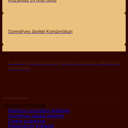
Kiszállítás 24 órán belül
Személyes átvétel Komárnóban
Biztonságosan becsomagolt áru a sérülések elkerülése
érdekében
Ügyfélzóna
Vásárlási információk
Általános szerződési feltételek
Személyes adatok védelme
Cookie szabályzat
Reklamációs feltételek