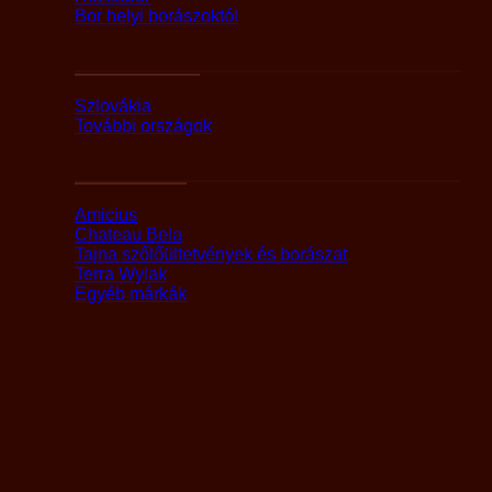
Bor helyi borászoktól
Országok szerint
Szlovákia
További országok
Márka alapján
Amicius
Chateau Bela
Tajna szőlőültetvények és borászat
Terra Wylak
Egyéb márkák