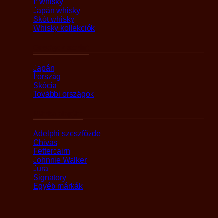
Ír whisky
Japán whisky
Skót whisky
Whisky kollekciók
Országok szerint
Japán
Írország
Skócia
További országok
Márka alapján
Adelphi szeszfőzde
Chivas
Fettercairn
Johnnie Walker
Jura
Signatory
Egyéb márkák