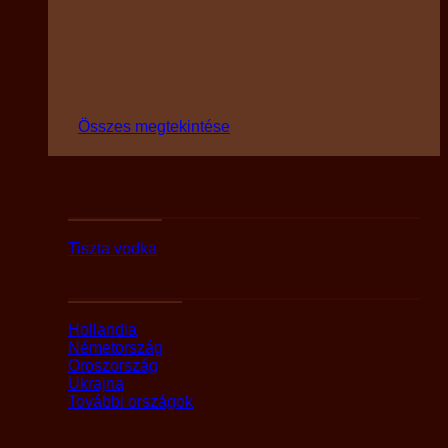
Összes megtekintése
Fajták szerint
Tiszta vodka
Országok szerint
Hollandia
Németország
Oroszország
Ukrajna
További országok
Márka alapján