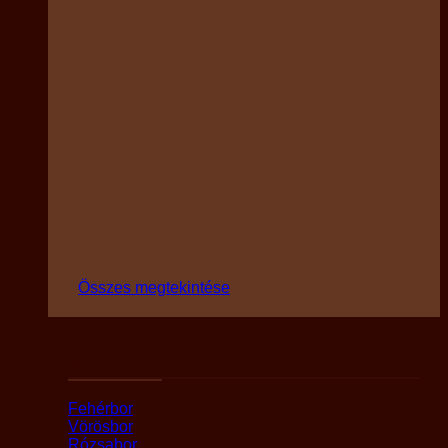
Összes megtekintése
Fajták szerint
Fehérbor
Vörösbor
Rózsabor