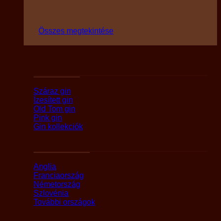
Összes megtekintése
Fajták szerint
Száraz gin
Ízesített gin
Old Tom gin
Pink gin
Gin kollekciók
Országok szerint
Anglia
Franciaország
Németország
Szlovénia
További országok