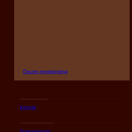
Összes megtekintése
Fajták szerint
Konyak
Országok szerint
Franciaország