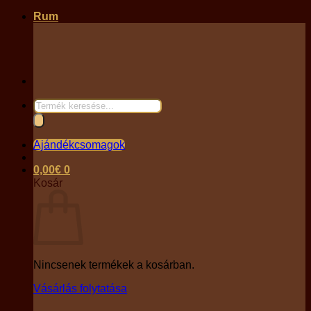
Rum
Products
search
Ajándékcsomagok
0,00
€
0
Kosár
Nincsenek termékek a kosárban.
Vásárlás folytatása