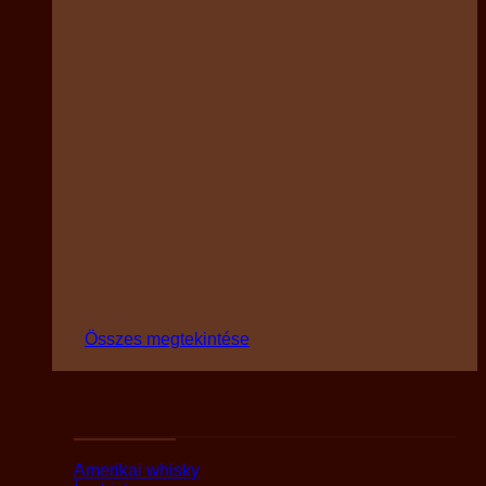
Összes megtekintése
Fajták szerint
Amerikai whisky