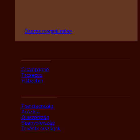
Összes megtekintése
Fajták szerint
Champagne
Prosecco
Habzóbor
Országok szerint
Franciaország
Ausztria
Olaszország
Spanyolország
További országok