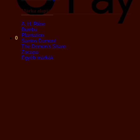
Márka alapján
A. H. Riise
Bumbu
Plantation
0
Santos Dumont
The Demon's Share
Zacapa
Egyéb márkák