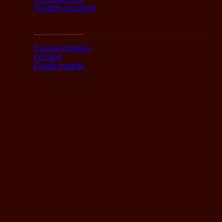
További országok
Márka alapján
Claude chatelier
Ferrand
Egyéb márkák