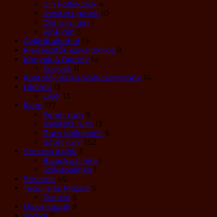
Gin kollekciók
4
Ízesített ginek
10
Old tom gin
1
Pink gin
5
Gyűjtői alkohol
19
Kiegészítők szivarokhoz
8
Konyak & Brandy
14
Konyak
11
Kóstolók és ajándékcsomagok
14
Likőrök
13
Likőr
13
Rum
177
Fehér rum
9
Ízesített rum
13
Rum kollekciók
6
Sötét rum
152
Szeszes italok
3
Barackpálinka
1
Szilvapálinka
1
Szivarok
45
Tequila és Mezcal
5
Tequila
5
Újdonságok
8
Vodka
7