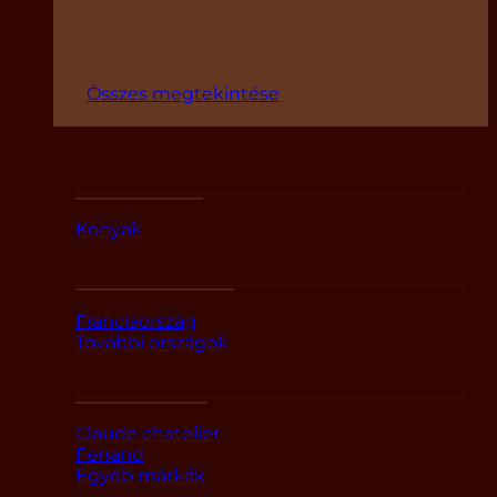
Összes megtekintése
Fajták szerint
Konyak
Országok szerint
Franciaország
További országok
Márka alapján
Claude chatelier
Ferrand
Egyéb márkák