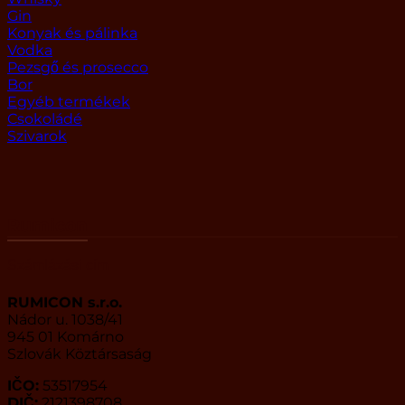
Gin
Konyak és pálinka
Vodka
Pezsgő és prosecco
Bor
Egyéb termékek
Csokoládé
Szivarok
Rumicon
Számlázási cím
RUMICON s.r.o.
Nádor u. 1038/41
945 01 Komárno
Szlovák Köztársaság
IČO:
53517954
DIČ:
2121398708