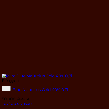
Elfogyott
Rum Blue Mauritius Gold 40% 0,7l
50,00
€
ÁFA-val
Tovább olvasom