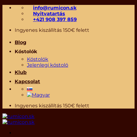
Skip
info@rumicon.sk
to
Nyitvatartás
content
+421 908 397 859
Ingyenes kiszállítás 150€ felett
Blog
Kóstolók
Kóstolók
Jelenlegi kóstoló
Klub
Kapcsolat
Ingyenes kiszállítás 150€ felett