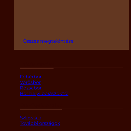
Összes megtekintése
Fajták szerint
Fehérbor
Vörösbor
Rózsabor
Bor helyi borászoktól
Országok szerint
Szlovákia
További országok