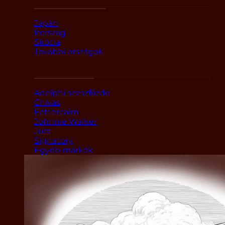
Országok szerint
Japán
Írország
Skócia
További országok
Márka alapján
Adelphi szeszfőzde
Chivas
Fettercairn
Johnnie Walker
Jura
Signatory
Egyéb márkák