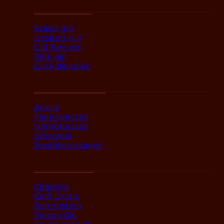
Fajták szerint
Száraz gin
Ízesített gin
Old Tom gin
Pink gin
Gin kollekciók
Országok szerint
Anglia
Franciaország
Németország
Szlovénia
További országok
Márka alapján
Citadelle
Craft Circus
Rammstein
Parson Gin