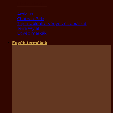
Márka alapján
Amicius
Chateau Bela
Tajna szőlőültetvények és borászat
Terra Wylak
Egyéb márkák
Egyéb termékek