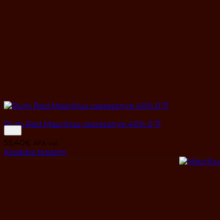
Rum Red Mauritius cseresznye 40% 0,7l
55,40
€
ÁFA-val
Kosárba teszem