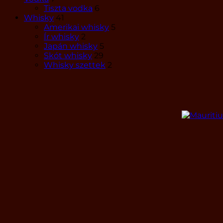
Tiszta vodka
6
Whisky
41
Amerikai whisky
5
Ír whisky
2
Japán whisky
5
Skót whisky
29
Whisky szettek
2