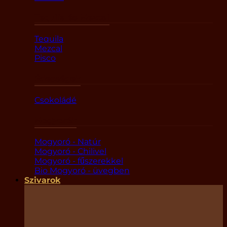
Tequila és Mezcal
Tequila
Mezcal
Pisco
Édességek
Csokoládé
Mogyorók
Mogyoró - Natúr
Mogyoró - Chilivel
Mogyoró - fűszerekkel
Bio Mogyoró - üvegben
Szivarok