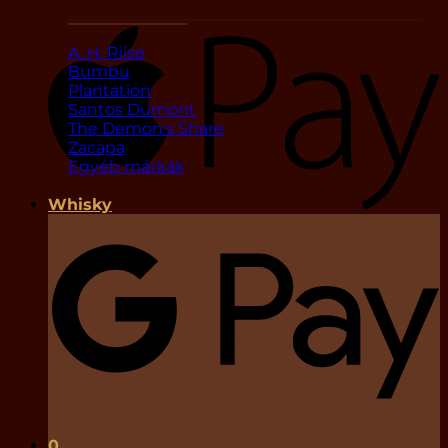
Márka alapján
A. H. Riise
Bumbu
Plantation
Santos Dumont
The Demon's Share
Zacapa
Egyéb márkák
Whisky
0