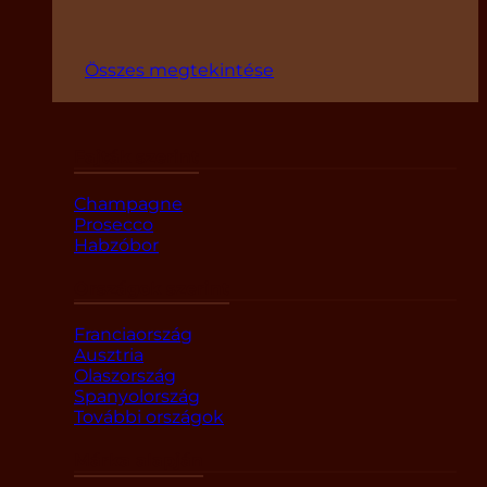
Összes megtekintése
Fajták szerint
Champagne
Prosecco
Habzóbor
Országok szerint
Franciaország
Ausztria
Olaszország
Spanyolország
További országok
Márka alapján