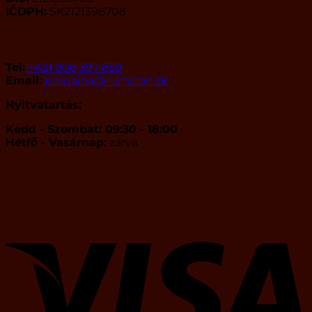
IČDPH:
SK2121398708
Keressen meg minket:
Tel:
+421 908 397 859
Email:
predajna@rumicon.sk
Nyitvatartás:
Kedd - Szombat: 09:30 - 18:00
Hétfő - Vasárnap:
zárva
V