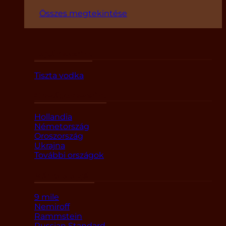
Összes megtekintése
Fajták szerint
Tiszta vodka
Országok szerint
Hollandia
Németország
Oroszország
Ukrajna
További országok
Márka alapján
9 mile
Nemiroff
Rammstein
Russian Standard