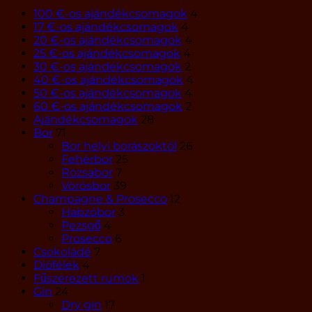
100 €-os ajándékcsomagok
4
17 €-os ajándékcsomagok
4
20 €-os ajándékcsomagok
4
25 €-os ajándékcsomagok
4
30 €-os ajándékcsomagok
2
40 €-os ajándékcsomagok
4
50 €-os ajándékcsomagok
4
60 €-os ajándékcsomagok
2
Ajándékcsomagok
28
Bor
71
Bor helyi borászoktól
26
Fehérbor
25
Rózsabor
7
Vörösbor
39
Champagne & Prosecco
12
Habzóbor
3
Pezsgő
4
Prosecco
6
Csokoládé
7
Diófélék
4
Fűszerezett rumok
1
Gin
24
Dry gin
17