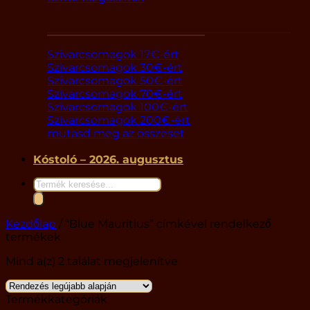
Szivaros ajándékcsomagok
Szivarcsomagok 17€-ért
Szivarcsomagok 30€-ért
Szivarcsomagok 50€-ért
Szivarcsomagok 70€-ért
Szivarcsomagok 100€-ért
Szivarcsomagok 200€-ért
mutasd meg az összeset
Kóstoló – 2026. augusztus
Products
search
Kezdőlap
/
“Blue Mauritius” címkével rendelkező
termékek
Sorted
Mind a(z) 2 találat megjelenítve
by
latest
Termékkategóriák