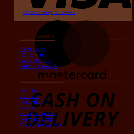
Összes megtekintése
Fajták szerint
Fehér rum
Sötét rum
Ízesített rum
Rum kollekciók
Országok szerint
Brazília
D
Jamaica
Mauritius
Kuba
Fülöp-szigetek
Németország
További országok