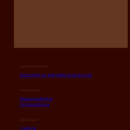
Utalványok
Kóstolók és ajándékutalványok
Párlatok
Barackpálinka
Szilvapálinka
Likőrök
Likőrök