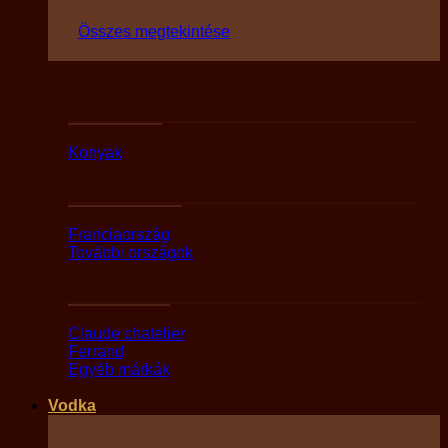
Összes megtekintése
Fajták szerint
Konyak
Országok szerint
Franciaország
További országok
Márka alapján
Claude chatelier
Ferrand
Egyéb márkák
Vodka