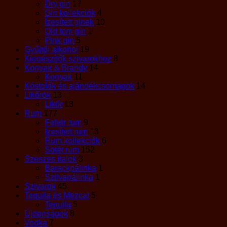
Dry gin
17
Gin kollekciók
4
Ízesített ginek
10
Old tom gin
1
Pink gin
5
Gyűjtői alkohol
19
Kiegészítők szivarokhoz
8
Konyak & Brandy
14
Konyak
11
Kóstolók és ajándékcsomagok
14
Likőrök
13
Likőr
13
Rum
177
Fehér rum
9
Ízesített rum
13
Rum kollekciók
6
Sötét rum
152
Szeszes italok
3
Barackpálinka
1
Szilvapálinka
1
Szivarok
45
Tequila és Mezcal
5
Tequila
5
Újdonságok
8
Vodka
7