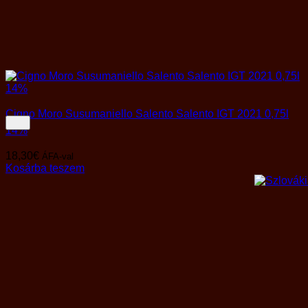
Cigno Moro Susumaniello Salento Salento IGT 2021 0,75l
14%
18,30
€
ÁFA-val
Kosárba teszem