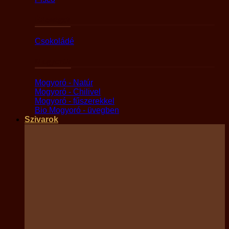
Édességek
Csokoládé
Mogyorók
Mogyoró - Natúr
Mogyoró - Chilivel
Mogyoró - fűszerekkel
Bio Mogyoró - üvegben
Szivarok