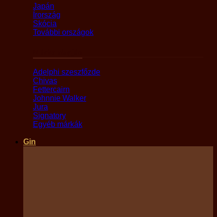
Japán
Írország
Skócia
További országok
Márka alapján
Adelphi szeszfőzde
Chivas
Fettercairn
Johnnie Walker
Jura
Signatory
Egyéb márkák
Gin