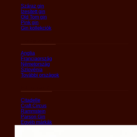
Száraz gin
Ízesített gin
Old Tom gin
Pink gin
Gin kollekciók
Országok szerint
Anglia
Franciaország
Németország
Szlovénia
További országok
Márka alapján
Citadelle
Craft Circus
Rammstein
Parson Gin
Egyéb márkák