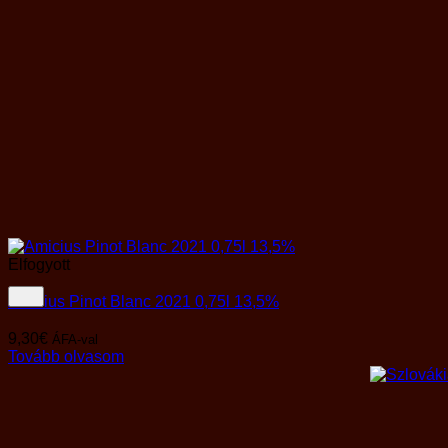
Elfogyott
Amicius Pinot Blanc 2021 0,75l 13,5%
9,30
€
ÁFA-val
Tovább olvasom