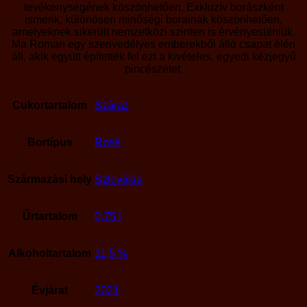
tevékenységének köszönhetően. Exkluzív borászként
ismerik, különösen minőségi borainak köszönhetően,
amelyeknek sikerült nemzetközi szinten is érvényesülniük.
Ma Roman egy szenvedélyes emberekből álló csapat élén
áll, akik együtt építették fel ezt a kivételes, egyedi kézjegyű
pincészetet.
Cukortartalom
Száraz
Bortípus
Rosé
Származási hely
Szlovákia
Űrtartalom
0,75 l
Alkoholtartalom
11,5 %
Évjárat
2021