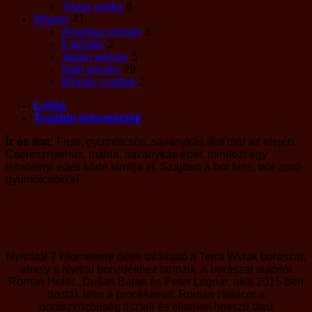
Tiszta vodka
6
Whisky
41
Amerikai whisky
5
Ír whisky
2
Japán whisky
5
Skót whisky
29
Whisky szettek
2
Leírás
További információk
Íz és illat:
Friss, gyümölcsös, savanykás illat már az elején.
Cseresznyehús, málna, savanykás eper, mindezt egy
leheletnyi édes körte simítja el. Szájban a bor friss, tele apró
gyümölcsökkel.
Terra Wylak
Nyitrától 7 kilométerre délre található a Terra Wylak borászat,
amely a Nyitrai borvidékhez tartozik. A borászat alapítói
Roman Holec, Dušan Bajan és Peter Legnár, akik 2015-ben
hozták létre a pincészetet. Roman Holecot a
borászközönség tiszteli és elismeri hosszú távú