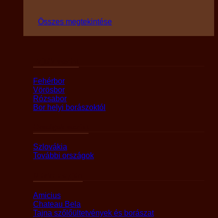
Összes megtekintése
Fajták szerint
Fehérbor
Vörösbor
Rózsabor
Bor helyi borászoktól
Országok szerint
Szlovákia
További országok
Márka alapján
Amicius
Chateau Bela
Tajna szőlőültetvények és borászat