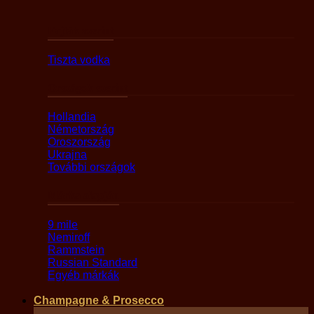
Fajták szerint
Tiszta vodka
Országok szerint
Hollandia
Németország
Oroszország
Ukrajna
További országok
Márka alapján
9 mile
Nemiroff
Rammstein
Russian Standard
Egyéb márkák
Champagne & Prosecco