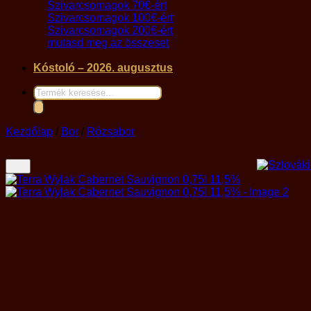
Szivarcsomagok 70€-ért
Szivarcsomagok 100€-ért
Szivarcsomagok 200€-ért
mutasd meg az összeset
Kóstoló – 2026. augusztus
Products
search
Kezdőlap
/
Bor
/
Rózsabor
Terra Wylak Cabernet
Sauvignon 0,75l 11,5%