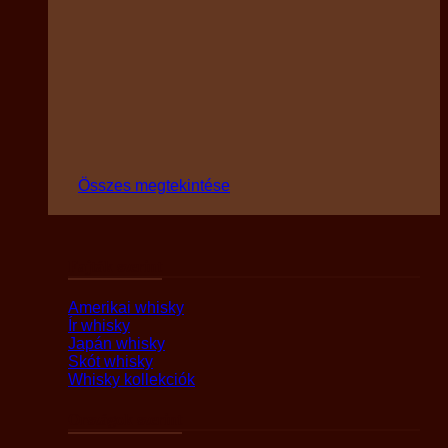
Összes megtekintése
Fajták szerint
Amerikai whisky
Ír whisky
Japán whisky
Skót whisky
Whisky kollekciók
Országok szerint