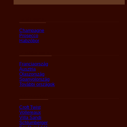
Fajták szerint
Champagne
Prosecco
Habzóbor
Országok szerint
Franciaország
Ausztria
Olaszország
Spanyolország
További országok
Márka alapján
Croft Twist
Vollereaux
Villa Sandi
Schlumberger