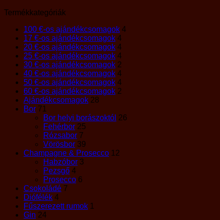
Termékkategóriák
100 €-os ajándékcsomagok
4
17 €-os ajándékcsomagok
4
20 €-os ajándékcsomagok
4
25 €-os ajándékcsomagok
4
30 €-os ajándékcsomagok
2
40 €-os ajándékcsomagok
4
50 €-os ajándékcsomagok
4
60 €-os ajándékcsomagok
2
Ajándékcsomagok
28
Bor
71
Bor helyi borászoktól
26
Fehérbor
25
Rózsabor
7
Vörösbor
39
Champagne & Prosecco
12
Habzóbor
3
Pezsgő
4
Prosecco
6
Csokoládé
7
Diófélék
4
Fűszerezett rumok
1
Gin
24