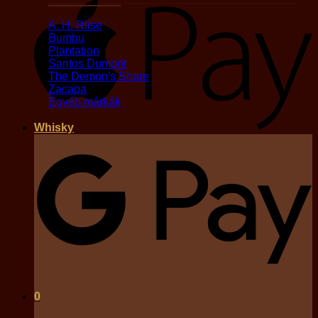
A
A. H. Riise
Bumbu
Plantation
Santos Dumont
The Demon's Share
Zacapa
Egyéb márkák
Whisky
G
0