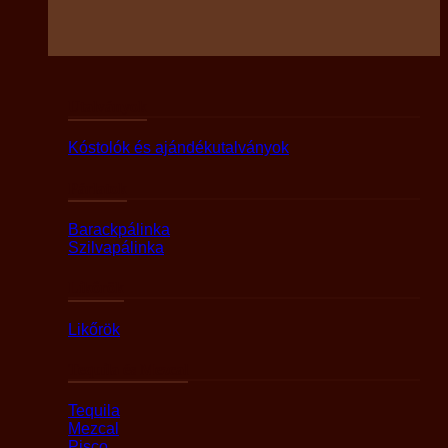
Utalványok
Kóstolók és ajándékutalványok
Párlatok
Barackpálinka
Szilvapálinka
Likőrök
Likőrök
Tequila és Mezcal
Tequila
Mezcal
Pisco