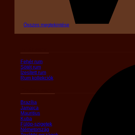
Összes megtekintése
Fajták szerint
Fehér rum
Sötét rum
Ízesített rum
Rum kollekciók
Országok szerint
Brazília
Jamaica
Mauritius
Kuba
Fülöp-szigetek
Németország
További országok