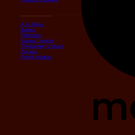
Márka alapján
A. H. Riise
Bumbu
Plantation
Santos Dumont
The Demon's Share
Zacapa
Egyéb márkák