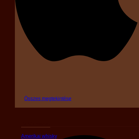
Összes megtekintése
Fajták szerint
Amerikai whisky