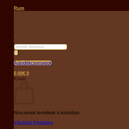
Rum
Products
search
Ajándékcsomagok
0,00
€
0
Kosár
Nincsenek termékek a kosárban.
Vásárlás folytatása