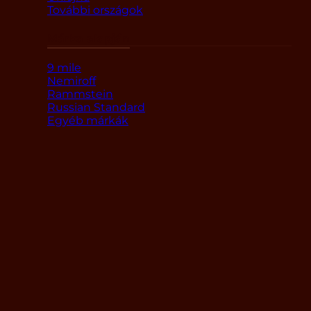
További országok
Márka alapján
9 mile
Nemiroff
Rammstein
Russian Standard
Egyéb márkák