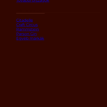
További országok
Márka alapján
Citadelle
Craft Circus
Rammstein
Parson Gin
Egyéb márkák