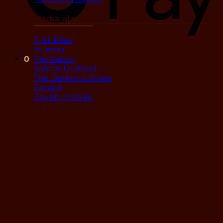
Márka alapján
A. H. Riise
Bumbu
Plantation
0
Santos Dumont
The Demon's Share
Zacapa
Egyéb márkák