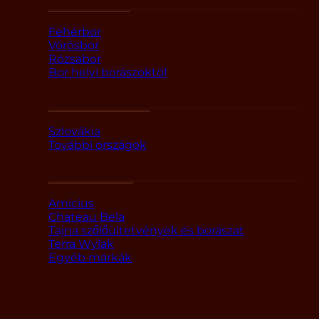
Fajták szerint
Fehérbor
Vörösbor
Rózsabor
Bor helyi borászoktól
Országok szerint
Szlovákia
További országok
Márka alapján
Amicius
Chateau Bela
Tajna szőlőültetvények és borászat
Terra Wylak
Egyéb márkák