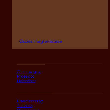
Összes megtekintése
Fajták szerint
Champagne
Prosecco
Habzóbor
Országok szerint
Franciaország
Ausztria