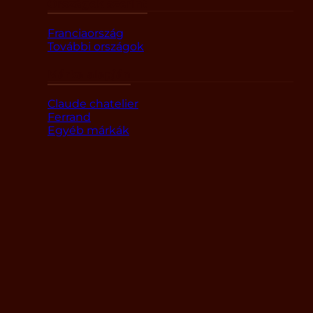
Országok szerint
Franciaország
További országok
Márka alapján
Claude chatelier
Ferrand
Egyéb márkák