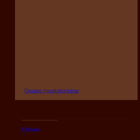
Összes megtekintése
Fajták szerint
Konyak