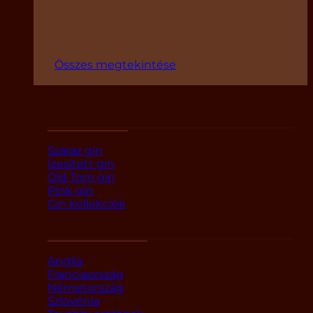
Összes megtekintése
Fajták szerint
Száraz gin
Ízesített gin
Old Tom gin
Pink gin
Gin kollekciók
Országok szerint
Anglia
Franciaország
Németország
Szlovénia