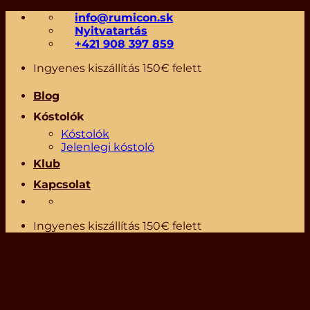
Skip
info@rumicon.sk
to
Nyitvatartás
content
+421 908 397 859
Ingyenes kiszállítás 150€ felett
Blog
Kóstolók
Kóstolók
Jelenlegi kóstoló
Klub
Kapcsolat
Ingyenes kiszállítás 150€ felett