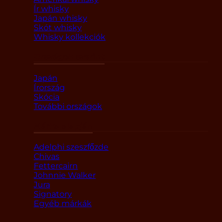
Ír whisky
Japán whisky
Skót whisky
Whisky kollekciók
Országok szerint
Japán
Írország
Skócia
További országok
Márka alapján
Adelphi szeszfőzde
Chivas
Fettercairn
Johnnie Walker
Jura
Signatory
Egyéb márkák