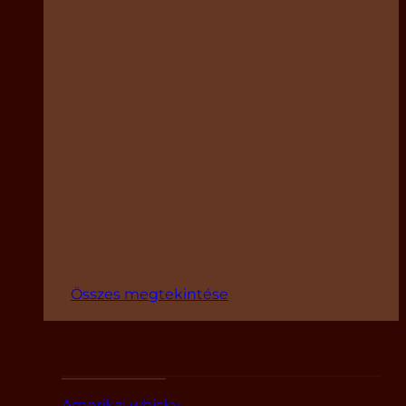
Összes megtekintése
Fajták szerint
Amerikai whisky