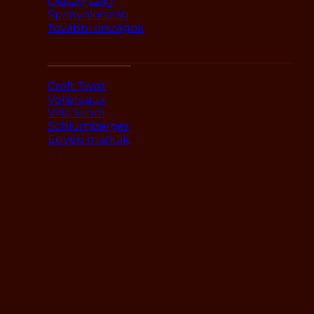
Olaszország
Spanyolország
További országok
Márka alapján
Croft Twist
Vollereaux
Villa Sandi
Schlumberger
Egyéb márkák