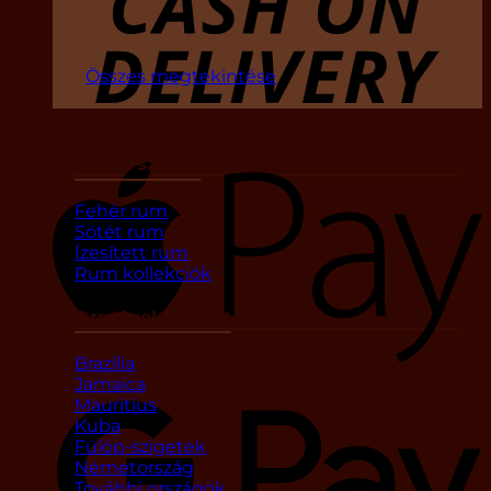
Összes megtekintése
Fajták szerint
Fehér rum
Sötét rum
Ízesített rum
Rum kollekciók
Országok szerint
Brazília
Jamaica
Mauritius
Kuba
Fülöp-szigetek
Németország
További országok