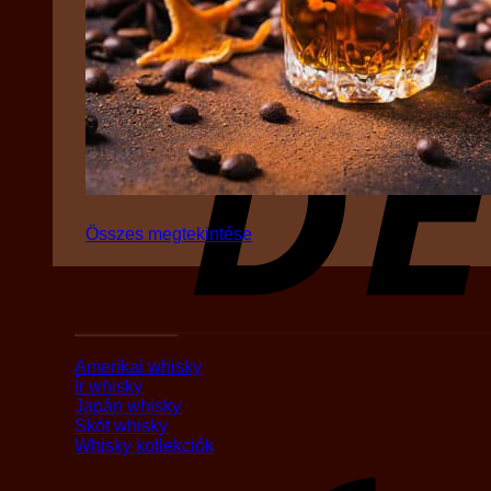
Összes megtekintése
Fajták szerint
Amerikai whisky
Ír whisky
Japán whisky
Skót whisky
Whisky kollekciók
Országok szerint