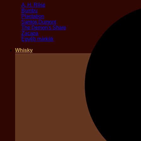
A. H. Riise
Bumbu
Plantation
Santos Dumont
The Demon's Share
Zacapa
Egyéb márkák
Whisky