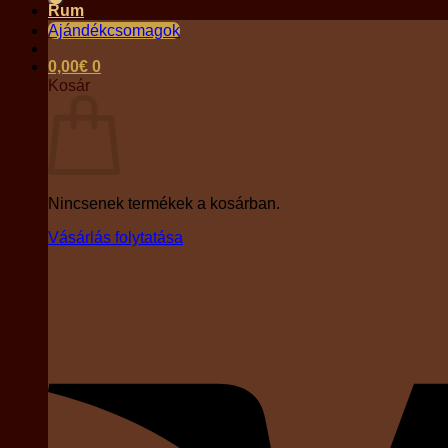
Rum
Ajándékcsomagok
0,00
€
0
Kosár
Nincsenek termékek a kosárban.
Vásárlás folytatása