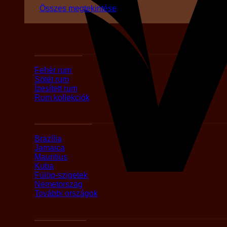
Összes megtekintése
Fajták szerint
Fehér rum
Sötét rum
Ízesített rum
Rum kollekciók
Országok szerint
Brazília
Jamaica
Mauritius
Kuba
Fülöp-szigetek
Németország
További országok
Márka alapján